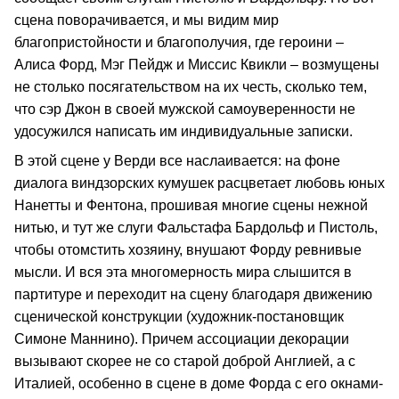
сцена поворачивается, и мы видим мир
благопристойности и благополучия, где героини –
Алиса Форд, Мэг Пейдж и Миссис Квикли – возмущены
не столько посягательством на их честь, сколько тем,
что сэр Джон в своей мужской самоуверенности не
удосужился написать им индивидуальные записки.
В этой сцене у Верди все наслаивается: на фоне
диалога виндзорских кумушек расцветает любовь юных
Нанетты и Фентона, прошивая многие сцены нежной
нитью, и тут же слуги Фальстафа Бардольф и Пистоль,
чтобы отомстить хозяину, внушают Форду ревнивые
мысли. И вся эта многомерность мира слышится в
партитуре и переходит на сцену благодаря движению
сценической конструкции (художник-постановщик
Симоне Маннино). Причем ассоциации декорации
вызывают скорее не со старой доброй Англией, а с
Италией, особенно в сцене в доме Форда с его окнами-