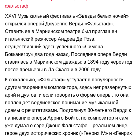
фальстаф
XXVI Музыкальный фестиваль «Звезды белых ночей»
открылся оперой Джузеппе Верди «Фальстаф».
Ставить ее в Мариинском театре был приглашен
итальянский режиссер Андреа Де Роза,
осуществивший здесь успешного «Симона
Бокканегру» два года назад. Последняя опера Верди
ставилась в Мариинском дважды: в 1894 году через год
после премьеры в Ла Скала и в 2006 году.
К сожалению, «Фальстаф» уступает в популярности
другим творениям композитора, здесь нет развернутых
арий и дуэтов, и если говорить о форме оперы, то она
воплощает вердиевское понимание музыкальной
драмы с речитативами. Подтолкнул 80-летнего Верди к
написанию оперы Арриго Бойто, но композитор и сам
уже думал о сэре Джоне Фальстафе – реальном лице,
герое двух исторических хроник («Генрих IV» и «Генрих