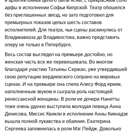
и архитектоника целого были ясны, с прекрасным соло
арфы в исполнении Софьи Кипрской. Театр обошелся
без приглашенных звезд, но зато подготовил для
премьерных показов целых шесть составов
исполнителей. Для театра, чьи сцены раскинулись от
Владикавказа до Владивостока, важно представить
оперу не только в Петербурге.
Весь состав выглядел на премьере достойно, но
женская часть все же перевешивала. Во многом
благодаря участию Татьяны Сержан, уже утвердившей
свою репутацию вердиевского сопрано на мировых
сценах. И на премьере она спела Алису Форд ярким,
наполненным звуком и сыграла роль настоящей
ренессансной женщины. В роли ее дочери Нанетты
тоже очень удачно выступила молодая певица Анна
Денисова, Миссис Квикли в исполнении Анны Кикнадзе
вышла полной лукавства и обаяния. Екатерина
Сергеева запомнилась в роли Мэг Пейдж. Довольно