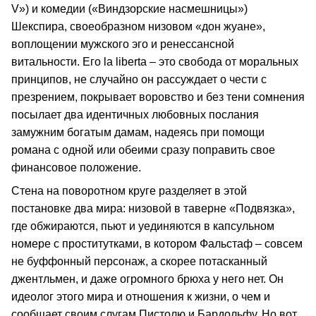
V») и комедии («Виндзорские насмешницы»)
Шекспира, своеобразном низовом «дон жуане»,
воплощении мужского эго и ренессансной
витальности. Его la liberta – это свобода от моральных
принципов, не случайно он рассуждает о чести с
презрением, покрывает воровство и без тени сомнения
посылает два идентичных любовных послания
замужним богатым дамам, надеясь при помощи
романа с одной или обеими сразу поправить свое
финансовое положение.
Стена на поворотном круге разделяет в этой
постановке два мира: низовой в таверне «Подвязка»,
где обжираются, пьют и уединяются в капсульном
номере с проститутками, в котором Фальстаф – совсем
не буффонный персонаж, а скорее потасканный
джентльмен, и даже огромного брюха у него нет. Он
идеолог этого мира и отношения к жизни, о чем и
сообщает своим слугам Пистолю и Бардольфу. Но вот