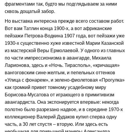
фрагментами так, будто мы подглядываем за ними
сквозь дощатый забор.
Но выставка интересна прежде всего составом работ.
Вот вам Татлин конца 1900-х, а вот африканские
пейзажи Петрова-Водкина 1907 года, вот пейзажи уже
1930-х существенно хуже известной Марии Казанской
из мастерской Веры Ермолаевой. У одного из главных
по части импрессионизма в авангарде, Михаила
Ларионова, здесь и «Ночь. Тирасполь», «кричащая»
вангоговским сине-желтым, и пепельных оттенков
«Улица с фонарем», и зелено-фиолетовая «Прогулка»
как громкий привет томному усадебному миру
Борисова-Мусатова от играющего в примитивизм
авангардиста. Она экспонируется впервые: некогда
полотно было разрезано надвое, и в середине 1970-х
коллекционер Валерий Дудаков купил сперва одну
часть, а 30 лет спустя – вторую. Или здесь есть
необычная для привычной манеры Александра