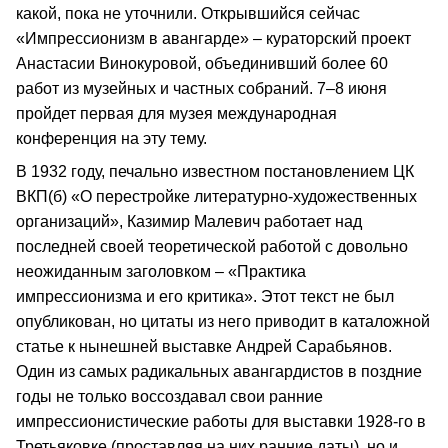
какой, пока не уточнили. Открывшийся сейчас
«Импрессионизм в авангарде» – кураторский проект
Анастасии Винокуровой, объединивший более 60
работ из музейных и частных собраний. 7–8 июня
пройдет первая для музея международная
конференция на эту тему.
В 1932 году, печально известном постановлением ЦК
ВКП(б) «О перестройке литературно-художественных
организаций», Казимир Малевич работает над
последней своей теоретической работой с довольно
неожиданным заголовком – «Практика
импрессионизма и его критика». Этот текст не был
опубликован, но цитаты из него приводит в каталожной
статье к нынешней выставке Андрей Сарабьянов.
Один из самых радикальных авангардистов в поздние
годы не только воссоздавал свои ранние
импрессионистические работы для выставки 1928-го в
Третьяковке (проставляя на них ранние даты), но и