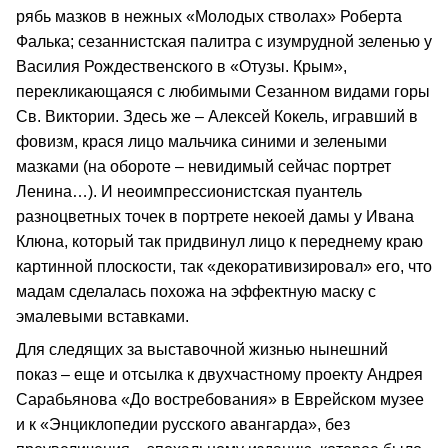
рябь мазков в нежных «Молодых стволах» Роберта
Фалька; сезаннистская палитра с изумрудной зеленью у
Василия Рождественского в «Отузы. Крым»,
перекликающаяся с любимыми Сезанном видами горы
Св. Виктории. Здесь же – Алексей Кокель, игравший в
фовизм, крася лицо мальчика синими и зелеными
мазками (на обороте – невидимый сейчас портрет
Ленина…). И неоимпрессионистская пуантель
разноцветных точек в портрете некоей дамы у Ивана
Клюна, который так придвинул лицо к переднему краю
картинной плоскости, так «декоративизировал» его, что
мадам сделалась похожа на эффектную маску с
эмалевыми вставками.
Для следящих за выставочной жизнью нынешний
показ – еще и отсылка к двухчастному проекту Андрея
Сарабьянова «До востребования» в Еврейском музее
и к «Энциклопедии русского авангарда», без