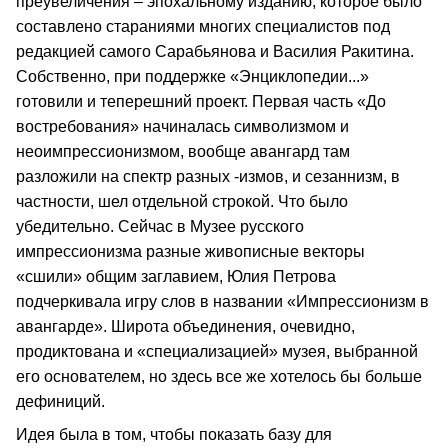
преувеличения – эпохальному изданию, которое было
составлено стараниями многих специалистов под
редакцией самого Сарабьянова и Василия Ракитина.
Собственно, при поддержке «Энциклопедии...»
готовили и теперешний проект. Первая часть «До
востребования» начиналась символизмом и
неоимпрессионизмом, вообще авангард там
разложили на спектр разных -измов, и сезаннизм, в
частности, шел отдельной строкой. Что было
убедительно. Сейчас в Музее русского
импрессионизма разные живописные векторы
«сшили» общим заглавием, Юлия Петрова
подчеркивала игру слов в названии «Импрессионизм в
авангарде». Широта объединения, очевидно,
продиктована и «специализацией» музея, выбранной
его основателем, но здесь все же хотелось бы больше
дефиниций.
Идея была в том, чтобы показать базу для