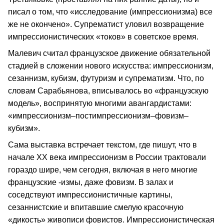
писал о том, что «исследование (импрессионизма) все
же не окончено». Супрематист уловил возвращение
импрессионистических «токов» в советское время.
Малевич считал французское движение обязательной
стадией в сложении нового искусства: импрессионизм,
сезаннизм, кубизм, футуризм и супрематизм. Что, по
словам Сарабьянова, вписывалось во «французскую
модель», воспринятую многими авангардистами:
«импрессионизм–постимпрессионизм–фовизм–
кубизм».
Сама выставка встречает текстом, где пишут, что в
начале XX века импрессионизм в России трактовали
гораздо шире, чем сегодня, включая в него многие
французские -измы, даже фовизм. В залах и
соседствуют импрессионистичные картины,
сезаннистские и впитавшие смелую красочную
«дикость» живописи фовистов. Импрессионистическая