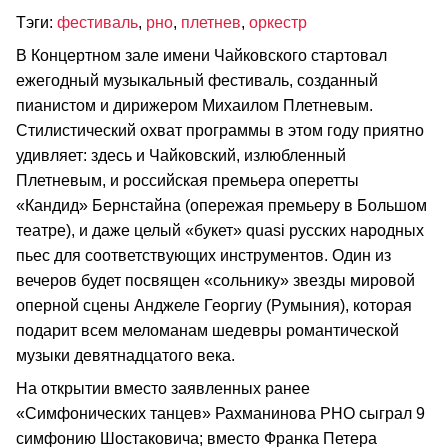
Тэги:
фестиваль
,
рно
,
плетнев
,
оркестр
В Концертном зале имени Чайковского стартовал
ежегодный музыкальный фестиваль, созданный
пианистом и дирижером Михаилом Плетневым.
Стилистический охват программы в этом году приятно
удивляет: здесь и Чайковский, излюбленный
Плетневым, и российская премьера оперетты
«Кандид» Бернстайна (опережая премьеру в Большом
театре), и даже целый «букет» quasi русских народных
пьес для соответствующих инструментов. Один из
вечеров будет посвящен «сольнику» звезды мировой
оперной сцены Анджеле Георгиу (Румыния), которая
подарит всем меломанам шедевры романтической
музыки девятнадцатого века.
На открытии вместо заявленных ранее
«Симфонических танцев» Рахманинова РНО сыграл 9
симфонию Шостаковича; вместо Франка Петера