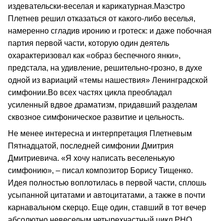
издевательски-веселая и карикатурная.Маэстро
Плетнев решил отказаться от какого-либо веселья,
намеренно сгладив иронию и гротеск: и даже побочная
партия первой части, которую один деятель
охарактеризовал как «образ беспечного янки»,
предстала, на удивление, решительно-грозно, в духе
одной из вариаций «темы нашествия» Ленинградской
симфонии.Во всех частях цикла преобладал
усиленный вдвое драматизм, придавший разделам
сквозное симфоническое развитие и цельность.
Не менее интересна и интерпретация Плетневым
Пятнадцатой, последней симфонии Дмитрия
Дмитриевича. «Я хочу написать веселенькую
симфонию», – писал композитор Борису Тищенко.
Идея полностью воплотилась в первой части, сплошь
усыпанной цитатами и автоцитатами, а также в почти
карнавальном скерцо. Еще один, ставший в тот вечер
абсолютно невеселым четырехчастный цикл РНО