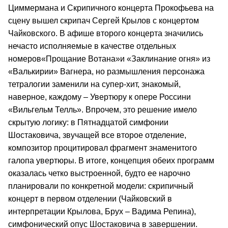
Циммермана и Скрипичного концерта Прокофьева на
сцену вышел скрипач Сергей Крылов с концертом
Чайковского. В афише второго концерта значились
нечасто исполняемые в качестве отдельных
номеров«Прощание Вотана»и «Заклинание огня» из
«Валькирии» Вагнера, но размышления персонажа
тетралогии заменили на супер-хит, знакомый,
наверное, каждому – Увертюру к опере Россини
«Вильгельм Телль». Впрочем, это решение имело
скрытую логику: в Пятнадцатой симфонии
Шостаковича, звучащей все второе отделение,
композитор процитировал фрагмент знаменитого
галопа увертюры. В итоге, концепция обеих программ
оказалась четко выстроенной, будто ее нарочно
планировали по конкретной модели: скрипичный
концерт в первом отделении (Чайковский в
интерпретации Крылова, Брух – Вадима Репина),
симфонический опус Шостаковича в завершении.