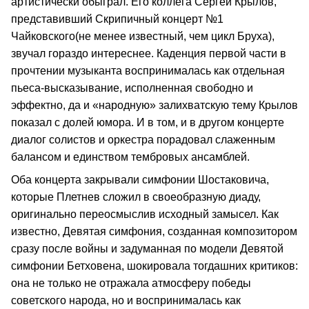
артистически обыграл. Его коллега Сергей Крылов,
представивший Скрипичный концерт №1
Чайковского(не менее известный, чем цикл Бруха),
звучал гораздо интереснее. Каденция первой части в
прочтении музыканта воспринималась как отдельная
пьеса-высказывание, исполненная свободно и
эффектно, да и «народную» залихватскую тему Крылов
показал с долей юмора. И в том, и в другом концерте
диалог солистов и оркестра порадовал слаженным
балансом и единством тембровых ансамблей.
Оба концерта закрывали симфонии Шостаковича,
которые Плетнев сложил в своеобразную диаду,
оригинально переосмыслив исходный замысел. Как
известно, Девятая симфония, созданная композитором
сразу после войны и задуманная по модели Девятой
симфонии Бетховена, шокировала тогдашних критиков:
она не только не отражала атмосферу победы
советского народа, но и воспринималась как