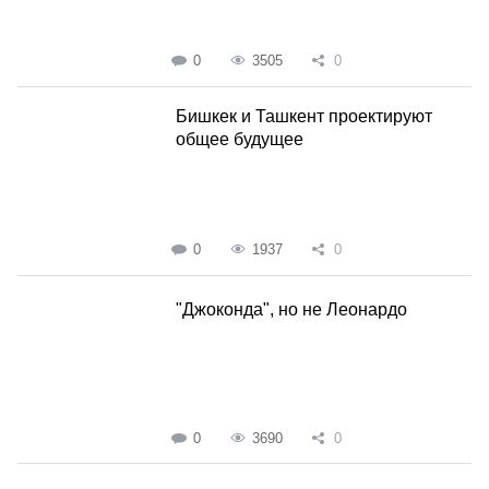
0
3505
0
Бишкек и Ташкент проектируют
общее будущее
0
1937
0
"Джоконда", но не Леонардо
0
3690
0