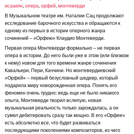
исаакян
,
опера
,
орфей
,
монтеверди
В Музыкальном театре им. Наталии Сац продолжают
исследование барочного искусства и обращаются к
одному из первых в истории оперного жанра
сочинений – «Орфею» Клаудио Монтеверди.
Первая опера Монтеверди формально – не первая
опера в истории. До него были уже в этом (или близком
к нему) новом для того времени жанре сочинения
Кавальери, Пери, Каччини. Но монтевердиевский
«Орфей» – первый безусловный шедевр, который
подарила миру новорожденная опера. Понять его
феномен очень трудно: ведь еще не было никакого
опыта, Монтеверди творил вслепую, новая
музыкальная реальность только зарождалась, а он
сумел дебютировать сразу так мощно. В его «Орфее»
есть абсолютно все, что будет развиваться
последующими поколениями композиторов, из чего