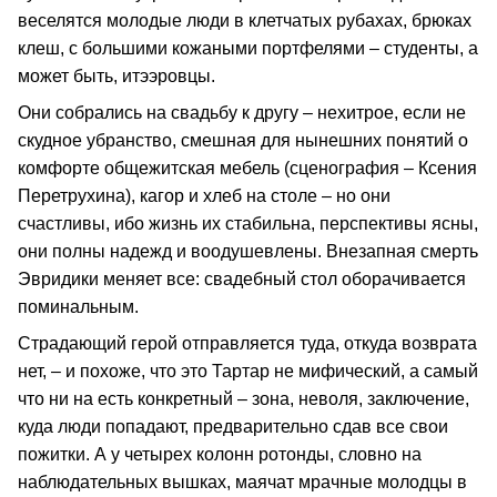
веселятся молодые люди в клетчатых рубахах, брюках
клеш, с большими кожаными портфелями – студенты, а
может быть, итээровцы.
Они собрались на свадьбу к другу – нехитрое, если не
скудное убранство, смешная для нынешних понятий о
комфорте общежитская мебель (сценография – Ксения
Перетрухина), кагор и хлеб на столе – но они
счастливы, ибо жизнь их стабильна, перспективы ясны,
они полны надежд и воодушевлены. Внезапная смерть
Эвридики меняет все: свадебный стол оборачивается
поминальным.
Страдающий герой отправляется туда, откуда возврата
нет, – и похоже, что это Тартар не мифический, а самый
что ни на есть конкретный – зона, неволя, заключение,
куда люди попадают, предварительно сдав все свои
пожитки. А у четырех колонн ротонды, словно на
наблюдательных вышках, маячат мрачные молодцы в