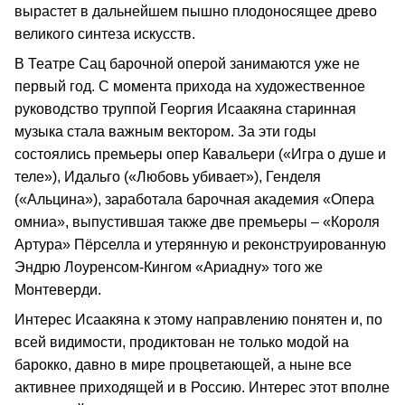
вырастет в дальнейшем пышно плодоносящее древо
великого синтеза искусств.
В Театре Сац барочной оперой занимаются уже не
первый год. С момента прихода на художественное
руководство труппой Георгия Исаакяна старинная
музыка стала важным вектором. За эти годы
состоялись премьеры опер Кавальери («Игра о душе и
теле»), Идальго («Любовь убивает»), Генделя
(«Альцина»), заработала барочная академия «Опера
омниа», выпустившая также две премьеры – «Короля
Артура» Пёрселла и утерянную и реконструированную
Эндрю Лоуренсом-Кингом «Ариадну» того же
Монтеверди.
Интерес Исаакяна к этому направлению понятен и, по
всей видимости, продиктован не только модой на
барокко, давно в мире процветающей, а ныне все
активнее приходящей и в Россию. Интерес этот вполне