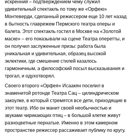
искренний – подтверждением чему служил
удивительный спектакль по тому же «Орфею»
Монтеверди, сделанный режиссером еще 10 лет назад
в бытность главрежем Пермского театра оперы и
балета. Этот спектакль гостил в Москве на «Золотой
маске» – его показывали на сцене Театра оперетты, и
он получил заслуженные призы: работа была
уникальная и удивительная, образец высокой
эклектики, где смешение стилей казалось
гармоничным, а философский посыл высказывания и
трогал, и одухотворял.
Своего второго «Орфея» Исаакян поселил в
знаменитой ротонде Театра Сац – цилиндрическом
закоулке, в который стремятся все дети, приходящие в
этот театр. Ибо он манит своей необычностью и
звуками чирикающих птиц – в большой клетке живут
разноцветные пернатые. Именно в этом камерном
пространстве режиссер рассаживает публику по кругу.