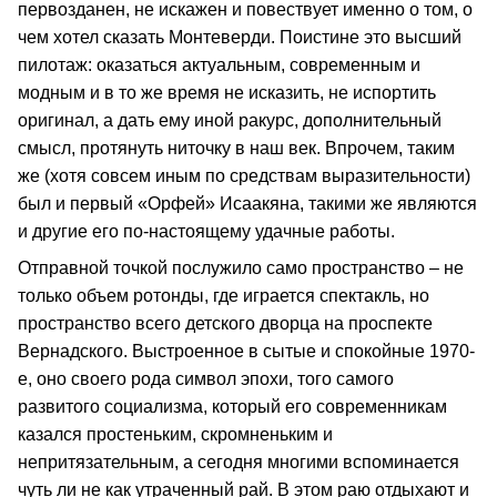
первозданен, не искажен и повествует именно о том, о
чем хотел сказать Монтеверди. Поистине это высший
пилотаж: оказаться актуальным, современным и
модным и в то же время не исказить, не испортить
оригинал, а дать ему иной ракурс, дополнительный
смысл, протянуть ниточку в наш век. Впрочем, таким
же (хотя совсем иным по средствам выразительности)
был и первый «Орфей» Исаакяна, такими же являются
и другие его по-настоящему удачные работы.
Отправной точкой послужило само пространство – не
только объем ротонды, где играется спектакль, но
пространство всего детского дворца на проспекте
Вернадского. Выстроенное в сытые и спокойные 1970-
е, оно своего рода символ эпохи, того самого
развитого социализма, который его современникам
казался простеньким, скромненьким и
непритязательным, а сегодня многими вспоминается
чуть ли не как утраченный рай. В этом раю отдыхают и