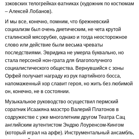
зэковских телогрейках-ватниках (художник по костюмам
– Алексей Лобанов).
И мы все, конечно, помним, что брежневский
социализм был очень диетическим, не чета крутой
сталинской мясорубке, однако и тогда неосторожное
слово или действие были весьма чреваты
последствиями. Эвридика не умерла буквально, но
стала персоной нон-грата для благополучного
социалистического общества. Вернувшийся с зоны
Орфей получает награду из рук партийного босса,
напомаженный хор славит героя, но жить без любимой
он, конечно, не в состоянии.
Музыкальное руководство осуществил пермский
соратник Исаакяна маэстро Валерий Платонов в
содружестве с уже многолетним другом Театра Сац
английским аутентистом Эндрю Лоуренсом-Кингом
(который играл на арфе). Инструментальный ансамбль,