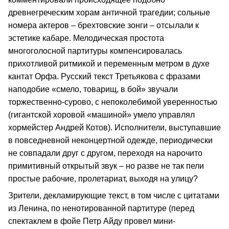
древнегреческим хорам античной трагедии; сольные
номера актеров – брехтовские зонги – отсылали к
эстетике кабаре. Мелодическая простота
многоголосной партитуры компенсировалась
прихотливой ритмикой и переменным метром в духе
кантат Орфа. Русский текст Третьякова с фразами
наподобие «смело, товарищ, в бой» звучали
торжественно-сурово, с непоколебимой уверенностью
(гигантской хоровой «машиной» умело управлял
хормейстер Андрей Котов). Исполнители, выступавшие
в повседневной неконцертной одежде, периодически
не совпадали друг с другом, переходя на нарочито
примитивный открытый звук – но разве не так пели
простые рабочие, пролетариат, выходя на улицу?
Зрители, декламирующие текст, в том числе с цитатами
из Ленина, по ненотированной партитуре (перед
спектаклем в фойе Петр Айду провел мини-