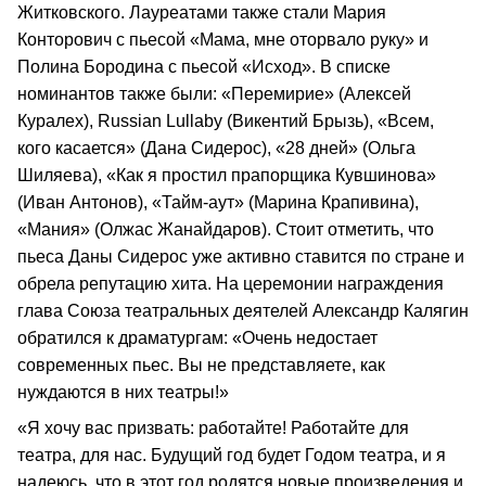
Житковского. Лауреатами также стали Мария
Конторович с пьесой «Мама, мне оторвало руку» и
Полина Бородина с пьесой «Исход». В списке
номинантов также были: «Перемирие» (Алексей
Куралех), Russian Lullaby (Викентий Брызь), «Всем,
кого касается» (Дана Сидерос), «28 дней» (Ольга
Шиляева), «Как я простил прапорщика Кувшинова»
(Иван Антонов), «Тайм-аут» (Марина Крапивина),
«Мания» (Олжас Жанайдаров). Стоит отметить, что
пьеса Даны Сидерос уже активно ставится по стране и
обрела репутацию хита. На церемонии награждения
глава Союза театральных деятелей Александр Калягин
обратился к драматургам: «Очень недостает
современных пьес. Вы не представляете, как
нуждаются в них театры!»
«Я хочу вас призвать: работайте! Работайте для
театра, для нас. Будущий год будет Годом театра, и я
надеюсь, что в этот год родятся новые произведения и