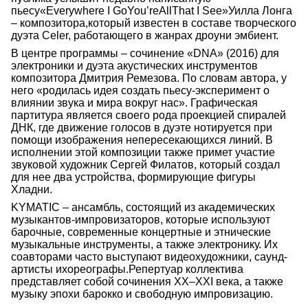
пьесу«Everywhere I GoYou’reAllThat I See»Уилла Лонга
– композитора,который известен в составе творческого
дуэта Celer, работающего в жанрах дроуни эмбиент.
В центре программы – сочинение «DNA» (2016) для
электроники и дуэта акустических инструментов
композитора Дмитрия Ремезова. По словам автора, у
него «родилась идея создать пьесу-эксперимент о
влиянии звука и мира вокруг нас». Графическая
партитура является своего рода проекцией спиралей
ДНК, где движение голосов в дуэте нотируется при
помощи изображения непересекающихся линий. В
исполнении этой композиции также примет участие
звуковой художник Сергей Филатов, который создал
для нее два устройства, формирующие фигуры
Хладни.
KYMATIC – ансамбль, состоящий из академических
музыкантов-импровизаторов, которые используют
барочные, современные концертные и этнические
музыкальные инструменты, а также электронику. Их
соавторами часто выступают видеохудожники, саунд-
артисты ихореографы.Репертуар коллектива
представляет собой сочинения XX–XXI века, а также
музыку эпохи барокко и свободную импровизацию.