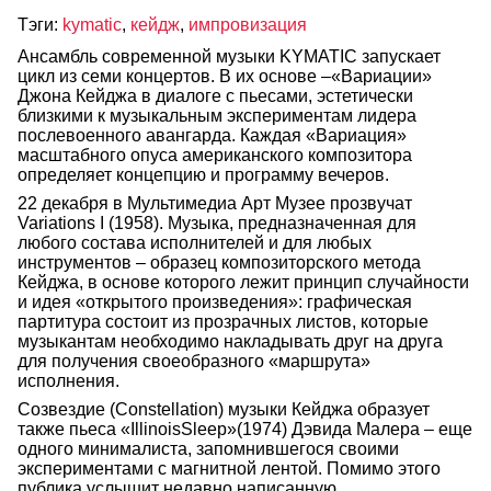
Тэги:
kymatic
,
кейдж
,
импровизация
Ансамбль современной музыки KYMATIC запускает
цикл из семи концертов. В их основе –«Вариации»
Джона Кейджа в диалоге с пьесами, эстетически
близкими к музыкальным экспериментам лидера
послевоенного авангарда. Каждая «Вариация»
масштабного опуса американского композитора
определяет концепцию и программу вечеров.
22 декабря в Мультимедиа Арт Музее прозвучат
Variations I (1958). Музыка, предназначенная для
любого состава исполнителей и для любых
инструментов – образец композиторского метода
Кейджа, в основе которого лежит принцип случайности
и идея «открытого произведения»: графическая
партитура состоит из прозрачных листов, которые
музыкантам необходимо накладывать друг на друга
для получения своеобразного «маршрута»
исполнения.
Созвездие (Constellation) музыки Кейджа образует
также пьеса «IllinoisSleep»(1974) Дэвида Малера – еще
одного минималиста, запомнившегося своими
экспериментами с магнитной лентой. Помимо этого
публика услышит недавно написанную