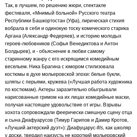
Так, в лучшем, по решению жюри, спектакле
фестиваля, «Мнимый больной» Русского театра
Республики Башкортостан (Уфа), лирическая стихия
вобрала в себя и одинокую тоску комического старика
Аргана (Александр Федеряев), и историю молодых
героев-любовников (Софья Венедиктова и Антон
Болдырев), и - объяснение в любви самому
старинному жанру с его искрящимся комедийным
весельем. Ника Брагина с юмором стилизовала
костюмы в духе мольеровской эпохи: белые букли,
шляпы с перьями, кружева («Лучшая работа художника
по костюмам). Актеры заразительно обыгрывали
нарисованные гримом на их лицах комедийные маски,
получая настоящее удовольствие от игры. Взрывы
хохота сопровождали феерически смешную сцену отца
и сына Диафуарусов (Тимур Гарипов и Дамир Кротов,
«Лучший актерский дуэт»): Диафуцарус-
fils,
как школяр
у доски, твердил наизусть не короткий мольеровский