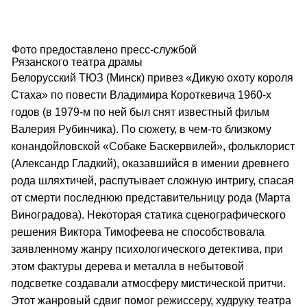
Фото предоставлено пресс-службой
Рязанского театра драмы
Белорусский ТЮЗ (Минск) привез «Дикую охоту короля
Стаха» по повести Владимира Короткевича 1960-х
годов (в 1979-м по ней был снят известный фильм
Валерия Рубинчика). По сюжету, в чем-то близкому
конандойловской «Собаке Баскервилей», фольклорист
(Александр Гладкий), оказавшийся в имении древнего
рода шляхтичей, распутывает сложную интригу, спасая
от смерти последнюю представительницу рода (Марта
Виноградова). Некоторая статика сценографического
решения Виктора Тимофеева не способствовала
заявленному жанру психологического детектива, при
этом фактуры дерева и металла в небытовой
подсветке создавали атмосферу мистической притчи.
Этот жанровый сдвиг помог режиссеру, худруку театра