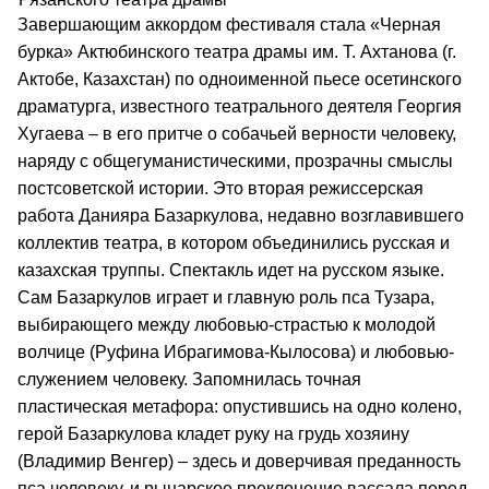
Завершающим аккордом фестиваля стала «Черная
бурка» Актюбинского театра драмы им. Т. Ахтанова (г.
Актобе, Казахстан) по одноименной пьесе осетинского
драматурга, известного театрального деятеля Георгия
Хугаева – в его притче о собачьей верности человеку,
наряду с общегуманистическими, прозрачны смыслы
постсоветской истории. Это вторая режиссерская
работа Данияра Базаркулова, недавно возглавившего
коллектив театра, в котором объединились русская и
казахская труппы. Спектакль идет на русском языке.
Сам Базаркулов играет и главную роль пса Тузара,
выбирающего между любовью-страстью к молодой
волчице (Руфина Ибрагимова-Кылосова) и любовью-
служением человеку. Запомнилась точная
пластическая метафора: опустившись на одно колено,
герой Базаркулова кладет руку на грудь хозяину
(Владимир Венгер) – здесь и доверчивая преданность
пса человеку, и рыцарское преклонение вассала перед