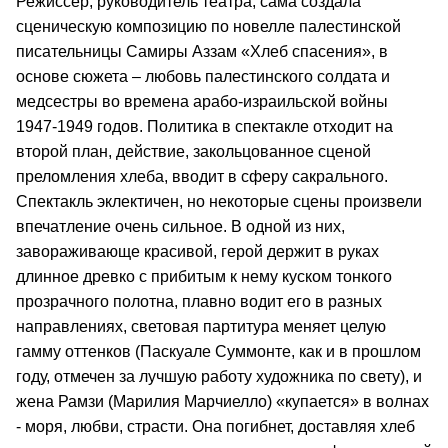
Режиссер, руководитель театра, сама создала
сценическую композицию по новелле палестинской
писательницы Самиры Аззам «Хлеб спасения», в
основе сюжета – любовь палестинского солдата и
медсестры во времена арабо-израильской войны
1947-1949 годов. Политика в спектакле отходит на
второй план, действие, закольцованное сценой
преломления хлеба, вводит в сферу сакрального.
Спектакль эклектичен, но некоторые сцены произвели
впечатление очень сильное. В одной из них,
завораживающе красивой, герой держит в руках
длинное древко с прибитым к нему куском тонкого
прозрачного полотна, плавно водит его в разных
направлениях, световая партитура меняет целую
гамму оттенков (Паскуале Суммонте, как и в прошлом
году, отмечен за лучшую работу художника по свету), и
жена Рамзи (Марилия Марчиелло) «купается» в волнах
- моря, любви, страсти. Она погибнет, доставляя хлеб