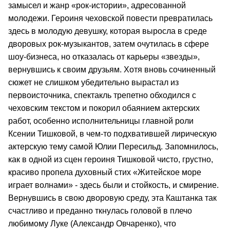
замысел и жанр «рок-истории», адресованной
молодежи. Героиня чеховской повести превратилась
здесь в молодую девушку, которая выросла в среде
дворовых рок-музыкантов, затем очутилась в сфере
шоу-бизнеса, но отказалась от карьеры «звезды»,
вернувшись к своим друзьям. Хотя вновь сочиненный
сюжет не слишком убедительно вырастал из
первоисточника, спектакль трепетно обходился с
чеховским текстом и покорил обаянием актерских
работ, особенно исполнительницы главной роли
Ксении Тишковой, в чем-то подхватившей лирическую
актерскую тему самой Юлии Пересильд. Запомнилось,
как в одной из сцен героиня Тишковой чисто, грустно,
красиво пропела духовный стих «Житейское море
играет волнами» - здесь были и стойкость, и смирение.
Вернувшись в свою дворовую среду, эта Каштанка так
счастливо и преданно ткнулась головой в плечо
любимому Луке (Александр Овчаренко), что