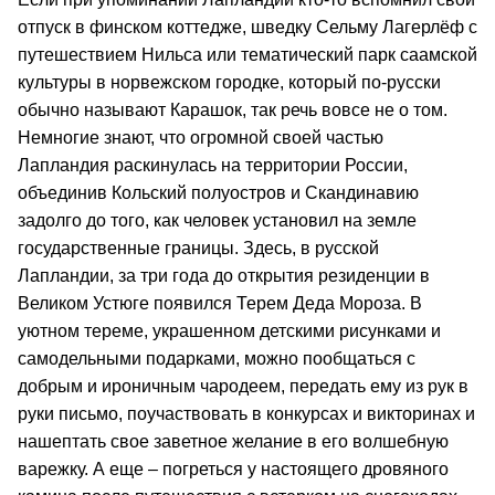
отпуск в финском коттедже, шведку Сельму Лагерлёф с
путешествием Нильса или тематический парк саамской
культуры в норвежском городке, который по-русски
обычно называют Карашок, так речь вовсе не о том.
Немногие знают, что огромной своей частью
Лапландия раскинулась на территории России,
объединив Кольский полуостров и Скандинавию
задолго до того, как человек установил на земле
государственные границы. Здесь, в русской
Лапландии, за три года до открытия резиденции в
Великом Устюге появился Терем Деда Мороза. В
уютном тереме, украшенном детскими рисунками и
самодельными подарками, можно пообщаться с
добрым и ироничным чародеем, передать ему из рук в
руки письмо, поучаствовать в конкурсах и викторинах и
нашептать свое заветное желание в его волшебную
варежку. А еще – погреться у настоящего дровяного