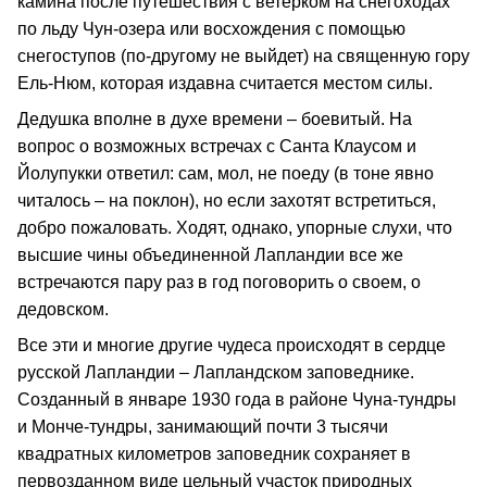
камина после путешествия с ветерком на снегоходах
по льду Чун-озера или восхождения с помощью
снегоступов (по-другому не выйдет) на священную гору
Ель-Нюм, которая издавна считается местом силы.
Дедушка вполне в духе времени – боевитый. На
вопрос о возможных встречах с Санта Клаусом и
Йолупукки ответил: сам, мол, не поеду (в тоне явно
читалось – на поклон), но если захотят встретиться,
добро пожаловать. Ходят, однако, упорные слухи, что
высшие чины объединенной Лапландии все же
встречаются пару раз в год поговорить о своем, о
дедовском.
Все эти и многие другие чудеса происходят в сердце
русской Лапландии – Лапландском заповеднике.
Созданный в январе 1930 года в районе Чуна-тундры
и Монче-тундры, занимающий почти 3 тысячи
квадратных километров заповедник сохраняет в
первозданном виде цельный участок природных