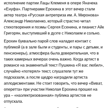
исполнение партии Лацы Клеменя в опере Яначека
«Енуфа». Партнерами Ерохина в этот вечер стали
актер театра «Русская антреприза им. А. Миронова»
Александр Николаенко, который страстно читал
стихотворения и поэмы Сергея Есенина, и пианист Айк
Григорян, выступивший в дуэте с Николаем и сольно.
Ерохин буквально парой слов наладил контакт с
публикой (а в зале были и студенты, и пары с детьми, и
пенсионеры), атмосфера была доверительная, что в
таких камерных вечерах очень важно. Когда артист в
романсе на знаменитый текст Пушкина «Я вас любил»,
случайно «потерял» текст, слушатели тут же
подсказали, а после щедро наградили артиста
аплодисментами. Не стоит говорить, что вечер «Виват,
оперетта» при участии Николая Ерохина прошел на
ура – «наэлектризованная» публика артистов не
отпускала.