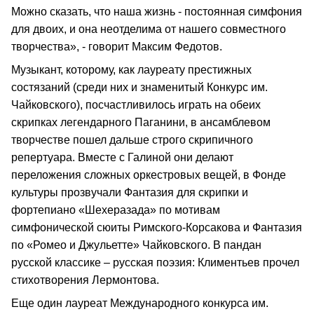
Можно сказать, что наша жизнь - постоянная симфония
для двоих, и она неотделима от нашего совместного
творчества», - говорит Максим Федотов.
Музыкант, которому, как лауреату престижных
состязаний (среди них и знаменитый Конкурс им.
Чайковского), посчастливилось играть на обеих
скрипках легендарного Паганини, в ансамблевом
творчестве пошел дальше строго скрипичного
репертуара. Вместе с Галиной они делают
переложения сложных оркестровых вещей, в Фонде
культуры прозвучали Фантазия для скрипки и
фортепиано «Шехеразада» по мотивам
симфонической сюиты Римского-Корсакова и Фантазия
по «Ромео и Джульетте» Чайковского. В пандан
русской классике – русская поэзия: Климентьев прочел
стихотворения Лермонтова.
Еще один лауреат Международного конкурса им.