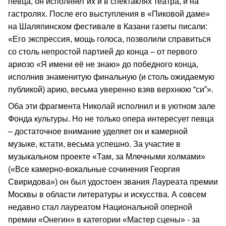
певца, он исполняет их и в спектаклях театра, и на
гастролях. После его выступления в «Пиковой даме»
на Шаляпинском фестивале в Казани газеты писали:
«Его экспрессия, мощь голоса, позволили справиться
со столь непростой партией до конца – от первого
ариозо «Я имени её не знаю» до победного конца,
исполнив знаменитую финальную (и столь ожидаемую
публикой) арию, весьма уверенно взяв верхнюю “си”».
Оба эти фрагмента Николай исполнил и в уютном зале
Фонда культуры. Но не только опера интересует певца
– достаточное внимание уделяет он и камерной
музыке, кстати, весьма успешно. За участие в
музыкальном проекте «Там, за Млечными холмами»
(«Все камерно-вокальные сочинения Георгия
Свиридова») он был удостоен звания Лауреата премии
Москвы в области литературы и искусства. А совсем
недавно стал лауреатом Национальной оперной
премии «Онегин» в категории «Мастер сцены» - за