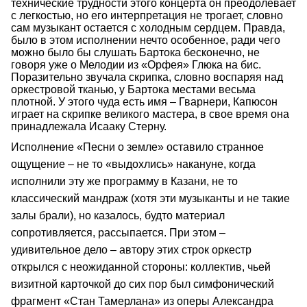
технические трудности этого концерта он преодолевает
с легкостью, но его интерпретация не трогает, словно
сам музыкант остается с холодным сердцем. Правда,
было в этом исполнении нечто особенное, ради чего
можно было бы слушать Бартока бесконечно, не
говоря уже о Мелодии из «Орфея» Глюка на бис.
Поразительно звучала скрипка, словно воспаряя над
оркестровой тканью, у Бартока местами весьма
плотной. У этого чуда есть имя – Гварнери, Капюсон
играет на скрипке великого мастера, в свое время она
принадлежала Исааку Стерну.
Исполнение «Песни о земле» оставило странное
ощущение – не то «выдохлись» накануне, когда
исполнили эту же программу в Казани, не то
классический мандраж (хотя эти музыканты и не такие
залы брали), но казалось, будто материал
сопротивляется, рассыпается. При этом –
удивительное дело – автору этих строк оркестр
открылся с неожиданной стороны: коллектив, чьей
визитной карточкой до сих пор был симфонический
фрагмент «Стан Тамерлана» из оперы Александра