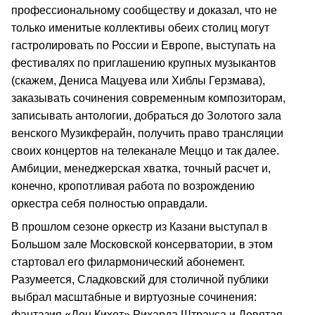
профессиональному сообществу и доказал, что не
только именитые коллективы обеих столиц могут
гастролировать по России и Европе, выступать на
фестивалях по приглашению крупных музыкантов
(скажем, Дениса Мацуева или Хиблы Герзмава),
заказывать сочинения современным композиторам,
записывать антологии, добраться до Золотого зала
венского Музикферайн, получить право трансляции
своих концертов на телеканале Меццо и так далее.
Амбиции, менеджерская хватка, точный расчет и,
конечно, кропотливая работа по возрождению
оркестра себя полностью оправдали.
В прошлом сезоне оркестр из Казани выступал в
Большом зале Московской консерватории, в этом
стартовал его филармонический абонемент.
Разумеется, Сладковский для столичной публики
выбрал масштабные и виртуозные сочинения:
фантазия «Дон Кихот» Рихарда Штрауса и Девятая