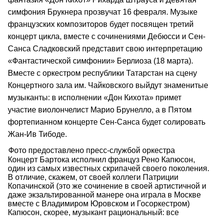
симфония Брукнера прозвучат 16 февраля. Музыке
французских композиторов будет посвящен третий
концерт цикла, вместе с сочинениями Дебюсси и Сен-
Санса Сладковский представит свою интерпретацию
«Фантастической симфонии» Берлиоза (18 марта).
Вместе с оркестром республики Татарстан на сцену
Концертного зала им. Чайковского выйдут знаменитые
музыканты: в исполнении «Дон Кихота» примет
участие виолончелист Марио Брунелло, а в Пятом
фортепианном концерте Сен-Санса будет солировать
Жан-Ив Тибоде.
Фото предоставлено пресс-службой оркестра
Концерт Бартока исполнил француз Рено Капюсон,
один из самых известных скрипачей своего поколения.
В отличие, скажем, от своей коллеги Патриции
Копачинской (это же сочинение в своей артистичной и
даже экзальтированной манере она играла в Москве
вместе с Владимиром Юровском и Госоркестром)
Капюсон, скорее, музыкант рациональный: все