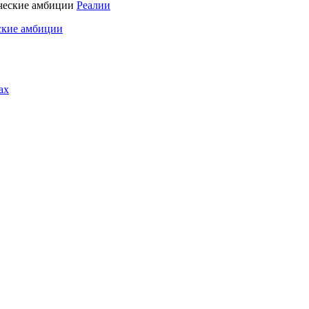
Реалии
ские амбиции
ах