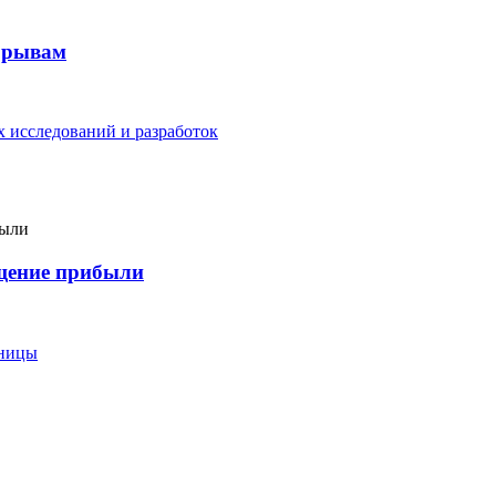
рорывам
 исследований и разработок
ащение прибыли
еницы