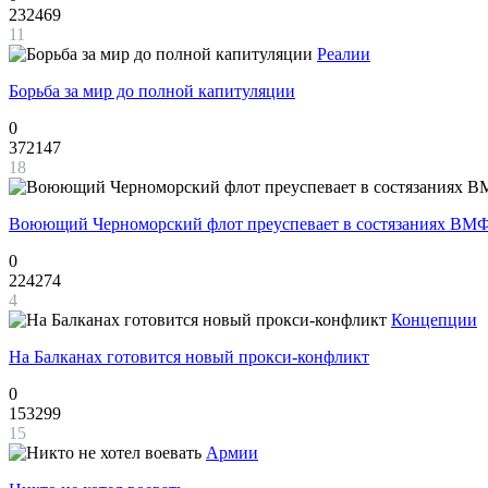
232469
11
Реалии
Борьба за мир до полной капитуляции
0
372147
18
Воюющий Черноморский флот преуспевает в состязаниях ВМФ
0
224274
4
Концепции
На Балканах готовится новый прокси-конфликт
0
153299
15
Армии