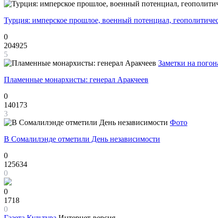
Турция: имперское прошлое, военный потенциал, геополитиче
0
204925
5
Заметки на погон
Пламенные монархисты: генерал Аракчеев
0
140173
3
Фото
В Сомалилэнде отметили День независимости
0
125634
0
0
1718
0
Газета
Культура
Интернет-версия