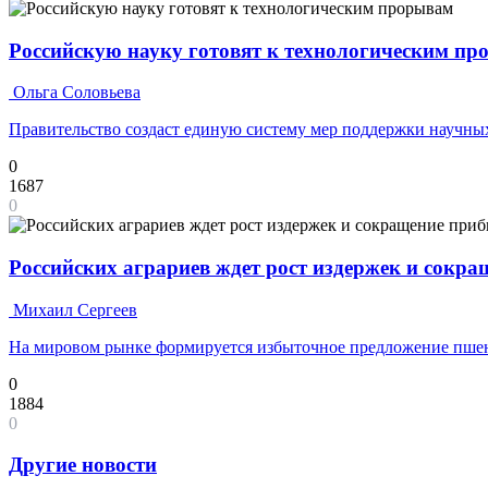
Российскую науку готовят к технологическим п
Ольга Соловьева
Правительство создаст единую систему мер поддержки научных
0
1687
0
Российских аграриев ждет рост издержек и сокр
Михаил Сергеев
На мировом рынке формируется избыточное предложение пш
0
1884
0
Другие новости