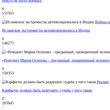
Никто не хотел воевать
0
151503
3
Войны и
Исламские экстремисты активизировались в Индии
0
146273
2
«Резидент Мария Осипова – преданный, проверенный человек
0
150353
1
Реалии
Карфаген должен быть разрушен: судьба у него такая
0
205945
7