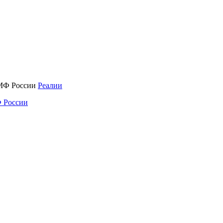
Реалии
 России