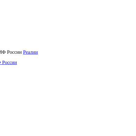
Реалии
 России