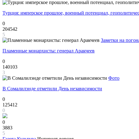
Турция: имперское прошлое, военный потенциал, геополитиче
0
204542
5
Заметки на погон
Пламенные монархисты: генерал Аракчеев
0
140103
3
Фото
В Сомалилэнде отметили День независимости
0
125412
0
0
3883
5
Газета
Культура
Интернет-версия