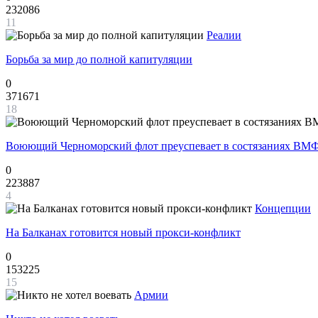
232086
11
Реалии
Борьба за мир до полной капитуляции
0
371671
18
Воюющий Черноморский флот преуспевает в состязаниях ВМФ
0
223887
4
Концепции
На Балканах готовится новый прокси-конфликт
0
153225
15
Армии