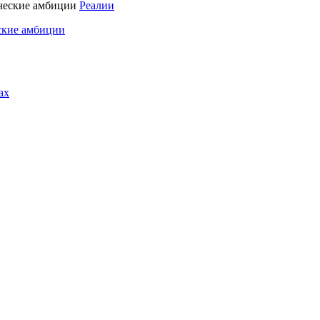
Реалии
ские амбиции
ах