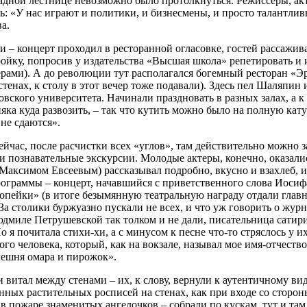
радной лестнице невозможно было протолкнуться. Режиссеры, ак
ть: «У нас играют и политики, и бизнесмены, и просто талантли
а.
и – концерт проходил в ресторанной огласовке, гостей рассажи
ойку, попросив у издательства «Высшая школа» репетировать и и
ерами). А до революции тут располагался богемный ресторан «Э
стенах, к столу в этот вечер тоже подавали). Здесь пел Шаляпин
вского университета. Начинали праздновать в разных залах, а к
яка куда развозить, – так что кутить можно было на полную кату
не сдаются».
сейчас, после расчистки всех «углов», там действительно можно з
 познавательные экскурсии. Молодые актеры, конечно, оказалис
 Максимом Евсеевым) рассказывал подробно, вкусно и взахлеб, и
ограммы – концерт, начавшийся с приветственного слова Иосифа
копейки» (в итоге безымянную театральную награду отдали глав
За столики буржуазно пускали не всех, и что уж говорить о жур
дмиле Петрушевской так толком и не дали, писательница сатири
я почитала стихи-хи, а с минусом к песне что-то стряслось у их
 человека, который, как на вокзале, называл мое имя-отчество,
клешня омара и пирожок».
и витал между стенами – их, к слову, вернули к аутентичному вид
нных растительных росписей на стенах, как при входе со сторо
пожаре знаменитых ангелочков – собрали по кускам, тут и там 