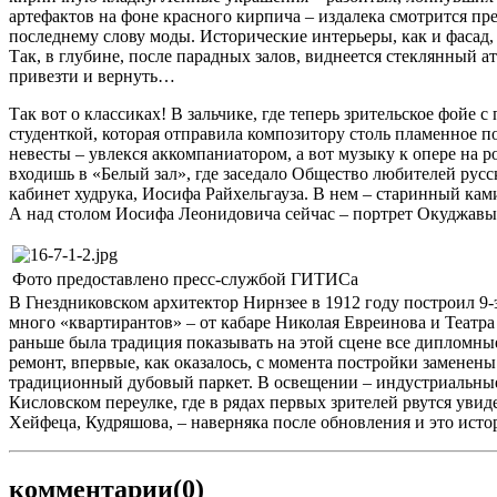
артефактов на фоне красного кирпича – издалека смотрится пре
последнему слову моды. Исторические интерьеры, как и фасад,
Так, в глубине, после парадных залов, виднеется стеклянный ат
привезти и вернуть…
Так вот о классиках! В зальчике, где теперь зрительское фойе 
студенткой, которая отправила композитору столь пламенное 
невесты – увлекся аккомпаниатором, а вот музыку к опере на р
входишь в «Белый зал», где заседало Общество любителей русс
кабинет худрука, Иосифа Райхельгауза. В нем – старинный кам
А над столом Иосифа Леонидовича сейчас – портрет Окуджавы,
Фото предоставлено пресс-службой ГИТИСа
В Гнездниковском архитектор Нирнзее в 1912 году построил 9-
много «квартирантов» – от кабаре Николая Евреинова и Театра
раньше была традиция показывать на этой сцене все диплом
ремонт, впервые, как оказалось, с момента постройки замене
традиционный дубовый паркет. В освещении – индустриальные 
Кисловском переулке, где в рядах первых зрителей рвутся ув
Хейфеца, Кудряшова, – наверняка после обновления и это исто
комментарии
(0)