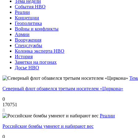
Тема недели
События НВО
Реалии
Концепции
Геополитика
Войны и конфликты
Армии
Вооружения
Спецслужбы
Колонка эксперта НВО
История
Заметки на погонах
Досье НВО
Тем
Северный флот обзавелся третьим носителем «Циркона»
0
170751
8
Реалии
Российские бомбы умнеют и набирают вес
0