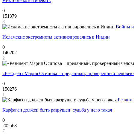
Никто не хотел воевать
0
151379
3
Войны и
Исламские экстремисты активизировались в Индии
0
146202
2
«Резидент Мария Осипова – преданный, проверенный человек
0
150276
1
Реалии
Карфаген должен быть разрушен: судьба у него такая
0
205568
7