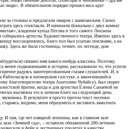
теры, общественные деятели, спонсоры и чиновники – друзья
вые люди». В обязательном порядке пришел весь круг
вали за столики и предлагали омаров с шампанским. Своих
грать здесь спектакли. И начинали буквально с двух комнат
рмитаж», владения купца Пегова и того самого Люсьена
 и собирались артисты Художественного театра. Именно здесь в
 концу воссоединялись, благо пол был усыпан опилками, а на
шку. Здесь же была гостиница, точнее, по легенде, дом
аблудиться) связано имя какого-нибудь классика. Поэтому,
ь менее подкованными в истории, рассказывали то, что успели
скренне радуясь заинтересованным глазам слушателей. И, в
 Райхельгауза в пионерском галстуке, а закончившийся
ному благотворителю театра Анатолию Чубайсу), был скорее
налистской братии, когда и для артистки Елены Санаевой не
чески высмеяла это в личном блоге на следующий день:
 звуковика. В результате я просто прочла текст песенки
 стараясь, видимо, меня образумить и заставить замолчать
у. И там, где нет изящной лепнины, как в главном зале
ны зала «Зимний сад», – оставили обнаженной 200-летнюю
развесили в фойе и лестничных пролетах в качестве