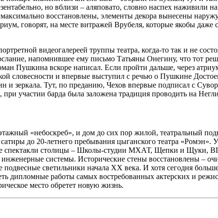
зентабельно, но вблизи – аляповато, словно наспех наживили на 
 максимально восстановлены, элементы декора вынесены наружу, 
риум, говорят, на месте витражей Врубеля, которые якобы даже с
с портретной видеогалереей труппы театра, когда-то так и не со
послание, напомнившее ему письмо Татьяны Онегину, что тот ре
оман Пушкина вскоре написал. Если пройти дальше, через атриум 
кой словесности и впервые выступил с речью о Пушкине Достоев
ин и зеркала. Тут, по преданию, Чехов впервые подписал с Суво
 при участии барда была заложена традиция проводить на Негли
этажный «небоскреб», и дом до сих пор жилой, театральный подв
 сатиры до 20-летнего пребывания цыганского театра «Ромэн». У
ные спектакли столицы – Школы-студии МХАТ, Щепки и Щуки, В
ны инженерные системы. Исторические стены восстановлены – оч
подвесные светильники начала XX века. И хотя сегодня больше
идеть дипломные работы самых востребованных актерских и режи
рическое место обретет новую жизнь.