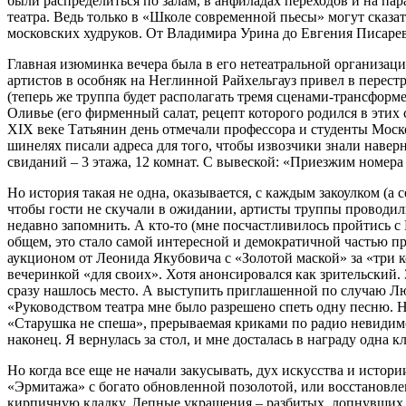
были распределиться по залам, в анфиладах переходов и на па
театра. Ведь только в «Школе современной пьесы» могут сказа
московских худруков. От Владимира Урина до Евгения Писарев
Главная изюминка вечера была в его нетеатральной организаци
артистов в особняк на Неглинной Райхельгауз привел в перестр
(теперь же труппа будет располагать тремя сценами-трансформ
Оливье (его фирменный салат, рецепт которого родился в этих 
XIX веке Татьянин день отмечали профессора и студенты Моско
шинелях писали адреса для того, чтобы извозчики знали наверн
свиданий – 3 этажа, 12 комнат. С вывеской: «Приезжим номера 
Но история такая не одна, оказывается, с каждым закоулком (а 
чтобы гости не скучали в ожидании, артисты труппы проводили
недавно запомнить. А кто-то (мне посчастливилось пройтись с
общем, это стало самой интересной и демократичной частью пр
аукционом от Леонида Якубовича с «Золотой маской» за «три 
вечеринкой «для своих». Хотя анонсировался как зрительский. 
сразу нашлось место. А выступить приглашенной по случаю Лю
«Руководством театра мне было разрешено спеть одну песню. Но 
«Старушка не спеша», прерываемая криками по радио невидимого
наконец. Я вернулась за стол, и мне досталась в награду одна 
Но когда все еще не начали закусывать, дух искусства и истори
«Эрмитажа» с богато обновленной позолотой, или восстановле
кирпичную кладку. Лепные украшения – разбитых, лопнувших в 