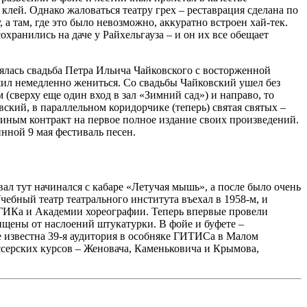
клей. Однако жаловаться театру грех – реставрация сделана по
а там, где это было невозможно, аккуратно встроен хай-тек.
охранились на даче у Райхельгауза – и он их все обещает
стоялась свадьба Петра Ильича Чайковского с восторженной
шил немедленно жениться. Со свадьбы Чайковский ушел без
(сверху еще один вход в зал «Зимний сад») и направо, то
ский, в параллельном коридорчике (теперь) святая святых –
риным контракт на первое полное издание своих произведений.
нной 9 мая фестиваль песен.
ал тут начинался с кабаре «Летучая мышь», а после было очень
чебный театр театрального института въехал в 1958-м, и
ГИКа и Академии хореографии. Теперь впервые провели
ищены от наслоений штукатурки. В фойе и буфете –
 известна 39-я аудитория в особняке ГИТИСа в Малом
ссерских курсов – Женовача, Каменьковича и Крымова,