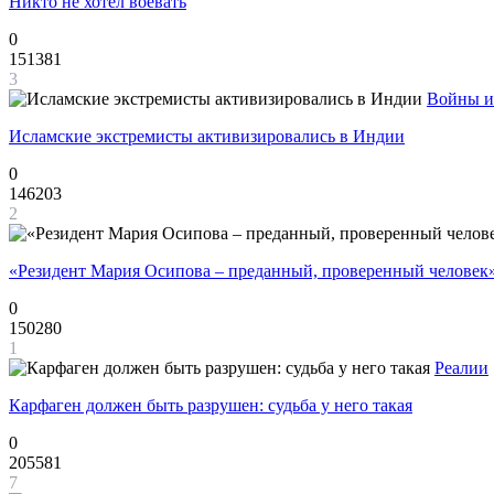
Никто не хотел воевать
0
151381
3
Войны и
Исламские экстремисты активизировались в Индии
0
146203
2
«Резидент Мария Осипова – преданный, проверенный человек
0
150280
1
Реалии
Карфаген должен быть разрушен: судьба у него такая
0
205581
7