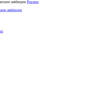
Реалии
ские амбиции
ах