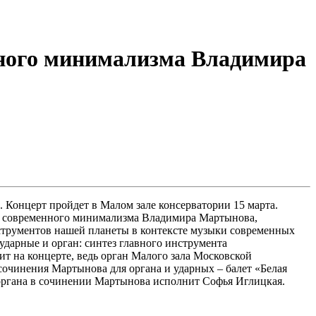
нного минимализма Владимира
Концерт пройдет в Малом зале консерватории 15 марта.
ка современного минимализма Владимира Мартынова,
нструментов нашей планеты в контексте музыки современных
дарные и орган: синтез главного инструмента
т на концерте, ведь орган Малого зала Московской
 сочинения Мартынова для органа и ударных – балет «Белая
 органа в сочинении Мартынова исполнит Софья Иглицкая.