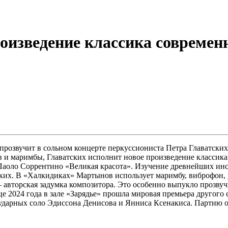
роизведение классика совреме
звучит в сольном концерте перкуссиониста Петра Главатских. 
в и маримбы, Главатских исполнит новое произведение класси
у Паоло Соррентино «Великая красота». Изучение древнейших и
ких. В «Халкидиках» Мартынов использует маримбу, виброфон, у
авторская задумка композитора. Это особенно выпукло прозвучи
це 2024 года в зале «Зарядье» прошла мировая премьера другого
я ударных соло Эдиссона Денисова и Янниса Ксенакиса. Партию