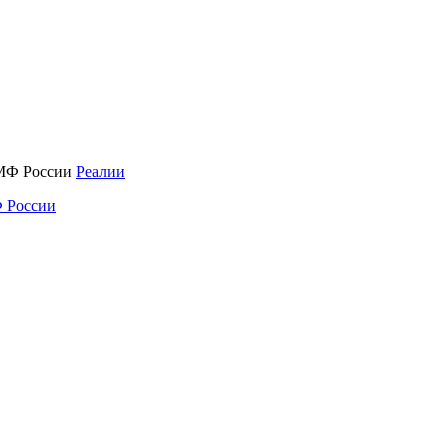
Реалии
 России