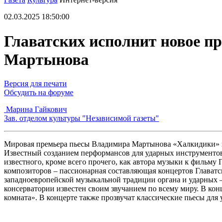
02.03.2025 18:50:00
Главатских исполнит новое п
Мартынова
Версия для печати
Обсудить на форуме
Марина Гайкович
Зав. отделом культуры "Независимой газеты"
Мировая премьера пьесы Владимира Мартынова «Халкидики» про
Известный созданием перформансов для ударных инструменто
известного, кроме всего прочего, как автора музыки к фильм
композиторов – пассионарная составляющая концертов Главатс
западноевропейской музыкальной традиции органа и ударных – 
консерватории известен своим звучанием по всему миру. В кон
комната». В концерте также прозвучат классические пьесы дл