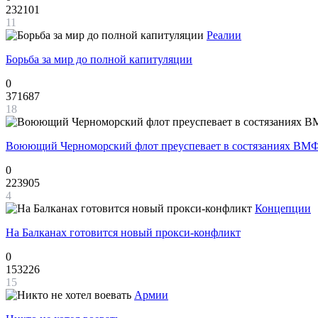
232101
11
Реалии
Борьба за мир до полной капитуляции
0
371687
18
Воюющий Черноморский флот преуспевает в состязаниях ВМФ
0
223905
4
Концепции
На Балканах готовится новый прокси-конфликт
0
153226
15
Армии