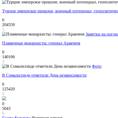
Турция: имперское прошлое, военный потенциал, геополитиче
0
204559
5
Заметки на погон
Пламенные монархисты: генерал Аракчеев
0
140106
3
Фото
В Сомалилэнде отметили День независимости
0
125420
0
0
5043
0
Газета
Культура
Интернет-версия