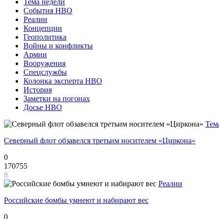
Тема недели
События НВО
Реалии
Концепции
Геополитика
Войны и конфликты
Армии
Вооружения
Спецслужбы
Колонка эксперта НВО
История
Заметки на погонах
Досье НВО
Тем
Северный флот обзавелся третьим носителем «Циркона»
0
170755
8
Реалии
Российские бомбы умнеют и набирают вес
0