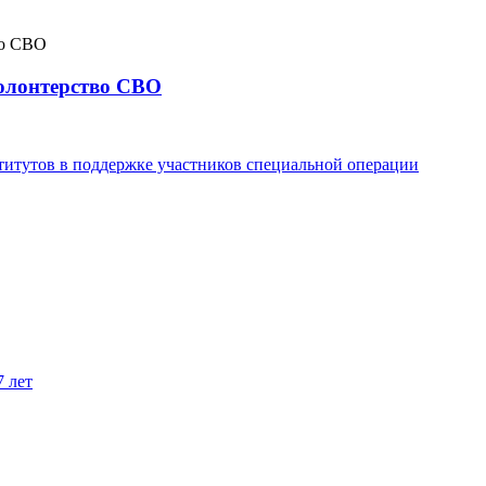
волонтерство СВО
титутов в поддержке участников специальной операции
7 лет