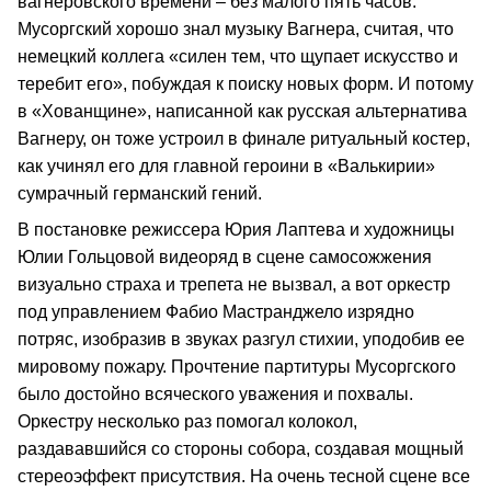
вагнеровского времени – без малого пять часов.
Мусоргский хорошо знал музыку Вагнера, считая, что
немецкий коллега «силен тем, что щупает искусство и
теребит его», побуждая к поиску новых форм. И потому
в «Хованщине», написанной как русская альтернатива
Вагнеру, он тоже устроил в финале ритуальный костер,
как учинял его для главной героини в «Валькирии»
сумрачный германский гений.
В постановке режиссера Юрия Лаптева и художницы
Юлии Гольцовой видеоряд в сцене самосожжения
визуально страха и трепета не вызвал, а вот оркестр
под управлением Фабио Мастранджело изрядно
потряс, изобразив в звуках разгул стихии, уподобив ее
мировому пожару. Прочтение партитуры Мусоргского
было достойно всяческого уважения и похвалы.
Оркестру несколько раз помогал колокол,
раздававшийся со стороны собора, создавая мощный
стереоэффект присутствия. На очень тесной сцене все