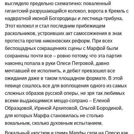
выглядело предельно схематично: поваленный
гигантский разрушающийся колокол, ворота в Кремль с
надвратной иконой Богородицы и лестница-трибуна.
Этот колокол и стал последним прибежищем
раскольников, устроивших акт самосожжения в знак
протеста против никоновских реформ. При всех
беспощадных сокращениях сцены с Марфой были
сохранены почти все – ровно потому, что эта партия
наконец попала в руки Олеси Петровой, давно
мечтавшей ее исполнить, и дебют превзошел все
ожидания даже в таком площадном формате. В этой
певице сошлось все для воплощения одного из самых
сложных образов русской оперы, не зря так любимых
всеми выдающимися меццо-сопрано – Еленой
Образцовой, Ириной Архиповой, Ольгой Бородиной,
для которых Марфа становилась не столько
вокальным, сколько духовным испытанием.
Вокальный «костюм и грим» Марфы сели на Олесю как