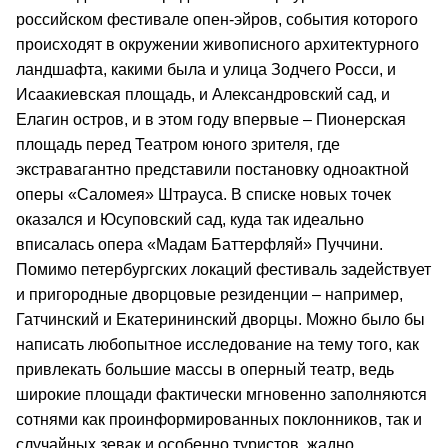
российском фестивале опен-эйров, события которого
происходят в окружении живописного архитектурного
ландшафта, какими была и улица Зодчего Росси, и
Исаакиевская площадь, и Александровский сад, и
Елагин остров, и в этом году впервые – Пионерская
площадь перед Театром юного зрителя, где
экстравагантно представили постановку одноактной
оперы «Саломея» Штрауса. В списке новых точек
оказался и Юсуповский сад, куда так идеально
вписалась опера «Мадам Баттерфляй» Пуччини.
Помимо петербургских локаций фестиваль задействует
и пригородные дворцовые резиденции – например,
Гатчинский и Екатерининский дворцы. Можно было бы
написать любопытное исследование на тему того, как
привлекать большие массы в оперный театр, ведь
широкие площади фактически мгновенно заполняются
сотнями как проинформированных поклонников, так и
случайных зевак и особенно туристов, жадно