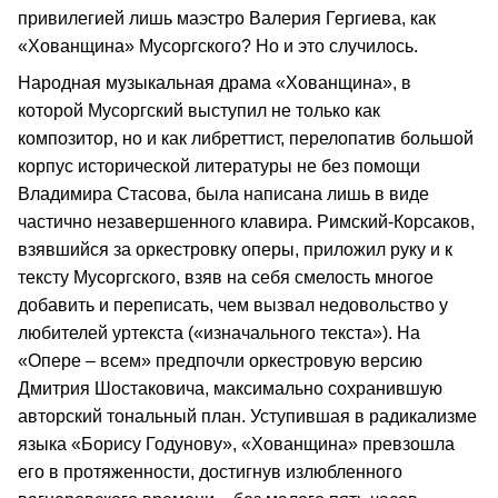
привилегией лишь маэстро Валерия Гергиева, как
«Хованщина» Мусоргского? Но и это случилось.
Народная музыкальная драма «Хованщина», в
которой Мусоргский выступил не только как
композитор, но и как либреттист, перелопатив большой
корпус исторической литературы не без помощи
Владимира Стасова, была написана лишь в виде
частично незавершенного клавира. Римский-Корсаков,
взявшийся за оркестровку оперы, приложил руку и к
тексту Мусоргского, взяв на себя смелость многое
добавить и переписать, чем вызвал недовольство у
любителей уртекста («изначального текста»). На
«Опере – всем» предпочли оркестровую версию
Дмитрия Шостаковича, максимально сохранившую
авторский тональный план. Уступившая в радикализме
языка «Борису Годунову», «Хованщина» превзошла
его в протяженности, достигнув излюбленного