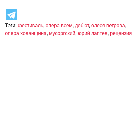
Тэги:
фестиваль
,
опера всем
,
дебют
,
олеся петрова
,
опера хованщина
,
мусоргский
,
юрий лаптев
,
рецензия