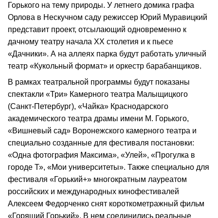
Горького на тему природы. У летнего домика графа
Орлова в Нескучном саду режиссер Юрий Муравицкий
представит проект, отсылающий одновременно к
дачному театру начала XX столетия и к пьесе
«Дачники». А на аллеях парка будут работать уличный
театр «Кукольный формат» и оркестр барабанщиков.
В рамках театральной программы будут показаны
спектакли «Три» Камерного театра Малыщицкого
(Санкт-Петербург), «Чайка» Краснодарского
академического театра драмы имени М. Горького,
«Вишневый сад» Воронежского камерного театра и
специально созданные для фестиваля постановки:
«Одна фотография Максима», «Улей», «Прогулка в
городе Т», «Мои университеты». Также специально для
фестиваля «Горький+» многократным лауреатом
российских и международных кинофестивалей
Алексеем Федорченко снят короткометражный фильм
«Горящий Горький». В нем соединились реальные