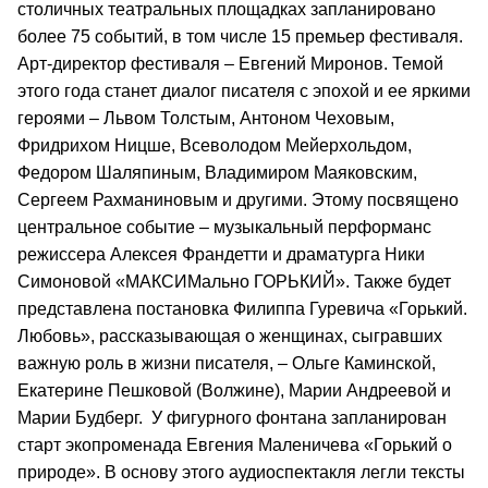
столичных театральных площадках запланировано
более 75 событий, в том числе 15 премьер фестиваля.
Арт-директор фестиваля – Евгений Миронов. Темой
этого года станет диалог писателя с эпохой и ее яркими
героями – Львом Толстым, Антоном Чеховым,
Фридрихом Ницше, Всеволодом Мейерхольдом,
Федором Шаляпиным, Владимиром Маяковским,
Сергеем Рахманиновым и другими. Этому посвящено
центральное событие – музыкальный перформанс
режиссера Алексея Франдетти и драматурга Ники
Симоновой «МАКСИМально ГОРЬКИЙ». Также будет
представлена постановка Филиппа Гуревича «Горький.
Любовь», рассказывающая о женщинах, сыгравших
важную роль в жизни писателя, – Ольге Каминской,
Екатерине Пешковой (Волжине), Марии Андреевой и
Марии Будберг. У фигурного фонтана запланирован
старт экопроменада Евгения Маленичева «Горький о
природе». В основу этого аудиоспектакля легли тексты