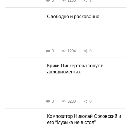
0
1180
1
Свободно и раскованно
0
1204
0
Крики Пинкертона тонут в
аплодисментах
0
3230
0
Композитор Николай Орловский и
его “Музыка не в стол”