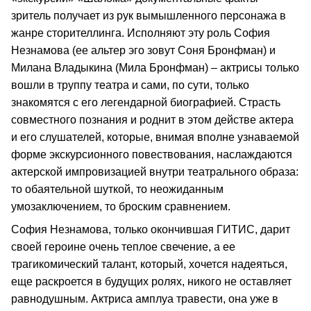
зритель получает из рук вымышленного персонажа в
жанре сторителлинга. Исполняют эту роль София
Незнамова (ее альтер эго зовут Соня Бронфман) и
Милана Владыкина (Мила Бронфман) – актрисы только
вошли в труппу театра и сами, по сути, только
знакомятся с его легендарной биографией. Страсть
совместного познания и роднит в этом действе актера
и его слушателей, которые, внимая вполне узнаваемой
форме экскурсионного повествования, наслаждаются
актерской импровизацией внутри театрального образа:
то обаятельной шуткой, то неожиданным
умозаключением, то броским сравнением.
София Незнамова, только окончившая ГИТИС, дарит
своей героине очень теплое свечение, а ее
трагикомический талант, который, хочется надеяться,
еще раскроется в будущих ролях, никого не оставляет
равнодушным. Актриса амплуа травести, она уже в