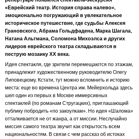
«Еврейский театр. История справа налево»,
эмоционально погружающий в увлекательное
историческое путешествие, где судьбы Алексея
Грановского, Абрама Гольдфадена, Марка Шагала,
Натана Альтмана, Соломона Михоэлса и других
лидеров еврейского театра складываются в
пеструю мозаику ХХ века.
Идея спектакля, где зрители перемещаются по этажам,
принадлежит художественному руководителю Олегу
Липовецкому. Кстати, тут можно вспомнить и историю
места: еще во времена Центра им. Мейерхольда здесь
шел один из первых в Москве иммерсивных
спектаклей (по романам Стругацких), приглашающий
публику побродить «по закоулкам». Но идея «Шалома»
отталкивается не от жанра, а от миссии. Неслучайно
миссия самого театра звучит как открытость всем
национальностям. В связи с чем рассказ об истоках