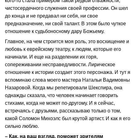
кого-то стала примером такой редкой отважности,
чистосердечного служения своей профессии. Он шел
до конца и не предавал ни себя, ни свое
предназначение, ни свой талант. В этом было чуткое
отношение к судьбоносному дару Божьему.
Главное, на чем строится моя роль, это восхищение и
любовь к еврейскому театру, к людям, которые его
начинали. И еще на разделении их горя,
сопереживании несправедливости. Лирическое
отношение к истории создает этого персонажа. И тут я
вспоминаю слова моего мастера Натальи Вадимовны
Назаровой. Когда мы репетировали Шекспира, она
однажды сказала, что человек начинает говорить
стихами, когда не может по-другому. И я сейчас,
встречаясь с друзьями, рассказываю только о том,
какой Соломон Михоэлс был крутой артист. И как я его
сильно люблю.
– Как, на ваш взгляд, поможет зрителям