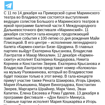
С 11 по 14 декабря на Приморской сцене Мариинского
театра во Владивостоке состоятся выступления
ведущих солистов Большого и Мариинского театров в
яркой программе балетной части X Международного
Дальневосточного фестиваля «Мариинский». 11
декабря состоится гала-концерт, продолжающий
памятные события к 100-летию со дня рождения Майи
Плисецкой. В его центре – исполнение легендарного
балета «Кармен-сюита» Бизе–Щедрина. В главных
партиях выйдут Екатерина Крысанова, Владислав
Лантратов и Макар Михалкин. 12 декабря «Кармен-
сюиту» исполнят Екатерина Кондаурова, Никита
Корнеев и Константин Зверев. Екатерина Крысанова и
Владислав Лантратов представят номер «Колокола»
на музыку Рахманинова, который во Владивостоке
будет показан только в этот вечер. В гала-концерте
примут участие также Рената Шакирова, Игорь Цвирко,
Мария Ильюшкина, Мария Виноградова, Константин
Зверев, Маргарита Шрайнер, Марк Чино, Эван
Капитен, Елена Евсеева и Рома Гуделев. 13 декабря в
программе фестиваля – «Дон Кихот» Минкуса.
Главные партии исполнят Мария Кошкарёва и Игорь