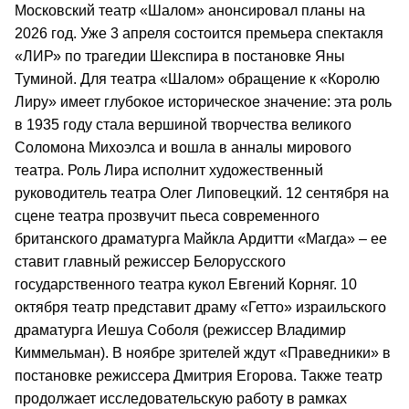
Московский театр «Шалом» анонсировал планы на
2026 год. Уже 3 апреля состоится премьера спектакля
«ЛИР» по трагедии Шекспира в постановке Яны
Туминой. Для театра «Шалом» обращение к «Королю
Лиру» имеет глубокое историческое значение: эта роль
в 1935 году стала вершиной творчества великого
Соломона Михоэлса и вошла в анналы мирового
театра. Роль Лира исполнит художественный
руководитель театра Олег Липовецкий. 12 сентября на
сцене театра прозвучит пьеса современного
британского драматурга Майкла Ардитти «Магда» – ее
ставит главный режиссер Белорусского
государственного театра кукол Евгений Корняг. 10
октября театр представит драму «Гетто» израильского
драматурга Иешуа Соболя (режиссер Владимир
Киммельман). В ноябре зрителей ждут «Праведники» в
постановке режиссера Дмитрия Егорова. Также театр
продолжает исследовательскую работу в рамках