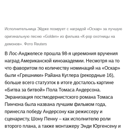
Исполнительница Эйдже позирует с наградой «Оскар» за лучшую
оригинальную песню «Golden» из фильма «К-рор охотницы на
демонов». Фото Reuters
В Лос-Анджелесе прошла 98-я церемония вручения
наград Американской киноакадемии. Несмотря на то
что фаворитом по количеству номинаций на «Оскар»
были «Грешники» Райана Куглера (рекордные 16),
больше всего статуэток в итоге досталось картине
«Битва за битвой» Пола Томаса Андерсона.
Экранизация постмодернистского романа Томаса
Пинчона была названа лучшим фильмом года,
принесла победу Андерсону как режиссеру и
сценаристу, Шону Пенну – как исполнителю роли
второго плана, а также монтажеру Энди Юргенсену и