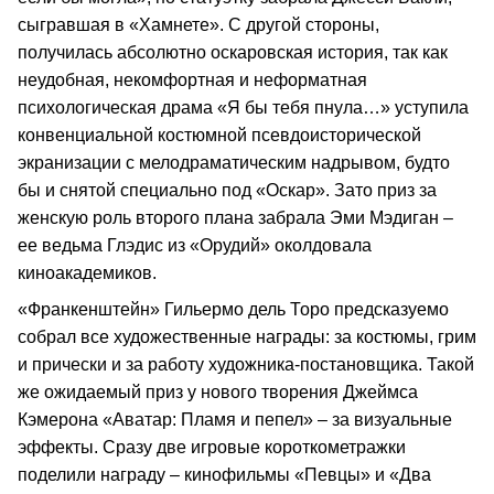
сыгравшая в «Хамнете». С другой стороны,
получилась абсолютно оскаровская история, так как
неудобная, некомфортная и неформатная
психологическая драма «Я бы тебя пнула…» уступила
конвенциальной костюмной псевдоисторической
экранизации с мелодраматическим надрывом, будто
бы и снятой специально под «Оскар». Зато приз за
женскую роль второго плана забрала Эми Мэдиган –
ее ведьма Глэдис из «Орудий» околдовала
киноакадемиков.
«Франкенштейн» Гильермо дель Торо предсказуемо
собрал все художественные награды: за костюмы, грим
и прически и за работу художника-постановщика. Такой
же ожидаемый приз у нового творения Джеймса
Кэмерона «Аватар: Пламя и пепел» – за визуальные
эффекты. Сразу две игровые короткометражки
поделили награду – кинофильмы «Певцы» и «Два