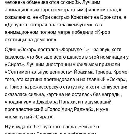
человека обмениваются слюной». Лучшим
анимационным короткометражным фильмом стал, к
сожалению, не «Три сестры» Константина Бронзита, а
«Девушка, которая плакала жемчугом». А в
анимационном полном метре победили «K-pop
охотницы на демонов».
Один «Оскар» достался «Формуле-1» – за звук, хотя
казалось, что больше всего шансов в этой номинации у
«Сират». Лучшим иностранным фильмом признали
«Сентиментальную ценность» Йоакима Триера. Кроме
того, эта картина претендовала и на главный «Оскар»,
а Триер на режиссерскую статуэтку, и хотя конкуренция
оказалась сильна, картина не осталась без награды,
«подвинув» и Джафара Панахи, и нашумевший
пропалестинский «Голос Хинд Раджаб», и уже
упомянутый «Сират».
Ну и куда же без русского следа. Речь не о