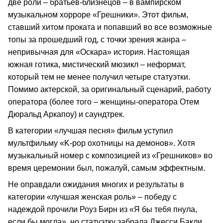
две роли – братьев-близнецов – в вампирском
музыкальном хорроре «Грешники». Этот фильм,
ставший хитом проката и попавший во все возможные
топы за прошедший год, с точки зрения жанра –
непривычная для «Оскара» история. Настоящая
южная готика, мистический мюзикл – неформат,
который тем не менее получил четыре статуэтки.
Помимо актерской, за оригинальный сценарий, работу
оператора (более того – женщины-оператора Отем
Дюральд Аркапоу) и саундтрек.
В категории «лучшая песня» фильм уступил
мультфильму «K-pop охотницы на демонов». Хотя
музыкальный номер с композицией из «Грешников» во
время церемонии был, пожалуй, самым эффектным.
Не оправдали ожидания многих и результаты в
категории «лучшая женская роль» – победу с
надеждой прочили Роуз Бирн из «Я бы тебя пнула,
если бы могла», но статуэтку забрала Джесси Бакли,