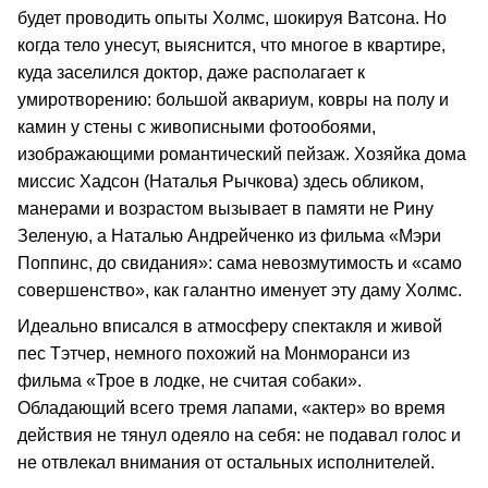
будет проводить опыты Холмс, шокируя Ватсона. Но
когда тело унесут, выяснится, что многое в квартире,
куда заселился доктор, даже располагает к
умиротворению: большой аквариум, ковры на полу и
камин у стены с живописными фотообоями,
изображающими романтический пейзаж. Хозяйка дома
миссис Хадсон (Наталья Рычкова) здесь обликом,
манерами и возрастом вызывает в памяти не Рину
Зеленую, а Наталью Андрейченко из фильма «Мэри
Поппинс, до свидания»: сама невозмутимость и «само
совершенство», как галантно именует эту даму Холмс.
Идеально вписался в атмосферу спектакля и живой
пес Тэтчер, немного похожий на Монморанси из
фильма «Трое в лодке, не считая собаки».
Обладающий всего тремя лапами, «актер» во время
действия не тянул одеяло на себя: не подавал голос и
не отвлекал внимания от остальных исполнителей.