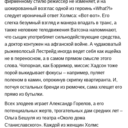
фирменному стилю режиссер не изменяет, и на
шокированный возглас одной из героинь «What?!»
следует ироничный ответ Холмса: «Вот-вот». Его
слегка безумный взгляд и манера впадать в транс, а
также неловкие телодвижения Ватсона напоминают,
что сыщик употребляет сильнодействующие средства,
а доктор контужен на афганской войне. А чудаковатый
рыжеволосый Лестрейд иногда ведет себя как ищейка
не в переносном, а в самом прямом смысле этого
слова. Чопорная, как Бэрримор, миссис Хадсон тоже
порой выкидывает фокусы – например, пуляет
поленом в камин, опрокинув скрипку квартиранта. И,
потчуя остальных бренди из рюмочек, сама хлещет его
прямо из бутылки.
Всех злодеев играет Александр Горелов, а его
потенциальных жертв, трогательных дам средних лет –
Ольга Бешуля из театра «Около дома
Станиславского». Каждой из женщин Холмс