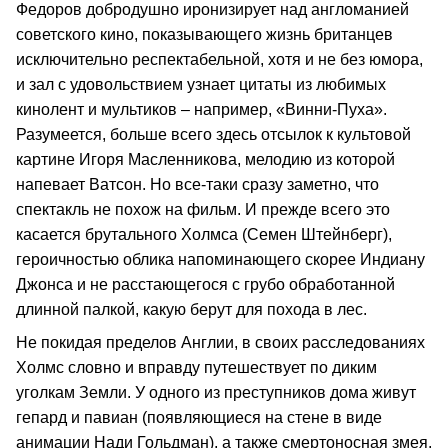
Федоров добродушно иронизирует над англоманией
советского кино, показывающего жизнь британцев
исключительно респектабельной, хотя и не без юмора,
и зал с удовольствием узнает цитаты из любимых
кинолент и мультиков – например, «Винни-Пуха».
Разумеется, больше всего здесь отсылок к культовой
картине Игоря Масленникова, мелодию из которой
напевает Ватсон. Но все-таки сразу заметно, что
спектакль не похож на фильм. И прежде всего это
касается брутального Холмса (Семен Штейнберг),
героичностью облика напоминающего скорее Индиану
Джонса и не расстающегося с грубо обработанной
длинной палкой, какую берут для похода в лес.
Не покидая пределов Англии, в своих расследованиях
Холмс словно и вправду путешествует по диким
уголкам Земли. У одного из преступников дома живут
гепард и павиан (появляющиеся на стене в виде
анимации Нади Гольдман), а также смертоносная змея.