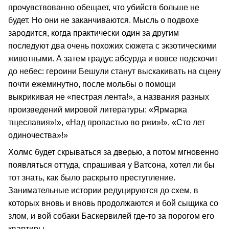
прочувствованно обещает, что убийств больше не
будет. Но они не заканчиваются. Мысль о подвохе
зародится, когда практически один за другим
последуют два очень похожих сюжета с экзотическими
животными. А затем градус абсурда и вовсе подскочит
до небес: героини Бешули станут выскакивать на сцену
почти ежеминутно, после мольбы о помощи
выкрикивая не «пестрая лента!», а названия разных
произведений мировой литературы: «Ярмарка
тщеславия»!», «Над пропастью во ржи»!», «Сто лет
одиночества»!»
Холмс будет скрываться за дверью, а потом мгновенно
появляться оттуда, спрашивая у Ватсона, хотел ли бы
тот знать, как было раскрыто преступление.
Занимательные истории редуцируются до схем, в
которых вновь и вновь продолжаются и бой сыщика со
злом, и вой собаки Баскервилей где-то за порогом его
квартиры.