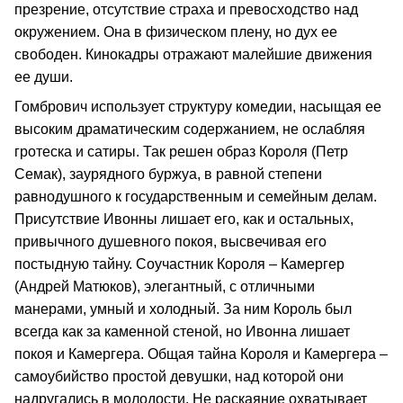
презрение, отсутствие страха и превосходство над
окружением. Она в физическом плену, но дух ее
свободен. Кинокадры отражают малейшие движения
ее души.
Гомбрович использует структуру комедии, насыщая ее
высоким драматическим содержанием, не ослабляя
гротеска и сатиры. Так решен образ Короля (Петр
Семак), заурядного буржуа, в равной степени
равнодушного к государственным и семейным делам.
Присутствие Ивонны лишает его, как и остальных,
привычного душевного покоя, высвечивая его
постыдную тайну. Соучастник Короля – Камергер
(Андрей Матюков), элегантный, с отличными
манерами, умный и холодный. За ним Король был
всегда как за каменной стеной, но Ивонна лишает
покоя и Камергера. Общая тайна Короля и Камергера –
самоубийство простой девушки, над которой они
надругались в молодости. Не раскаяние охватывает