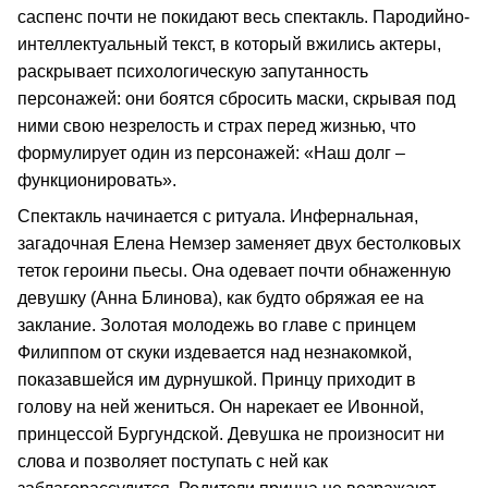
саспенс почти не покидают весь спектакль. Пародийно-
интеллектуальный текст, в который вжились актеры,
раскрывает психологическую запутанность
персонажей: они боятся сбросить маски, скрывая под
ними свою незрелость и страх перед жизнью, что
формулирует один из персонажей: «Наш долг –
функционировать».
Спектакль начинается с ритуала. Инфернальная,
загадочная Елена Немзер заменяет двух бестолковых
теток героини пьесы. Она одевает почти обнаженную
девушку (Анна Блинова), как будто обряжая ее на
заклание. Золотая молодежь во главе с принцем
Филиппом от скуки издевается над незнакомкой,
показавшейся им дурнушкой. Принцу приходит в
голову на ней жениться. Он нарекает ее Ивонной,
принцессой Бургундской. Девушка не произносит ни
слова и позволяет поступать с ней как