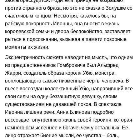
заблагорассудится. Родители принца не возражают
против странного брака, но это не сказка о Золушке со
счастливым концом. Несмотря, казалось бы, на
рабскую покорность Ивонны, она вносит в жизнь
королевской семьи и двора беспокойство, заставляет
рыться в подсознании, вызывая в памяти позорные
моменты их жизни.
Эксцентричность сюжета наводит на мысль, что одним
из предшественников Гомбровича был Альфред
Жарри, создатель образа короля Убю, монстра,
воплощающего самые низменные черты человека. В
пьесе воссоздан коллективный Убю, направивший все
свои силы на одну беззащитную девушку, своим
существованием не дававшей покоя. В спектакле
Ивонна лишена речи. Анна Блинова подробно
воссоздает внутреннюю жизнь своей героини, которая
намного осмысленнее и богаче, чем у остальных. Ее
лицо отражает биение мысли, ее чувства – боль,