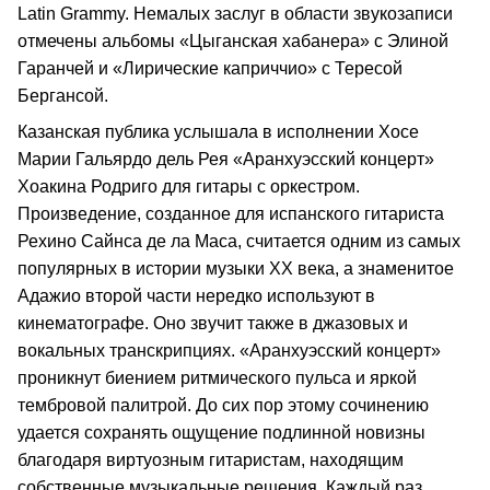
Latin Grammy. Немалых заслуг в области звукозаписи
отмечены альбомы «Цыганская хабанера» с Элиной
Гаранчей и «Лирические каприччио» с Тересой
Бергансой.
Казанская публика услышала в исполнении Хосе
Марии Гальярдо дель Рея «Аранхуэсский концерт»
Хоакина Родриго для гитары с оркестром.
Произведение, созданное для испанского гитариста
Рехино Сайнса де ла Маса, считается одним из самых
популярных в истории музыки XX века, а знаменитое
Адажио второй части нередко используют в
кинематографе. Оно звучит также в джазовых и
вокальных транскрипциях. «Аранхуэсский концерт»
проникнут биением ритмического пульса и яркой
тембровой палитрой. До сих пор этому сочинению
удается сохранять ощущение подлинной новизны
благодаря виртуозным гитаристам, находящим
собственные музыкальные решения. Каждый раз