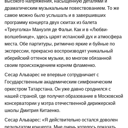
высокого напряжения, насыщенную деталями и
драматическим музыкальным повествованием. То же
самое можно было услышать и в завершивших
программу концерта двух сюитах из балета
«Треуголка» Мануэля де Фальи. Как и в «Любви-
волшебнице», здесь царят испанский дух и атмосфера
места. Обе партитуры, ритмично яркие и буйные по
экспрессии, прекрасно воспроизводят уникальный
иберийский оттенок музыки, во многом обязанной
своим происхождением корням фламенко.
Сесар Альварес не впервые сотрудничает с
Государственным академическим симфоническим
оркестром Татарстана. Он уже давно сроднился с
нашей страной, где получил образование в Московской
консерватории у мэтра отечественной дирижерской
школы Дмитрия Китаенко.
Сесар Альварес: «Я действительно остался доволен
результатом концерта. Мне очень хотелось показать