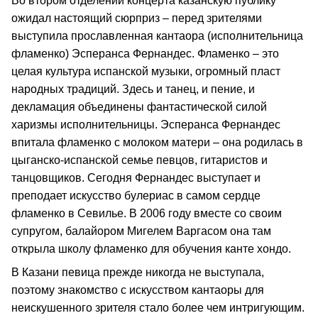
Во втором отделении концерта казанскую публику
ожидал настоящий сюрприз – перед зрителями
выступила прославленная кантаора (исполнительница
фламенко) Эсперанса Фернандес. Фламенко – это
целая культура испанской музыки, огромный пласт
народных традиций. Здесь и танец, и пение, и
декламация объединены фантастической силой
харизмы исполнительницы. Эсперанса Фернандес
впитала фламенко с молоком матери – она родилась в
цыганско-испанской семье певцов, гитаристов и
танцовщиков. Сегодня Фернандес выступает и
преподает искусство булериас в самом сердце
фламенко в Севилье. В 2006 году вместе со своим
супругом, балайором Мигелем Варгасом она там
открыла школу фламенко для обучения канте хондо.
В Казани певица прежде никогда не выступала,
поэтому знакомство с искусством кантаоры для
неискушенного зрителя стало более чем интригующим.