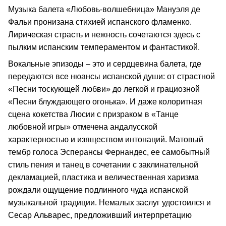
Музыка балета «Любовь-волшебница» Мануэля де
Фальи пронизана стихией испанского фламенко.
Лирическая страсть и нежность сочетаются здесь с
пылким испанским темпераментом и фантастикой.
Вокальные эпизоды – это и сердцевина балета, где
передаются все нюансы испанской души: от страстной
«Песни тоскующей любви» до легкой и грациозной
«Песни блуждающего огонька». И даже колоритная
сцена кокетства Люсии с призраком в «Танце
любовной игры» отмечена андалусской
характерностью и изяществом интонаций. Матовый
тембр голоса Эсперансы Фернандес, ее самобытный
стиль пения и танец в сочетании с заклинательной
декламацией, пластика и величественная харизма
рождали ощущение подлинного чуда испанской
музыкальной традиции. Немалых заслуг удостоился и
Сесар Альварес, предложивший интерпретацию