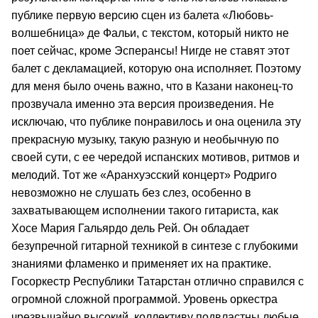
публике первую версию сцен из балета «Любовь-
волшебница» де Фальи, с текстом, который никто не
поет сейчас, кроме Эсперансы! Нигде не ставят этот
балет с декламацией, которую она исполняет. Поэтому
для меня было очень важно, что в Казани наконец-то
прозвучала именно эта версия произведения. Не
исключаю, что публике понравилось и она оценила эту
прекрасную музыку, такую разную и необычную по
своей сути, с ее чередой испанских мотивов, ритмов и
мелодий. Тот же «Аранхуэсский концерт» Родриго
невозможно не слушать без слез, особенно в
захватывающем исполнении такого гитариста, как
Хосе Мария Гальярдо дель Рей. Он обладает
безупречной гитарной техникой в синтезе с глубокими
знаниями фламенко и применяет их на практике.
Госоркестр Республики Татарстан отлично справился с
огромной сложной программой. Уровень оркестра
чрезвычайно высокий, коллективу подвластны любые