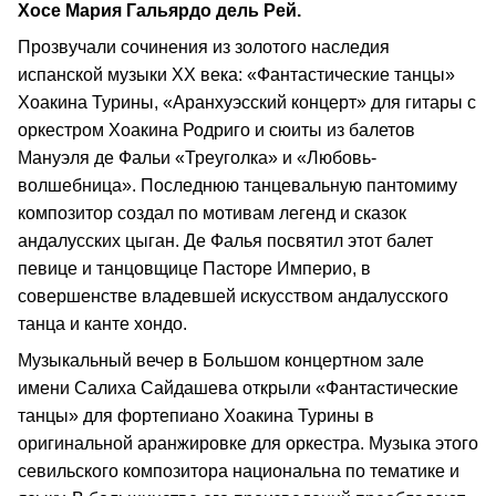
Хосе Мария Гальярдо дель Рей.
Прозвучали сочинения из золотого наследия
испанской музыки XX века: «Фантастические танцы»
Хоакина Турины, «Аранхуэсский концерт» для гитары с
оркестром Хоакина Родриго и сюиты из балетов
Мануэля де Фальи «Треуголка» и «Любовь-
волшебница». Последнюю танцевальную пантомиму
композитор создал по мотивам легенд и сказок
андалусских цыган. Де Фалья посвятил этот балет
певице и танцовщице Пасторе Империо, в
совершенстве владевшей искусством андалусского
танца и канте хондо.
Музыкальный вечер в Большом концертном зале
имени Салиха Сайдашева открыли «Фантастические
танцы» для фортепиано Хоакина Турины в
оригинальной аранжировке для оркестра. Музыка этого
севильского композитора национальна по тематике и