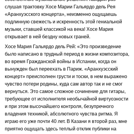
слушая трактовку Хосе Марии Гальярдо дель Рея
«Аранхуэсского концерта», неизменно ощущаешь
подлинную свежесть и искренность этой гениальной
музыки, ставшей классикой на века! Хосе Мария
открывает в ней бездну новых граней.
Хосе Мария Гальярдо дель Рей: «Это произведение
было написано в трудный период в жизни композитора,
во время Гражданской войны в Испании, когда он
вынужден был переехать в Париж. «Аранхуэсский
концерт» преисполнен грусти и тоски, в нем выражено
чувство потери родины, куда сам автор так и не смог
вернуться. Это самое сложное сочинение для гитары,
требующее от исполнителя необычайной виртуозности
и при этом высочайшего контроля, безупречного
владения техникой, абсолютного чувства ритма. Я
играю его уже почти 40 лет. В Казани я второй раз, мне
приятно ощущать здесь теплый отклик публики на