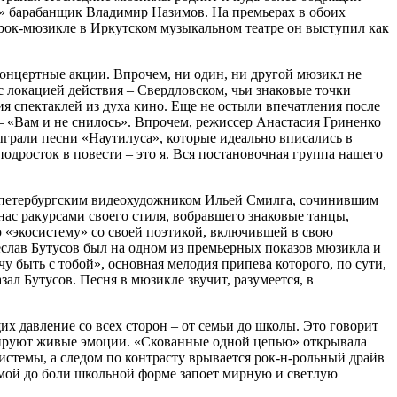
фа» барабанщик Владимир Назимов. На премьерах в обоих
рок-мюзикле в Иркутском музыкальном театре он выступил как
 концертные акции. Впрочем, ни один, ни другой мюзикл не
с локацией действия – Свердловском, чьи знаковые точки
я спектаклей из духа кино. Еще не остыли впечатления после
 «Вам и не снилось». Впрочем, режиссер Анастасия Гриненко
ыграли песни «Наутилуса», которые идеально вписались в
одросток в повести – это я. Вся постановочная группа нашего
с петербургским видеохудожником Ильей Смилга, сочинившим
ас ракурсами своего стиля, вобравшего знаковые танцы,
 «экосистему» со своей поэтикой, включившей в свою
еслав Бутусов был на одном из премьерных показов мюзикла и
у быть с тобой», основная мелодия припева которого, по сути,
зал Бутусов. Песня в мюзикле звучит, разумеется, в
 давление со всех сторон – от семьи до школы. Это говорит
льсируют живые эмоции. «Скованные одной цепью» открывала
системы, а следом по контрасту врывается рок-н-рольный драйв
омой до боли школьной форме запоет мирную и светлую