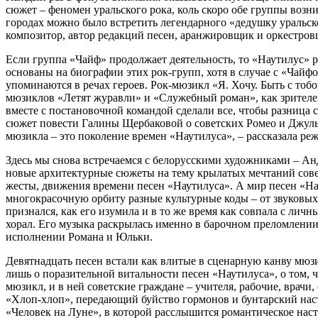
сюжет – феномен уральского рока, коль скоро обе группы возн
городах можно было встретить легендарного «дедушку уральск
композитор, автор редакций песен, аранжировщик и оркестров
Если группа «Чайф» продолжает деятельность, то «Наутилус» р
основаны на биографии этих рок-групп, хотя в случае с «Чайф
упоминаются в речах героев. Рок-мюзикл «Я. Хочу. Быть с тоб
мюзиклов «Летят журавли» и «Служебный роман», как зрителе
вместе с постановочной командой сделали все, чтобы разница 
сюжет повести Галины Щербаковой о советских Ромео и Джульет
мюзикла – это поколение времен «Наутилуса», – рассказала ре
Здесь мы снова встречаемся с белорусскими художниками – А
новые архитектурные сюжеты на тему крылатых мечтаний совет
жесты, движения времени песен «Наутилуса». А мир песен «На
многокрасочную орбиту разные культурные коды – от звуковых 
признался, как его изумила и в то же время как совпала с лич
хорал. Его музыка раскрылась именно в барочном преломлении: 
исполнении Романа и Юльки.
Девятнадцать песен встали как влитые в сценарную канву мюз
лишь о поразительной витальности песен «Наутилуса», о том,
мюзикл, и в ней советские граждане – учителя, рабочие, врач
«Хлоп-хлоп», передающий буйство гормонов и бунтарский нас
«Человек на Луне», в которой расслышится романтическое нас