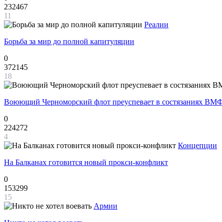
232467
11
Реалии
Борьба за мир до полной капитуляции
0
372145
18
Воюющий Черноморский флот преуспевает в состязаниях ВМФ
0
224272
4
Концепции
На Балканах готовится новый прокси-конфликт
0
153299
15
Армии