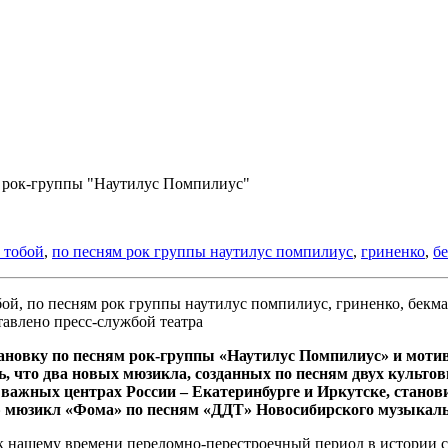
м рок-группы "Наутилус Помпилиус"
с тобой
,
по песням рок группы наутилус помпилиус
,
гриненко
,
б
авлено пресс-службой театра
тановку по песням рок-группы «Наутилус Помпилиус» и моти
ь, что два новых мюзикла, созданных по песням двух культо
важных центрах России – Екатеринбурге и Иркутске, станови
у» мюзикл «Фома» по песням «ДДТ» Новосибирского музыкаль
к нашему времени переломно-перестроечный период в истории 