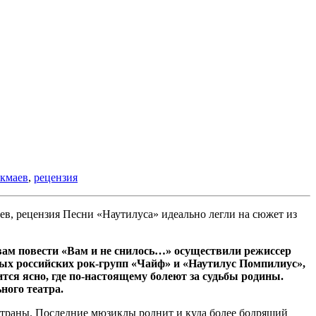
екмаев
,
рецензия
Песни «Наутилуса» идеально легли на сюжет из
вам повести «Вам и не снилось…» осуществили режиссер
вых российских рок-групп «Чайф» и «Наутилус Помпилиус»,
тся ясно, где по-настоящему болеют за судьбы родины.
ного театра.
страны. Последние мюзиклы роднит и куда более бодрящий