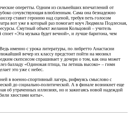
ические оперетты. Одним из сильнейших впечатлений от
 глубоко сочувствующая влюбленным. Сама она безнадежно
жиссер ставит героиню над сценой, требуя петь голосом
еатра вот уже в который раз помогает коуч Людмила Подлесная,
ресурсы. Смутный объект желания Кольцовой – учитель
 споет «Эта музыка будет вечной», и лучше баритона, чем
едь именно с урока литературы, по либретто Анастасии
 ближайший вечер их классу предстоит пойти на мюзикл
 едким скепсисом спрашивает у дочери о том, как она может
слез балладу «Одинокая птица, ты летишь высоко» – гимн
лает это уже с небес.
рней в военно-спортивный лагерь, рифмуясь смыслово с
ской до социально-политической. А в финале возникнет еще
иная об утраченных иллюзиях, но и зажигаясь новой надеждой
«били хвостами киты».