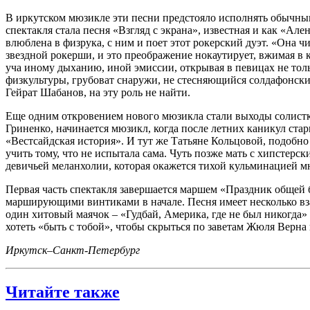
В иркутском мюзикле эти песни предстояло исполнять обычным
спектакля стала песня «Взгляд с экрана», известная и как «А
влюблена в физрука, с ним и поет этот рокерский дуэт. «Она ч
звездной рокерши, и это преображение нокаутирует, вжимая в 
уча иному дыханию, иной эмиссии, открывая в певицах не тол
физкультуры, грубоват снаружи, не стесняющийся солдафонских
Гейрат Шабанов, на эту роль не найти.
Еще одним откровением нового мюзикла стали выходы солистк
Гриненко, начинается мюзикл, когда после летних каникул ста
«Вестсайдская история». И тут же Татьяне Кольцовой, подобно 
учить тому, что не испытала сама. Чуть позже мать с хипстер
девичьей меланхолии, которая окажется тихой кульминацией мюз
Первая часть спектакля завершается маршем «Праздник общей 
марширующими винтиками в начале. Песня имеет несколько вз
один хитовый маячок – «Гудбай, Америка, где не был никогда» 
хотеть «быть с тобой», чтобы скрыться по заветам Жюля Верна
Иркутск–Санкт-Петербург
Читайте также