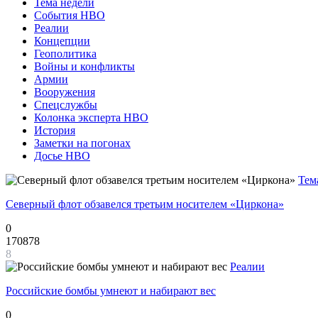
Тема недели
События НВО
Реалии
Концепции
Геополитика
Войны и конфликты
Армии
Вооружения
Спецслужбы
Колонка эксперта НВО
История
Заметки на погонах
Досье НВО
Тем
Северный флот обзавелся третьим носителем «Циркона»
0
170878
8
Реалии
Российские бомбы умнеют и набирают вес
0