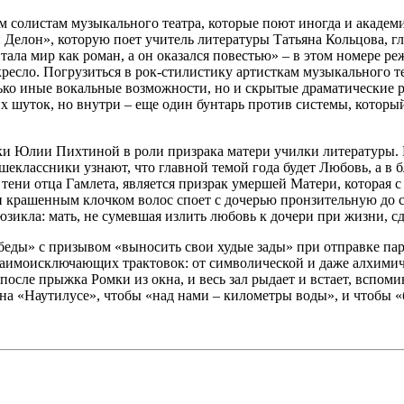
 солистам музыкального театра, которые поют иногда и академ
лен Делон», которую поет учитель литературы Татьяна Кольцова,
итала мир как роман, а он оказался повестью» – в этом номере ре
кресло. Погрузиться в рок-стилистику артисткам музыкального т
ько иные вокальные возможности, но и скрытые драматические 
 шуток, но внутри – еще один бунтарь против системы, который
и Юлии Пихтиной в роли призрака матери училки литературы. В
ршеклассники узнают, что главной темой года будет Любовь, а в
тени отца Гамлета, является призрак умершей Матери, которая с
ски крашенным клочком волос споет с дочерью пронзительную до 
икла: мать, не сумевшая излить любовь к дочери при жизни, сде
беды» с призывом «выносить свои худые зады» при отправке па
аимоисключающих трактовок: от символической и даже алхимиче
после прыжка Ромки из окна, и весь зал рыдает и встает, вспом
 на «Наутилусе», чтобы «над нами – километры воды», и чтобы 