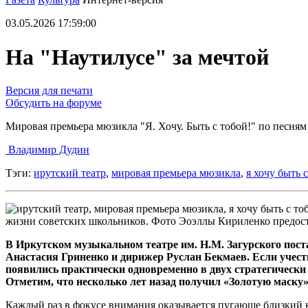
03.05.2026 17:59:00
На "Наутилусе" за мечтой
Версия для печати
Обсудить на форуме
Мировая премьера мюзикла "Я. Хочу. Быть с тобой!" по песня
Владимир Дудин
Тэги:
ирутский театр
,
мировая премьера мюзикла
,
я хочу быть 
жизни советских школьников. Фото Эоэллы Кириленко предост
В Иркутском музыкальном театре им. Н.М. Загурского пос
Анастасия Гриненко и дирижер Руслан Бекмаев. Если учест
появились практически одновременно в двух стратегически 
Отметим, что несколько лет назад получил «Золотую маск
Каждый раз в фокусе внимания оказывается пугающе близкий 