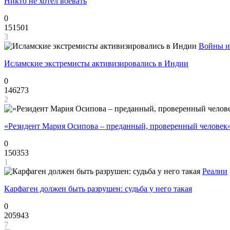
Никто не хотел воевать
0
151501
3
Войны и
Исламские экстремисты активизировались в Индии
0
146273
2
«Резидент Мария Осипова – преданный, проверенный человек
0
150353
1
Реалии
Карфаген должен быть разрушен: судьба у него такая
0
205943
7