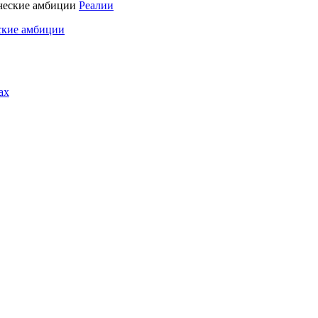
Реалии
ские амбиции
ах