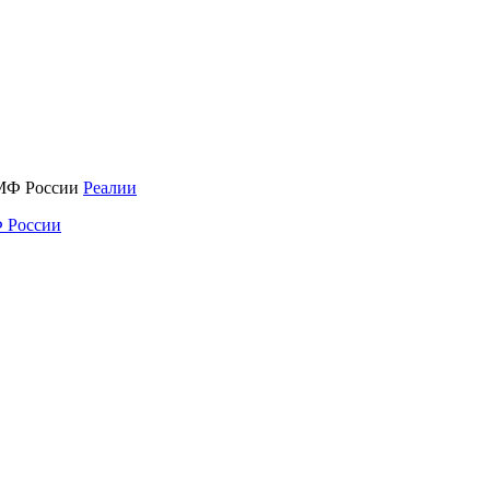
Реалии
 России