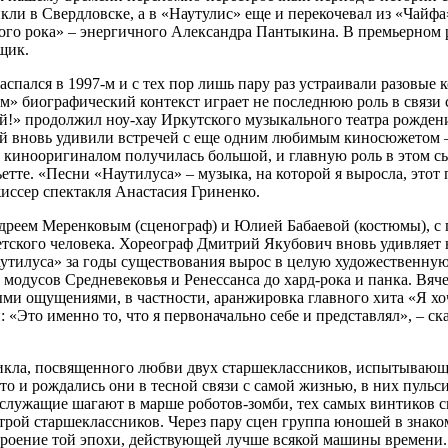
икли в Свердловске, а в «Наутулис» еще и перекочевал из «Чай
ого рока» – энергичного Александра Пантыкина. В премьерном 
щик.
аспался в 1997-м и с тех пор лишь пару раз устраивали разовые
ом» биографический контекст играет не последнюю роль в связи 
ой!» продолжил ноу-хау Иркутского музыкального театра рождени
й вновь удивили встречей с еще одним любимым киносюжетом –
с кинооригиналом получилась большой, и главную роль в этом с
те. «Песни «Наутилуса» – музыка, на которой я выросла, этот п
жиссер спектакля Анастасия Гриненко.
ндреем Меренковым (сценограф) и Юлией Бабаевой (костюмы), 
ского человека. Хореограф Дмитрий Якубович вновь удивляет н
утилуса» за годы существования вырос в целую художественную
модусов Средневековья и Ренессанса до хард-рока и панка. Вяч
ными ощущениями, в частности, аранжировка главного хита «Я хоч
«Это именно то, что я первоначально себе и представлял», – ска
икла, посвященного любви двух старшеклассников, испытывающих
 что и рождались они в тесной связи с самой жизнью, в них пу
и, служащие шагают в марше роботов-зомби, тех самых винтиков 
трой старшеклассников. Через пару сцен группа юношей в знак
троение той эпохи, действующей лучше всякой машины времени.