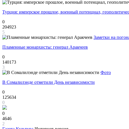
Турция: имперское прошлое, военный потенциал, геополитиче
0
204923
5
Заметки на погон
Пламенные монархисты: генерал Аракчеев
0
140173
3
Фото
В Сомалилэнде отметили День независимости
0
125634
0
0
4646
2
Газета
Культура
Интернет-версия