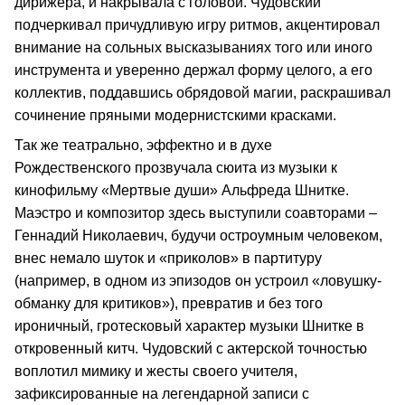
дирижера, и накрывала с головой. Чудовский
подчеркивал причудливую игру ритмов, акцентировал
внимание на сольных высказываниях того или иного
инструмента и уверенно держал форму целого, а его
коллектив, поддавшись обрядовой магии, раскрашивал
сочинение пряными модернистскими красками.
Так же театрально, эффектно и в духе
Рождественского прозвучала сюита из музыки к
кинофильму «Мертвые души» Альфреда Шнитке.
Маэстро и композитор здесь выступили соавторами –
Геннадий Николаевич, будучи остроумным человеком,
внес немало шуток и «приколов» в партитуру
(например, в одном из эпизодов он устроил «ловушку-
обманку для критиков»), превратив и без того
ироничный, гротесковый характер музыки Шнитке в
откровенный китч. Чудовский с актерской точностью
воплотил мимику и жесты своего учителя,
зафиксированные на легендарной записи с