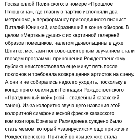
Госкапеллой Полянского; в номере «Прошлое
Плюшкина», где главную партию исполняли два
метронома, к перформансу присоединился пианист
Виталий Юницкий, изобразивший в конце обморок. В
целом «Мертвые души» с их картинной галереей
образов помещиков, налетом дьявольщины в духе
Шнитке, местами попсово-шлягерным звучанием стали
гвоздем программы-приношения Рождественскому –
публика неистовствовала еще минут пять после
поклонов и требовала возвращения артистов на сцену.
А они и не собирались надолго уходить, поскольку в
конце приготовили для Геннадия Рождественского
«Праздничный кюй» (кюй – свадебный казахский
танец). Из-за колоритно звучащего названия этой
колоритной симфонической фреске казахского
композитора Еркегали Рахмадиева суждено было
стать мемом, который «завирусился» еще при жизни
Рождественского. Притчей во языцех уже стала