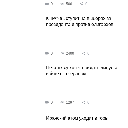
0
506
0
КПРФ выступит на выборах за
президента и против олигархов
0
2488
0
Нетаньяху хочет придать импульс
войне с Тегераном
0
1297
0
Иранский атом уходит в горы