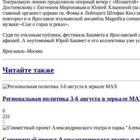
Театральную линию продолжили оперный вечер с «Иолантой» Ч
Достоевскому с Евгением Мироновым и Юлией Хлыниной (за пу
главный органист церкви св. Фомы в Лейпциге Штефан Киссли
повторил и в Ярославле итальянский ансамбль Magnifica comu
музыки «Сон о горах и реках».
Судя по откликам публики, фестиваль Башмета в Ярославской о
афишей. А неутомимый Юрий Башмет и его коллективы уже уст
Ярославль–Москва
Читайте также
Региональная политика 3-6 августа в зеркале M
0
231
0
Совместный проект Александринского театра и п