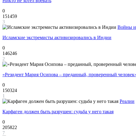
Никто не хотел воевать
0
151459
3
Войны и
Исламские экстремисты активизировались в Индии
0
146246
2
«Резидент Мария Осипова – преданный, проверенный человек
0
150324
1
Реалии
Карфаген должен быть разрушен: судьба у него такая
0
205822
7