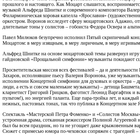
прошлого и настоящего. Как Моцарт слышится, воспринимается
музыкой Альфреда Шнитке и современного композитора Валер
Филармоническая хоровая капелла «Ярославия» (художественны
оркестром. Воронов исследует сферу моцартовских Адажио, отк
длительные тоны у солистов – гобоиста Федора Освера и альти
Павел Милюков безупречно исполнил Пятый скрипичный концерт 
Моцартом: в меру изящным, в меру лиричным, в меру игривым
Альфред Шнитке на основе моцартовской темы развернул игру в
гайдновской «Прощальной симфонии» музыканты покидают сцен
Просветительская миссия всех фестивалей – да и деятельности
Захаров, исполнявшие пьесу Валерия Воронова, уже музыканты 
исполнении Концертной симфонии для духовых и оркестра – д
люди, а есть и совсем маленькие музыканты) – детища Башмета
кларнетист Григорий Грицков, фаготист Леонид Варгафтик и в
пультом!), но энергией таланта. Еще пара-тройка лет, и кажд
нежных, пастозных тонах, так что публика в Концертном зале
Спектакль «Мастерской Петра Фоменко» и «Солистов Москвы» «
устроенная драма, сотканная режиссером Полиной Агуреевой на 
был бы всем праздник, но та не угощает даже крыжовенным вар
Сюжет с примесью юмора по-чеховски сопряжен с трагедией –