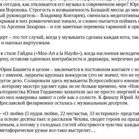
 сегодня, как откликается его музыка в современном мире? Юр
ия Воронова. Строгость и возвышенность Большой мессы до ми
й руководитель – Владимир Контарев), сменилась медитативным
рывая в них романтическое начало, и словно пытается поймать п
ста Арсения Захарова – и еле заметные перемены гармоний в орк
– это тот случай, когда у музыканта сделана каждая нота, так
 и напоказ виртуозным.
 стиле Гайдна («Moz-Art a la Haydn»), когда наслоения мелодич
у, оставляя одиноких контрабасиста и дирижера, энергично ра
 Юрия Башмета в целом – заключается в постоянном контакте с 
с именем, лауреаты крупных конкурсов (это не значит, что не н
ругое дело. Солировали здесь музыканты Всероссийского юноше
, которому маэстро уделяет едва ли не больше времени, чем «Н
алторнистка Юлия Гордиенко захватили зал не просто энергией 
ый из них наверняка заявит о себе как о солисте. К финалу Юр
 Ярославской филармонии осталась с музыкальным десертом.
О любви (5 пудов любви, 22 несчастья, 33 истерики)» предста
основе десятка пьес и рассказов Чехова, сводит героев на праз
еньем, а потому у голодных гостей обостряются чувства: кажды
 метафорическое ружье все-таки выстрелит…