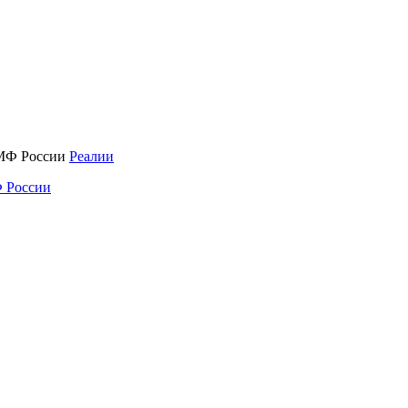
Реалии
 России