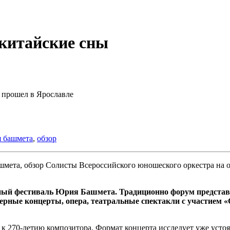
 китайские сны
прошел в Ярославле
 башмета
,
обзор
Солисты Всероссийского юношеского оркестра на 
й фестиваль Юрия Башмета. Традиционно форум представил 
мерные концерты, опера, театральные спектакли с участие
– к 270-летию композитора. Формат концерта исследует уже уст