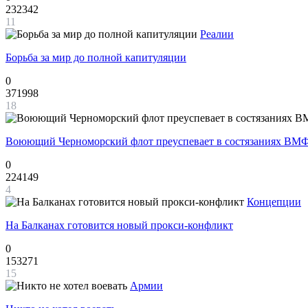
232342
11
Реалии
Борьба за мир до полной капитуляции
0
371998
18
Воюющий Черноморский флот преуспевает в состязаниях ВМФ
0
224149
4
Концепции
На Балканах готовится новый прокси-конфликт
0
153271
15
Армии