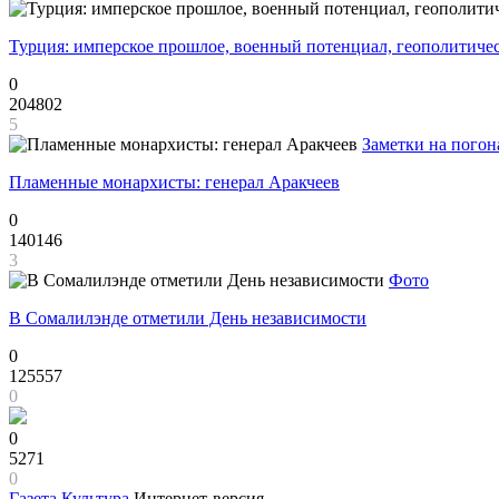
Турция: имперское прошлое, военный потенциал, геополитиче
0
204802
5
Заметки на погон
Пламенные монархисты: генерал Аракчеев
0
140146
3
Фото
В Сомалилэнде отметили День независимости
0
125557
0
0
5271
0
Газета
Культура
Интернет-версия