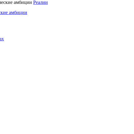
Реалии
ские амбиции
ах