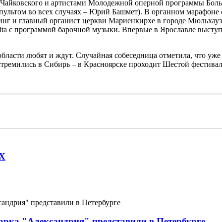
айковского и артистами Молодежной оперной программы Большо
льтом во всех случаях – Юрий Башмет). В органном марафоне с
нг и главный органист церкви Мариенкирхе в городе Мюльхауз
nita с программой барочной музыки. Впервые в Ярославле высту
бласти любят и ждут. Случайная собеседница отметила, что уже 
ремились в Сибирь – в Красноярске проходит Шестой фестивал
AX
арка "Александрия" представили в Петербурге