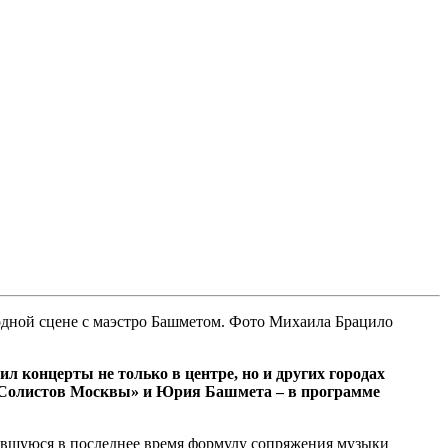
одной сцене с маэстро Башметом. Фото Михаила Брацило
концерты не только в центре, но и других городах
м «Солистов Москвы» и Юрия Башмета – в программе
оявшуюся в последнее время формулу сопряжения музыки