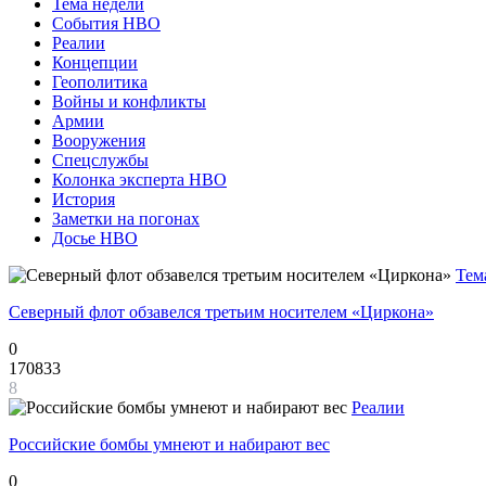
Тема недели
События НВО
Реалии
Концепции
Геополитика
Войны и конфликты
Армии
Вооружения
Спецслужбы
Колонка эксперта НВО
История
Заметки на погонах
Досье НВО
Тем
Северный флот обзавелся третьим носителем «Циркона»
0
170833
8
Реалии
Российские бомбы умнеют и набирают вес
0