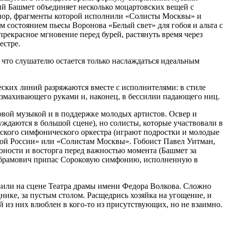
ий Башмет объединяет несколько моцартовских вещей с
нор, фрагменты которой исполнили «Солисты Москвы» и
 состоянием пьесы Воронова «Белый свет» для гобоя и альта с
рекрасное мгновение перед бурей, растянуть время через
естре.
 что слушателю остается только наслаждаться идеальным
еских линий разряжаются вместе с исполнителями: в стиле
змахивающего руками и, наконец, в бессилии падающего ниц.
новой музыкой и в поддержке молодых артистов. Освер и
уждаются в большой сцене), но солисты, которые участвовали в
ского симфонического оркестра (играют подростки и молодые
овой России» или «Солистам Москвы». Гобоист Павел Уитман,
юности и восторга перед важностью момента (Башмет за
ий Абрамович припас Сороковую симфонию, исполненную в
вили на сцене Театра драмы имени Федора Волкова. Сложно
днике, за пустым столом. Расщедрись хозяйка на угощение, и
й из них влюблен в кого-то из присутствующих, но не взаимно.