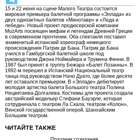
15 и 22 июня на сцене Малого Театра состоится
мировая премьера балетной программы «Эллада» из
двух одноактных балетов «Минотавр» и «Леда и
лебеди». Новый проект продюсерской компании
MuzArts посвящен мифам и легендам Древней Греции
в современном прочтении. Оба спектакля поставил
знаменитый испанский хореограф немецкого
происхождения Патрик де Бана. Патрик де Бана
учился в Гамбургской балетной школе под
руководством Джона Ноймайера и Трумена Финни. В
1987 был принят в труппу Бежара «Балет Лозанны». В
1992-м перешел в Испанский Национальный театр
танца под руководством Начо Дуато, где более десяти
лет оставался премьером. В «Элладе» дебютирует
молодая артистка балета Большого театра Полина
Нецветаева-Долгалева. Костюмы для проекта создала
австрийский модельер Стефани Бауэрле, которая
сотрудничала с театром Ла Скала, театром «Колон»,
Венской государственной оперой, Шанхайским
Большим театром.
ЧИТАЙТЕ ТАКЖЕ
Праздник созидания