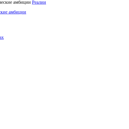
Реалии
ские амбиции
ах