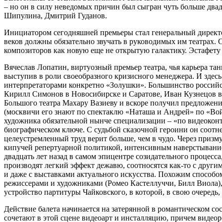
– но он в силу неведомых причин был сыгран чуть больше двадц
Шипулина, Дмитрий Гуданов.
Инициатором сегодняшней премьеры стал генеральный директо
веков должны обязательно звучать в руководимых им театрах. С
композиторов как новую еще не открытую галактику. Эстафету
Вячеслав Лопатин, виртуозный премьер театра, чья карьера тан
выступив в роли своеобразного кризисного менеджера. И здесь
интерпретаторами конкретно «Золушки». Большинство российс
Кирилл Симонов в Новосибирске и Саратове, Иван Кузнецов в 
Большого театра Махару Вазиеву и вскоре получил предложение
(москвичи его знают по спектаклю «Наташа и Андрей» по «Во
художника обязательной нынче специализации – «по видеокон
биографическом ключе. С судьбой сказочной героини он соотнес
целеустремленный труд верит больше, чем в чудо. Через приз
кипучей репертуарной политикой, интенсивным наверстыванием
двадцать лет назад в самом эпицентре созидательного процесс
производят легкий эффект дежавю, соотносятся как-то с други
и даже с выставками актуального искусства. Похожим спосо
режиссерами и художниками (Ромео Кастеллуччи, Билл Виола)
устройство партитуры Чайковского, в которой, в свою очеред
Действие балета начинается на затерянной в романтическом со
сочетают в этой сцене видеоарт и инсталляцию, причем видео