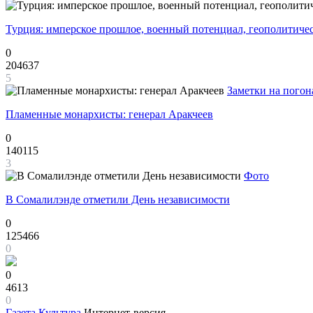
Турция: имперское прошлое, военный потенциал, геополитиче
0
204637
5
Заметки на погон
Пламенные монархисты: генерал Аракчеев
0
140115
3
Фото
В Сомалилэнде отметили День независимости
0
125466
0
0
4613
0
Газета
Культура
Интернет-версия