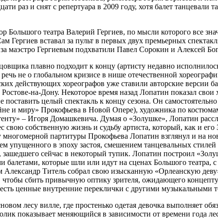
ати раз и снят с репертуара в 2009 году, хотя балет танцевали 
р Большого театра Валерий Гергиев, по мысли которого все з
ам Гергиев вставал за пульт в первых двух премьерных спектакл
 за маэстро Гергиевым подхватили Павел Сорокин и Алексей Бог
цовщика плавно подходит к концу (артисту недавно исполнилось 
 речь не о глобальном кризисе в нише отечественной хореографи
ких действующих хореографов уже ставили авторские версии б
Ростове-на-Дону. Некоторое время назад Лопатин показал свои 
 поставить целый спектакль к концу сезона. Он самостоятельно
йне и миру» Прокофьева в Новой Опере), художника по костюма
тенту» – Игоря Домашкевича. Думая о «Золушке», Лопатин расс
 свою собственную жизнь и судьбу артиста, который, как и его З
му многомерной партитуры Прокофьева Лопатин взглянул и на н
 упущенного в эпоху застоя, смешением танцевальных стилей и
а, зашедшего сейчас в некоторый тупик. Лопатин построил «Зол
ми балетами, которые шли или идут на сценах Большого театра,
бом Александр Титель собрал свою изысканную «Орлеанскую де
, чтобы сбить привычную оптику зрителя, ожидающего концепту
ь, есть ценные внутренние переклички с другими музыкальными т
сновом лесу вилле, где простенько одетая девочка выполняет об
ролик показывает меняющийся в зависимости от времени года ле