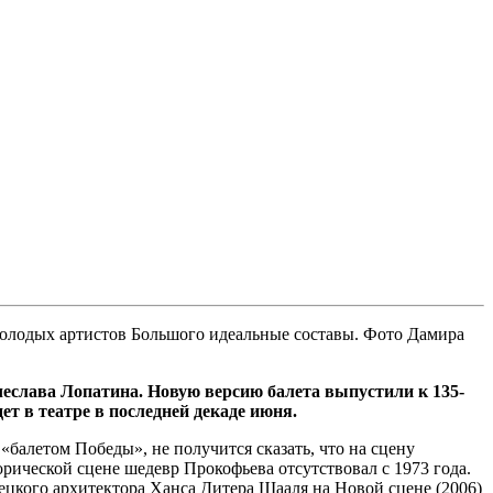
молодых артистов Большого идеальные составы. Фото Дамира
еслава Лопатина. Новую версию балета выпустили к 135-
т в театре в последней декаде июня.
«балетом Победы», не получится сказать, что на сцену
орической сцене шедевр Прокофьева отсутствовал с 1973 года.
цкого архитектора Ханса Дитера Шааля на Новой сцене (2006)