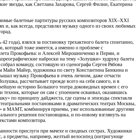
такие звезды, как Светлана Захарова, Сергей Филин, Екатерина
начимые балетные партитуры русских композиторов XIX–XXI
ях и, как всегда, представлял музыку одного из своих любимых
орад.
42 года), взялся за постановку трехактного балета спонтанно,
и, который тоже имеется, а именно о проблеме с
алета Прокофьева: и Алексей Мирошниченко в Перми, и
хореографические наброски на тему «Золушки» худруку балета
 собрал команду, состоящую из сценографа Сергея Рябова
м Майи Майер, художника по свету Константина Бинкина и
лышал музыку Прокофьева в очень личном, даже отчасти
олушка, рассчитывает прежде всего на себя самого, и в
овейшую историю Большого театра доковидных времен с его
 техник, которые он сам с упоением осваивал, оказавшись
ушку» по принципу дайджеста, где сцены и эпизоды спектакля
 с театральными постановками в драматических театрах Москвы,
ву» в МАМТ, комбинируя приемы, уже использованные другими
ального решения постановщика, и по-новому взглянуть на
екстами композитора.
язанности прислуги при мачехе и сводных сестрах. Художники
с, а предметы, например, желтый велосипед (интригующе