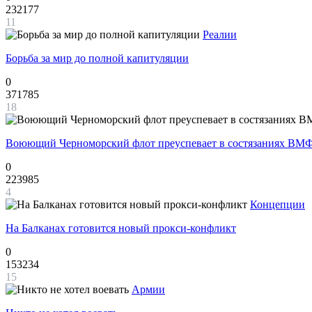
232177
11
Реалии
Борьба за мир до полной капитуляции
0
371785
18
Воюющий Черноморский флот преуспевает в состязаниях ВМФ
0
223985
4
Концепции
На Балканах готовится новый прокси-конфликт
0
153234
15
Армии