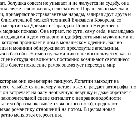
т. Золушка совсем не унывает и не жалуется на судьбу, она
 она свяжет свою жизнь, если захочет. Параллельно мачеха и
и, примеряют экстравагантные наряды, задирая друг друга и
блистательной мелкой техникой Елизавета Кокорева, со
атые артистки Дэйманте Таранда и Полина Нецветаева-
модных показах. Она играет, по сути, саму себя, наслаждаясь
 приходящими в дом гендерно индифферентными мужчинами из
 которая проникает в дом в монашеском одеянии. Бал во
дницы и модники обнаруживают пресловутые апельсины.
 в бассейн. Этими спусками никто не воспользуется, как и
а сцене откуда ни возьмись постоянно возникают светящиеся
И в балете появление рамок знаменует переход в мир
, которые они ежевечерне танцуют, Лопатин выходит на
е, улыбается на камеру, летает в жете, раздает автографы, но
ия он встречает на балу необычную девушку и даже обретает с
а в заключительной сцене сигналит о неправдоподобности
таким образом оказывается женского пола), предстают
ывая романтику отношений на потом. В целом новая
звратно меняются стереотипы.