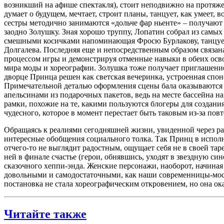
возникший на афише спектакля), стоит неподвижно на протяжен
думает о будущем, мечтает, строит планы, танцует, как умеет, 
сестры методично занимаются «дольче фар ньенте» – получают 
заодно Золушку. Зная хорошо труппу, Лопатин собрал из самы
смешными косичками напоминающая Фросю Бурлакову, танцует З
Долгалева. Последняя еще и непосредственным образом связана
процессом игры и демонстрируя отменные навыки в обеих ос
мира моды и хореографии. Золушка тоже получает приглашение 
дворце Принца решен как светская вечеринка, устроенная сп
Примечательной деталью оформления сцены бала оказываются с
апельсинами из подарочных пакетов, ведь на месте бассейна на
рамки, похожие на те, какими пользуются блогеры для создани
чудесного, которое в момент перестает быть таковым из-за пов
Обращаясь к реалиями сегодняшней жизни, увиденной через раб
интересные обобщения социального толка. Так Принц в исполнен
отчего-то не выглядит радостным, ощущает себя не в своей тар
ней в финале счастье (герои, обнявшись, уходят в звездную син
сказочного хеппи-энда. Женские персонажи, наоборот, начиная
довольными и самодостаточными, как наши современницы-моск
постановка не стала хореографическим откровением, но она ок
Читайте также