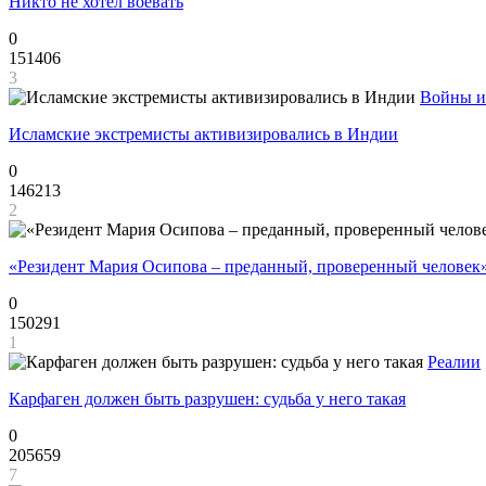
Никто не хотел воевать
0
151406
3
Войны и
Исламские экстремисты активизировались в Индии
0
146213
2
«Резидент Мария Осипова – преданный, проверенный человек
0
150291
1
Реалии
Карфаген должен быть разрушен: судьба у него такая
0
205659
7