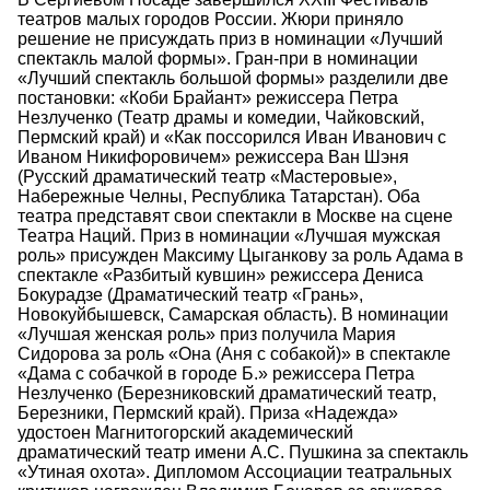
театров малых городов России. Жюри приняло
решение не присуждать приз в номинации «Лучший
спектакль малой формы». Гран-при в номинации
«Лучший спектакль большой формы» разделили две
постановки: «Коби Брайант» режиссера Петра
Незлученко (Театр драмы и комедии, Чайковский,
Пермский край) и «Как поссорился Иван Иванович с
Иваном Никифоровичем» режиссера Ван Шэня
(Русский драматический театр «Мастеровые»,
Набережные Челны, Республика Татарстан). Оба
театра представят свои спектакли в Москве на сцене
Театра Наций. Приз в номинации «Лучшая мужская
роль» присужден Максиму Цыганкову за роль Адама в
спектакле «Разбитый кувшин» режиссера Дениса
Бокурадзе (Драматический театр «Грань»,
Новокуйбышевск, Самарская область). В номинации
«Лучшая женская роль» приз получила Мария
Сидорова за роль «Она (Аня с собакой)» в спектакле
«Дама с собачкой в городе Б.» режиссера Петра
Незлученко (Березниковский драматический театр,
Березники, Пермский край). Приза «Надежда»
удостоен Магнитогорский академический
драматический театр имени А.С. Пушкина за спектакль
«Утиная охота». Дипломом Ассоциации театральных