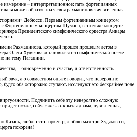
угое измерение – интерпретационное: пять фортепианных
иваля может образоваться своя рахманиновская вселенная.
Ноктюрнами» Дебюсси, Первым фортепианным концертом
 с Фортепианным концертом Шумана, в этом же концерте
дирижера Президентского симфонического оркестра Анкары
ченко.
 имени Рахманинова, который прошел прошлым летом в
жера Олега Худякова остановился на симфонической поэме
ию на тему Паганини.
ества, – одновременно и счастье, и ответственность.
ый звук, а о совместном опыте говорит, что невероятно
, будто оба осторожно ступают, исследуют это бескрайнее поле
 виртуозности. Подчинить себе эту невероятно сложную
» придет позже, сейчас же – открытая драма, чувственная,
лю Казань, люблю этот оркестр, люблю маэстро Худякова и,
нцерта покорена!