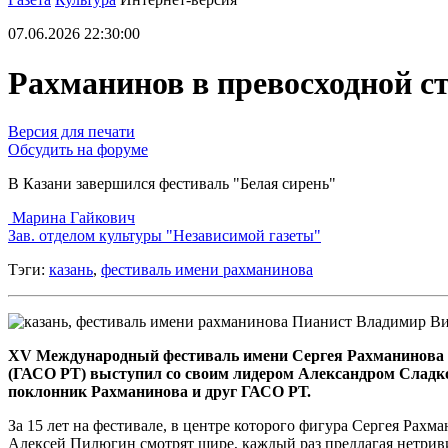
07.06.2026 22:30:00
Рахманинов в превосходной с
Версия для печати
Обсудить на форуме
В Казани завершился фестиваль "Белая сирень"
Марина Гайкович
Зав. отделом культуры "Независимой газеты"
Тэги:
казань
,
фестиваль имени рахманинова
Пианист Владимир Виш
XV Международный фестиваль имени Сергея Рахманинова «
(ГАСО РТ) выступил со своим лидером Александром Сладк
поклонник Рахманинова и друг ГАСО РТ.
За 15 лет на фестивале, в центре которого фигура Сергея Рах
Алексей Пилюгин смотрят шире, каждый раз предлагая нетрив