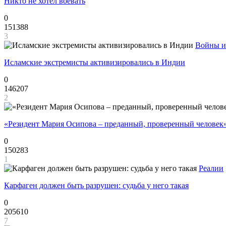
Никто не хотел воевать
0
151388
3
Войны и
Исламские экстремисты активизировались в Индии
0
146207
2
«Резидент Мария Осипова – преданный, проверенный человек
0
150283
1
Реалии
Карфаген должен быть разрушен: судьба у него такая
0
205610
7