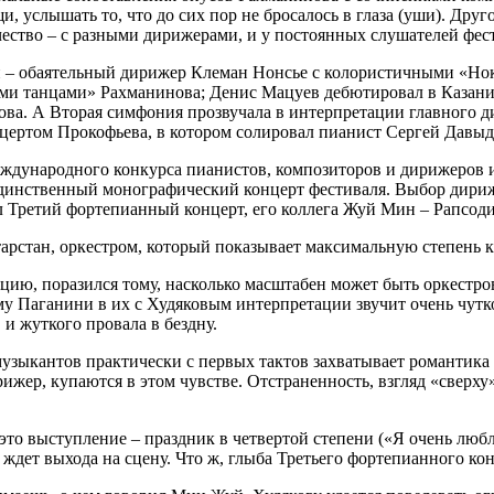
и, услышать то, что до сих пор не бросалось в глаза (уши). Др
ество – с разными дирижерами, и у постоянных слушателей фест
ки – обаятельный дирижер Клеман Нонсье с колористичными «
ми танцами» Рахманинова; Денис Мацуев дебютировал в Казани
ва. А Вторая симфония прозвучала в интерпретации главного 
ертом Прокофьева, в котором солировал пианист Сергей Давыд
еждународного конкурса пианистов, композиторов и дирижеров
 единственный монографический концерт фестиваля. Выбор дири
 Третий фортепианный концерт, его коллега Жуй Мин – Рапсод
рстан, оркестром, который показывает максимальную степень кач
ию, поразился тому, насколько масштабен может быть оркестров
му Паганини в их с Худяковым интерпретации звучит очень чутко
и жуткого провала в бездну.
музыкантов практически с первых тактов захватывает романтика
рижер, купаются в этом чувстве. Отстраненность, взгляд «сверху
это выступление – праздник в четвертой степени («Я очень люб
 ждет выхода на сцену. Что ж, глыба Третьего фортепианного ко