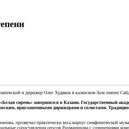
тепени
невский и дирижер Олег Худяков в казанском Зале имени Сайд
Белая сирень» завершился в Казани. Государственный акад
овским, приглашенными дирижерами и солистами. Традицион
манинова, прозвучал практически весь корпус симфонической му
иальные сопоставления опусов Рахманинова с сочинениями ком