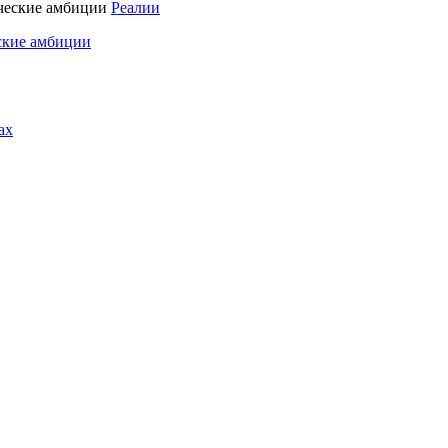
Реалии
ские амбиции
ах