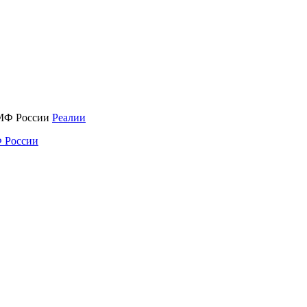
Реалии
 России