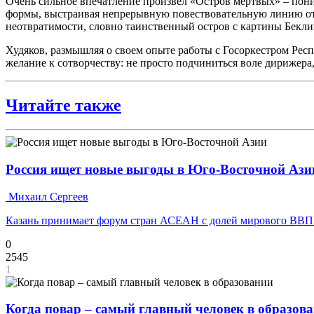
Очень сильное впечатление произвел «Остров мертвых» – пони
формы, выстраивая непрерывную повествовательную линию от п
неотвратимости, словно таинственный остров с картины Бекли
Худяков, размышляя о своем опыте работы с Госоркестром Респ
желание к сотворчеству: не просто подчиниться воле дирижера
Читайте также
Россия ищет новые выгоды в Юго-Восточной Ази
Михаил Сергеев
Казань принимает форум стран АСЕАН с долей мирового ВВП
0
2545
1
Когда повар – самый главный человек в образов