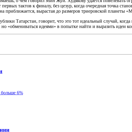
маешь, о чем говорил Мин Жуй. Худякову удается повелевать ог
ервых тактов к финалу, без цезур, когда очередная точка стан
на приближается, вырастая до размеров триеровской планеты «М
ублики Татарстан, говорит, что это тот идеальный случай, когд
, но «обмениваться идеями» в попытке найти и выразить идеи к
и
 больше 6%
ании