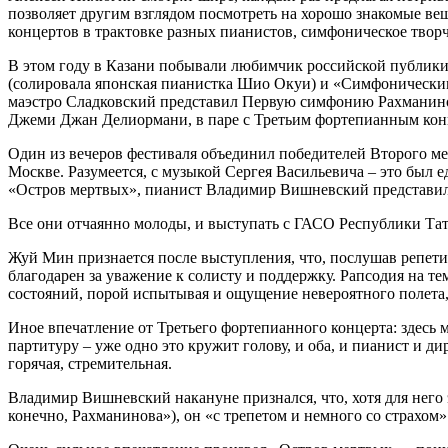
позволяет другим взглядом посмотреть на хорошо знакомые вещ
концертов в трактовке разных пианистов, симфоническое творч
В этом году в Казани побывали любимчик российской публи
(солировала японская пианистка Шио Окуи) и «Симфонически
маэстро Сладковский представил Первую симфонию Рахманино
Джеми Джан Делиормани, в паре с Третьим фортепианным конц
Один из вечеров фестиваля объединил победителей Второго м
Москве. Разумеется, с музыкой Сергея Васильевича – это был
«Остров мертвых», пианист Владимир Вишневский представил
Все они отчаянно молоды, и выступать с ГАСО Республики Тата
Жуй Мин признается после выступления, что, послушав репетиц
благодарен за уважение к солисту и поддержку. Рапсодия на те
состояний, порой испытывая и ощущение невероятного полета, 
Иное впечатление от Третьего фортепианного концерта: здесь 
партитуру – уже одно это кружит голову, и оба, и пианист и ди
горячая, стремительная.
Владимир Вишневский накануне признался, что, хотя для него 
конечно, Рахманинова»), он «с трепетом и немного со страхом»