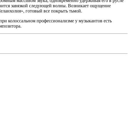
ромным массивом звука, одновременно удерживая его в русле
овится завязкой следующей волны. Возникает ощущение
еланхолия», готовый все покрыть тьмой.
а при колоссальном профессионализме у музыкантов есть
омпозитора.