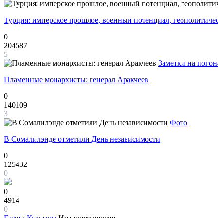
Турция: имперское прошлое, военный потенциал, геополитиче
0
204587
5
Заметки на погон
Пламенные монархисты: генерал Аракчеев
0
140109
3
Фото
В Сомалилэнде отметили День независимости
0
125432
0
0
4914
0
Газета
Культура
Интернет-версия