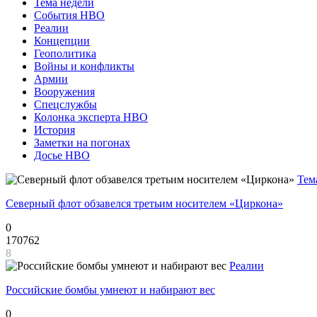
Тема недели
События НВО
Реалии
Концепции
Геополитика
Войны и конфликты
Армии
Вооружения
Спецслужбы
Колонка эксперта НВО
История
Заметки на погонах
Досье НВО
Тем
Северный флот обзавелся третьим носителем «Циркона»
0
170762
8
Реалии
Российские бомбы умнеют и набирают вес
0