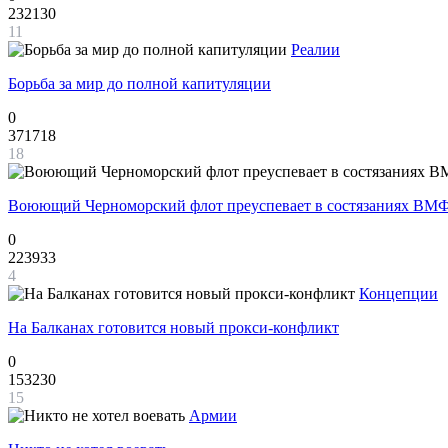
232130
11
Реалии
Борьба за мир до полной капитуляции
0
371718
18
Воюющий Черноморский флот преуспевает в состязаниях ВМФ
0
223933
4
Концепции
На Балканах готовится новый прокси-конфликт
0
153230
15
Армии