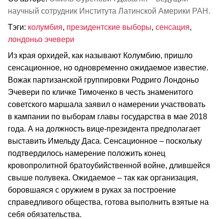
научный сотрудник Института Латинской Америки РАН.
Тэги:
колумбия
,
президентские выборы
,
сенсация
,
лондоньо эчевери
Из края орхидей, как называют Колумбию, пришло
сенсационное, но одновременно ожидаемое известие.
Вожак партизанской группировки Родриго Лондоньо
Эчевери по кличке Тимоченко в честь знаменитого
советского маршала заявил о намерении участвовать
в кампании по выборам главы государства в мае 2018
года. А на должность вице-президента предполагает
выставить Имельду Даса. Сенсационное – поскольку
подтвердилось намерение положить конец
кровопролитной братоубийственной войне, длившейся
свыше полувека. Ожидаемое – так как организация,
боровшаяся с оружием в руках за построение
справедливого общества, готова выполнить взятые на
себя обязательства.