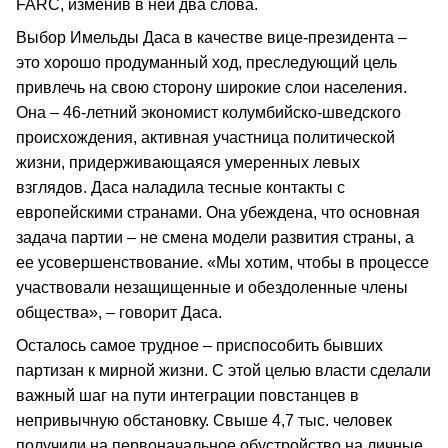
FARC, изменив в ней два слова.
Выбор Имельды Даса в качестве вице-президента –
это хорошо продуманный ход, преследующий цель
привлечь на свою сторону широкие слои населения.
Она – 46-летний экономист колумбийско-шведского
происхождения, активная участница политической
жизни, придерживающаяся умеренных левых
взглядов. Даса наладила тесные контакты с
европейскими странами. Она убеждена, что основная
задача партии – не смена модели развития страны, а
ее усовершенствование. «Мы хотим, чтобы в процессе
участвовали незащищенные и обездоленные члены
общества», – говорит Даса.
Осталось самое трудное – приспособить бывших
партизан к мирной жизни. С этой целью власти сделали
важный шаг на пути интеграции повстанцев в
непривычную обстановку. Свыше 4,7 тыс. человек
получили на первоначальное обустройство на личные