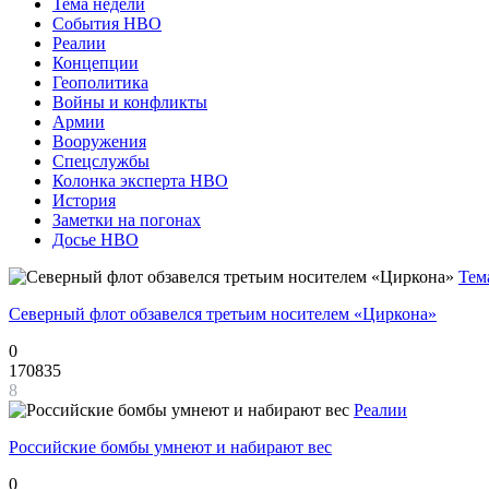
Тема недели
События НВО
Реалии
Концепции
Геополитика
Войны и конфликты
Армии
Вооружения
Спецслужбы
Колонка эксперта НВО
История
Заметки на погонах
Досье НВО
Тем
Северный флот обзавелся третьим носителем «Циркона»
0
170835
8
Реалии
Российские бомбы умнеют и набирают вес
0