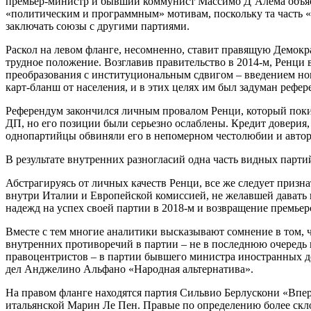
премьер-министр и бывший коммунист Массимо Д’Алема объяс
«политическим и программным» мотивам, поскольку та часть «и
заключать союзы с другими партиями.
Раскол на левом фланге, несомненно, ставит правящую Демок
трудное положение. Возглавив правительство в 2014-м, Ренци
преобразования с институциональным сдвигом – введением но
карт-бланш от населения, и в этих целях им был задуман реф
Референдум закончился личным провалом Ренци, который покин
ДП, но его позиции были серьезно ослаблены. Кредит доверия,
однопартийцы обвиняли его в непомерном честолюбии и авто
В результате внутренних разногласий одна часть видных парт
Абстрагируясь от личных качеств Ренци, все же следует приз
внутри Италии и Европейской комиссией, не желавшей давать
надежд на успех своей партии в 2018-м и возвращение премьерс
Вместе с тем многие аналитики высказывают сомнение в том, ч
внутренних противоречий в партии – не в последнюю очередь 
правоцентристов – в партии бывшего министра иностранных д
дел Анджелино Альфано «Народная альтернатива».
На правом фланге находятся партия Сильвио Берлускони «Впе
итальянской Марин Ле Пен. Правые по определению более скло