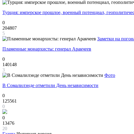
Турция: имперское прошлое, военный потенциал, геополитиче
0
204807
5
Заметки на погон
Пламенные монархисты: генерал Аракчеев
0
140148
3
Фото
В Сомалилэнде отметили День независимости
0
125561
0
0
13476
20
Газета
Интернет-версия