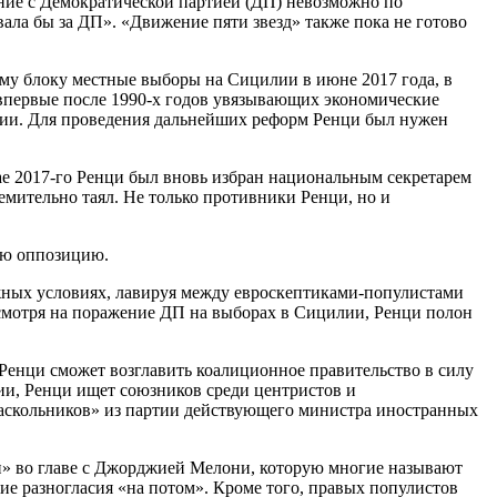
ние с Демократической партией (ДП) невозможно по
ала бы за ДП». «Движение пяти звезд» также пока не готово
му блоку местные выборы на Сицилии в июне 2017 года, в
 впервые после 1990-х годов увязывающих экономические
ции. Для проведения дальнейших реформ Ренци был нужен
ае 2017-го Ренци был вновь избран национальным секретарем
емительно таял. Не только противники Ренци, но и
юю оппозицию.
ложных условиях, лавируя между евроскептиками-популистами
есмотря на поражение ДП на выборах в Сицилии, Ренци полон
 Ренци сможет возглавить коалиционное правительство в силу
ии, Ренци ищет союзников среди центристов и
аскольников» из партии действующего министра иностранных
и» во главе с Джорджией Мелони, которую многие называют
е разногласия «на потом». Кроме того, правых популистов