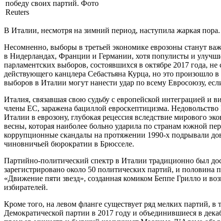
победу своих партий. Фото
Reuters
В Италии, несмотря на зимний период, наступила жаркая пора.
Несомненно, выборы в третьей экономике еврозоны станут важ
в Нидерландах, Франции и Германии, хотя популисты и улучши
парламентских выборов, состоявшихся в октябре 2017 года, н
действующего канцлера Себастьяна Курца, но это произошло в
выборов в Италии могут нанести удар по всему Евросоюзу, есл
Италия, связавшая свою судьбу с европейской интеграцией и в
члены ЕС, заражена бациллой евроскептицизма. Недовольство 
Италии в еврозону, глубокая рецессия вследствие мирового эк
весны, которая наиболее больно ударила по странам южной пер
коррупционные скандалы на протяжении 1990-х подрывали дове
чиновничьей бюрократии в Брюсселе.
Партийно-политический спектр в Италии традиционно был дос
зарегистрировано около 50 политических партий, и половина п
«Движение пяти звезд», созданная комиком Беппе Грилло и во
избирателей.
Кроме того, на левом фланге существует ряд мелких партий, в
Демократической партии в 2017 году и объединившиеся в дек