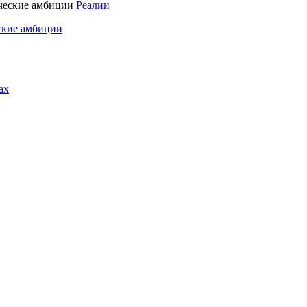
Реалии
ские амбиции
ах