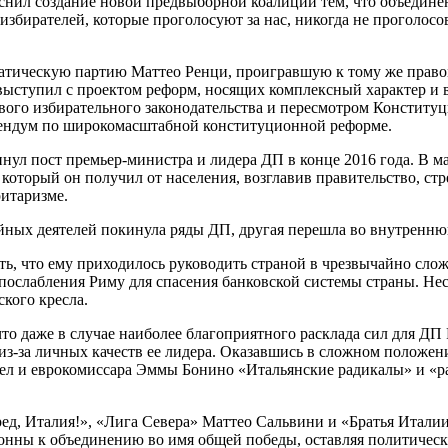
нил создание новой предвыборной коалиции тем, что объедине
збирателей, которые проголосуют за нас, никогда не проголосов
ратическую партию Маттео Ренци, проигравшую к тому же право
 выступил с проектом реформ, носящих комплексный характер и
вого избирательного законодательства и пересмотром Конститу
ерендум по широкомасштабной конституционной реформе.
ул пост премьер-министра и лидера ДП в конце 2016 года. В м
 который он получил от населения, возглавив правительство, стр
ритаризме.
ийных деятелей покинула ряды ДП, другая перешла во внутренн
нать, что ему приходилось руководить страной в чрезвычайно с
 послабления Риму для спасения банковской системы страны. Н
кого кресла.
то даже в случае наиболее благоприятного расклада сил для ДП
из-за личных качеств ее лидера. Оказавшись в сложном положен
ел и еврокомиссара Эммы Бонино «Итальянские радикалы» и «р
ред, Италия!», «Лига Севера» Маттео Сальвини и «Братья Итали
нны к объединению во имя общей победы, оставляя политически