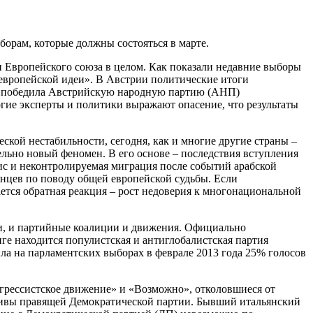
борам, которые должны состояться в марте.
 Европейского союза в целом. Как показали недавние выборы
«европейской идеи». В Австрии политические итоги
 не победила Австрийскую народную партию (АНП)
гие эксперты и политики выражают опасение, что результаты
ской нестабильности, сегодня, как и многие другие страны –
льно новый феномен. В его основе – последствия вступления
зис и неконтролируемая миграция после событий арабской
янцев по поводу общей европейской судьбы. Если
тся обратная реакция – рост недоверия к многонациональной
и, и партийные коалиции и движения. Официально
нге находится популистская и антиглобалистская партия
ла на парламентских выборах в феврале 2013 года 25% голосов
рогрессистское движение» и «Возможно», отколовшиеся от
ативы правящей Демократической партии. Бывший итальянский