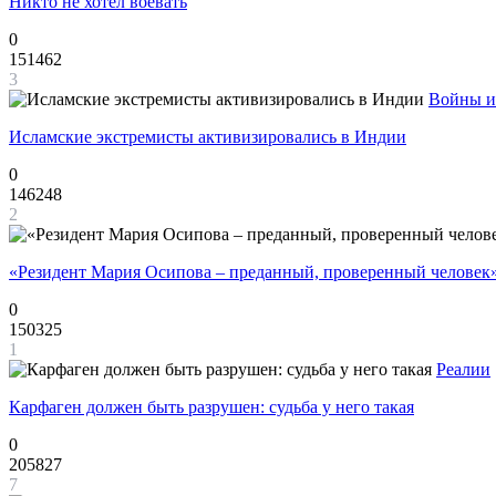
Никто не хотел воевать
0
151462
3
Войны и
Исламские экстремисты активизировались в Индии
0
146248
2
«Резидент Мария Осипова – преданный, проверенный человек
0
150325
1
Реалии
Карфаген должен быть разрушен: судьба у него такая
0
205827
7