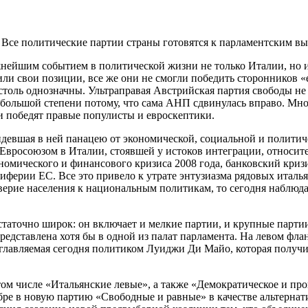
 Все политические партии страны готовятся к парламентским вы
нейшим событием в политической жизни не только Италии, но и
ли свои позиции, все же они не смогли победить сторонников 
е столь однозначны. Ультраправая Австрийская партия свободы
 большой степени потому, что сама АНП сдвинулась вправо. Мно
и победят правые популисты и евроскептики.
идевшая в ней панацею от экономической, социальной и политиче
Евросоюзом в Италии, стоявшей у истоков интеграции, относите
ономического и финансового кризиса 2008 года, банковский кри
иферии ЕС. Все это привело к утрате энтузиазма рядовых италь
рие населения к национальным политикам, то сегодня наблюдае
таточно широк: он включает и мелкие партии, и крупные парти
редставлена хотя бы в одной из палат парламента. На левом фла
зглавляемая сегодня политиком Луиджи Ди Майо, которая получи
 том числе «Итальянские левые», а также «Демократическое и п
абре в новую партию «Свободные и равные» в качестве альтерн