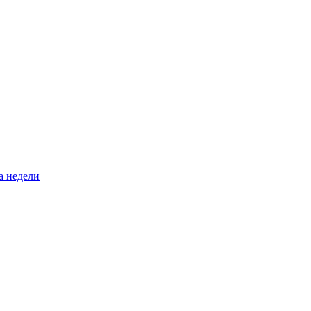
а недели