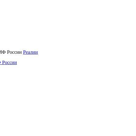
Реалии
 России