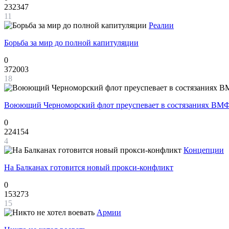
232347
11
Реалии
Борьба за мир до полной капитуляции
0
372003
18
Воюющий Черноморский флот преуспевает в состязаниях ВМФ
0
224154
4
Концепции
На Балканах готовится новый прокси-конфликт
0
153273
15
Армии