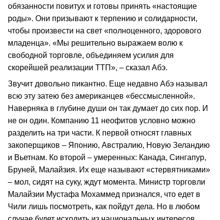
обязанности повитух и готовы принять «настоящие
роды». Они призывают к терпению и солидарности,
чтобы произвести на свет «полноценного, здорового
младенца». «Мы решительно выражаем волю к
свободной торговле, объединяем усилия для
скорейшей реализации ТТП», – сказал Абэ.
Звучит довольно пикантно. Еще недавно Абэ называл
всю эту затею без американцев «бессмысленной».
Наверняка в глубине души он так думает до сих пор. И
не он один. Компанию 11 неофитов условно можно
разделить на три части. К первой относят главных
закоперщиков – Японию, Австралию, Новую Зеландию
и Вьетнам. Ко второй – умеренных: Канада, Сингапур,
Бруней, Малайзия. Их еще называют «стервятниками»
– мол, сидят на суку, ждут момента. Министр торговли
Малайзии Мустафа Мохаммед признался, что едет в
Чили лишь посмотреть, как пойдут дела. Но в любом
случае будет исходить из национальных интересов.