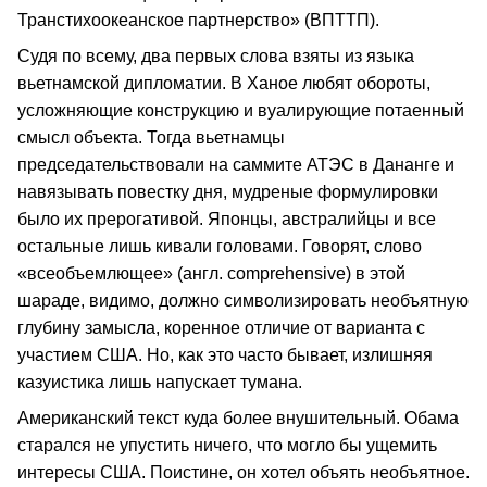
Транстихоокеанское партнерство» (ВПТТП).
Судя по всему, два первых слова взяты из языка
вьетнамской дипломатии. В Ханое любят обороты,
усложняющие конструкцию и вуалирующие потаенный
смысл объекта. Тогда вьетнамцы
председательствовали на саммите АТЭС в Дананге и
навязывать повестку дня, мудреные формулировки
было их прерогативой. Японцы, австралийцы и все
остальные лишь кивали головами. Говорят, слово
«всеобъемлющее» (англ. comprehensive) в этой
шараде, видимо, должно символизировать необъятную
глубину замысла, коренное отличие от варианта с
участием США. Но, как это часто бывает, излишняя
казуистика лишь напускает тумана.
Американский текст куда более внушительный. Обама
старался не упустить ничего, что могло бы ущемить
интересы США. Поистине, он хотел объять необъятное.