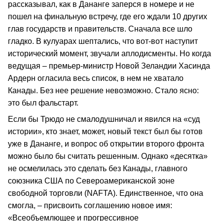
рассказывал, как в Дананге заперся в номере и не
пошел на финальную встречу, где его ждали 10 других
глав государств и правительств. Сначала все шло
гладко. В кулуарах шептались, что вот-вот наступит
исторический момент, звучали аплодисменты. Но когда
ведущая – премьер-министр Новой Зеландии Хасинда
Ардерн огласила весь список, в нем не хватало
Канады. Без нее решение невозможно. Стало ясно:
это был фальстарт.
Если бы Трюдо не смалодушничал и явился на «суд
истории», кто знает, может, новый текст был бы готов
уже в Дананге, и вопрос об открытии второго фронта
можно было бы считать решенным. Однако «десятка»
не осмелилась это сделать без Канады, главного
союзника США по Североамериканской зоне
свободной торговли (NAFTA). Единственное, что она
смогла, – присвоить соглашению новое имя:
«Всеобъемлющее и прогрессивное