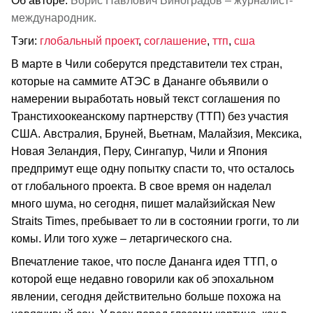
Об авторе:
Борис Павлович Виноградов – журналист-
международник.
Тэги:
глобальный проект
,
соглашение
,
ттп
,
сша
В марте в Чили соберутся представители тех стран,
которые на саммите АТЭС в Дананге объявили о
намерении выработать новый текст соглашения по
Транстихоокеанскому партнерству (ТТП) без участия
США. Австралия, Бруней, Вьетнам, Малайзия, Мексика,
Новая Зеландия, Перу, Сингапур, Чили и Япония
предпримут еще одну попытку спасти то, что осталось
от глобального проекта. В свое время он наделал
много шума, но сегодня, пишет малайзийская New
Straits Times, пребывает то ли в состоянии грогги, то ли
комы. Или того хуже – летаргического сна.
Впечатление такое, что после Дананга идея ТТП, о
которой еще недавно говорили как об эпохальном
явлении, сегодня действительно больше похожа на