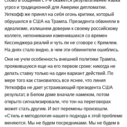
слово в общении с РФ окажется результативнее языка
угроз и традиционной для Америки дипломатии.
Уиткофф же принял на себя огонь критики, который
обрушился в США на Трампа. Президента обвиняли в
идеализме, излишнем доверии к своему российскому
коллеге, непонимании изменившихся со времен
Киссинджера реалий и чуть ли не сговоре с Кремлем.
На днях стало видно, в чем эти обвинители ошиблись.
Они не учли особенность внешней политики Трампа,
проявившуюся еще на его первом сроке: никогда не
делать ставку только на один вариант действий. По
мере того как становилось все яснее, что линия
Уиткоффа не дает устраивающий президента США
результат, в Белом доме вначале намеком, потом
открыто сигнализировали, что тон на переговорах
может стать другим. И вот перемены произошли.
«Стиль и методология нашего подхода к этой проблеме
меняются. Мы не будем посредниками. Мы не будем в