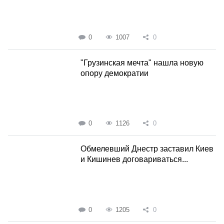
0
1007
0
"Грузинская мечта" нашла новую
опору демократии
0
1126
0
Обмелевший Днестр заставил Киев
и Кишинев договариваться...
0
1205
0