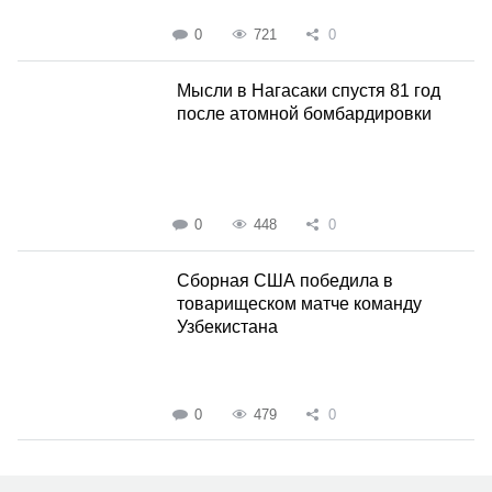
0
721
0
Мысли в Нагасаки спустя 81 год
после атомной бомбардировки
0
448
0
Сборная США победила в
товарищеском матче команду
Узбекистана
0
479
0