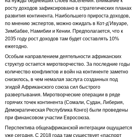
на нужды беднейших слоев населения. Внимание к
росту доходов зафиксировано в стратегических планах
развития континента. Наибольшего прироста доходов,
по мнению экспертов, можно ожидать в Кот-д’Ивуаре,
Зимбабве, Намибии и Кении. Предполагается, что к
2035 году рост доходов там будет составлять 10%
ежегодно.
Особым направлением деятельности африканских
структур остается миротворчество. За последние годы
количество конфликтов и войн на континенте заметно
снизилось, в чем немалая заслуга созданных под
эгидой Африканского союза сил быстрого
развертывания. Миротворческие операции в ряде
горячих точек континента (Сомали, Судан, Либерия,
Демократическая Республика Конго) были проведены
при финансовом участии Евросоюза.
Перспектива общеафриканской интеграции ощущается
уже сегодня. С 2018 года там существует «паспорт