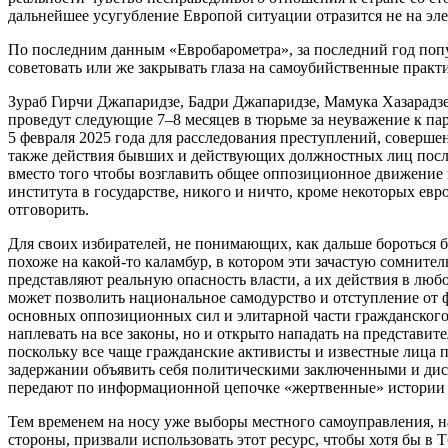
дальнейшее усугубление Европой ситуации отразится не на эл
По последним данным «Евробарометра», за последний год попул
советовать или же закрывать глаза на самоубийственные практ
Зураб Гирчи Джапаридзе, Бадри Джапаридзе, Мамука Хазарадзе
проведут следующие 7–8 месяцев в тюрьме за неуважение к пар
5 февраля 2025 года для расследования преступлений, совер
также действия бывших и действующих должностных лиц после
вместо того чтобы возглавить общее оппозиционное движение 
института в государстве, никого и ничто, кроме некоторых евр
отговорить.
Для своих избирателей, не понимающих, как дальше бороться б
похоже на какой-то каламбур, в котором эти зачастую сомнител
представляют реальную опасность власти, а их действия в любо
может позволить национальное самодурство и отступление от 
основных оппозиционных сил и элитарной части гражданского 
наплевать на все законы, но и открыто нападать на представи
поскольку все чаще гражданские активисты и известные лица
задержании объявить себя политическими заключенными и дисс
передают по информационной цепочке «жертвенные» истории 
Тем временем на носу уже выборы местного самоуправления, н
стороны, призвали использовать этот ресурс, чтобы хотя бы в 