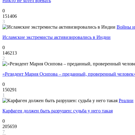
Никто не хотел воевать
0
151406
3
Войны и
Исламские экстремисты активизировались в Индии
0
146213
2
«Резидент Мария Осипова – преданный, проверенный человек
0
150291
1
Реалии
Карфаген должен быть разрушен: судьба у него такая
0
205659
7