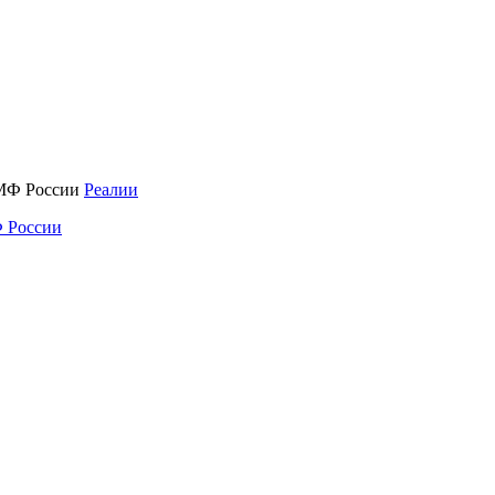
Реалии
 России