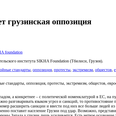
ет грузинская оппозиция
A foundation
ельского института SIKHA Foundation (Тбилиси, Грузия).
ройные стандарты
,
оппозиция
,
протесты
,
экстремизм
,
общестов
,
е
дом, а конкретнее – с политической номенклатурой в ЕС, на пу
ожно разговаривать языком угроз и санкций, то противостояние
ример расширить санкции и ввести под них все больше людей и
нно поставит население Грузии под удар. Возможно, представит
роны Запада у грузин лишь усиливается. Есть четкое осознание 