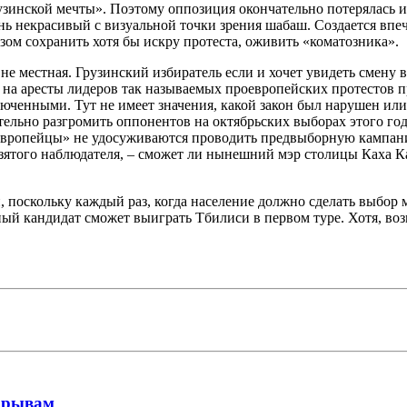
узинской мечты». Поэтому оппозиция окончательно потерялась и
нь некрасивый с визуальной точки зрения шабаш. Создается вп
зом сохранить хотя бы искру протеста, оживить «коматозника».
е местная. Грузинский избиратель если и хочет увидеть смену в
 на аресты лидеров так называемых проевропейских протестов пр
юченными. Тут не имеет значения, какой закон был нарушен или 
ельно разгромить оппонентов на октябрьских выборах этого года
«европейцы» не удосуживаются проводить предвыборную кампани
ятого наблюдателя, – сможет ли нынешний мэр столицы Каха Кал
, поскольку каждый раз, когда население должно сделать выбор 
ый кандидат сможет выиграть Тбилиси в первом туре. Хотя, возм
рорывам