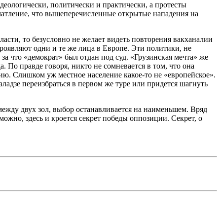
деологически, политически и практически, а протесты
ечатление, что вышеперечисленные открытые нападения на
ласти, то безусловно не желает видеть повторения вакханалии
оявляют одни и те же лица в Европе. Эти политики, не
за что «демократ» был отдан под суд. «Грузинская мечта» же
. По правде говоря, никто не сомневается в том, что она
ю. Слишком уж местное население какое-то не «европейское».
адзе переизбраться в первом же туре или придется шагнуть
между двух зол, выбор останавливается на наименьшем. Вряд
ожно, здесь и кроется секрет победы оппозиции. Секрет, о