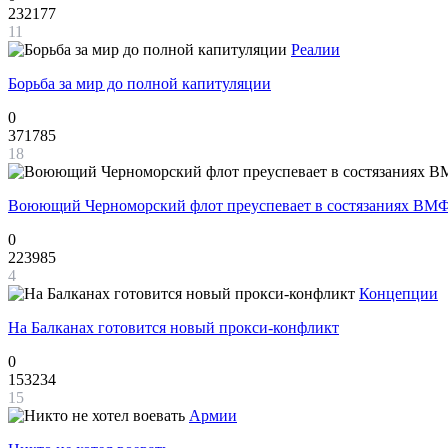
232177
11
Реалии
Борьба за мир до полной капитуляции
0
371785
18
Воюющий Черноморский флот преуспевает в состязаниях ВМФ
0
223985
4
Концепции
На Балканах готовится новый прокси-конфликт
0
153234
15
Армии