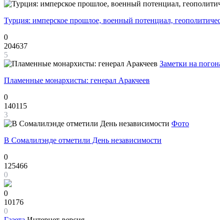
Турция: имперское прошлое, военный потенциал, геополитиче
0
204637
5
Заметки на погон
Пламенные монархисты: генерал Аракчеев
0
140115
3
Фото
В Сомалилэнде отметили День независимости
0
125466
0
0
10176
0
Газета
Интернет-версия