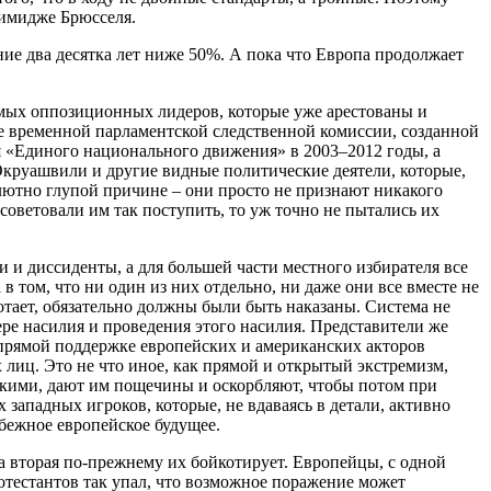
 имидже Брюсселя.
ие два десятка лет ниже 50%. А пока что Европа продолжает
емых оппозиционных лидеров, которые уже арестованы и
оте временной парламентской следственной комиссии, созданной
 «Единого национального движения» в 2003–2012 годы, а
круашвили и другие видные политические деятели, которые,
лютно глупой причине – они просто не признают никакого
советовали им так поступить, то уж точно не пытались их
 и диссиденты, а для большей части местного избирателя все
 том, что ни один из них отдельно, ни даже они все вместе не
ботает, обязательно должны были быть наказаны. Система не
ре насилия и проведения этого насилия. Представители же
 прямой поддержке европейских и американских акторов
 лиц. Это не что иное, как прямой и открытый экстремизм,
скими, дают им пощечины и оскорбляют, чтобы потом при
западных игроков, которые, не вдаваясь в детали, активно
бежное европейское будущее.
а вторая по-прежнему их бойкотирует. Европейцы, с одной
ротестантов так упал, что возможное поражение может