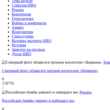
Тема недели
События НВО
Реалии
Концепции
Геополитика
Войны и конфликты
Армии
Вооружения
Спецслужбы
Колонка эксперта НВО
История
Заметки на погонах
Досье НВО
Тем
Северный флот обзавелся третьим носителем «Циркона»
0
170776
8
Реалии
Российские бомбы умнеют и набирают вес
0