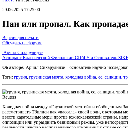
29.06.2025 17:25:00
Пан или пропал. Как пропада
Версия для печати
Обсудить на форуме
Арчил Сихарулидзе
Аспирант Классической Филологии СПбГУ и Основатель SIKH
Об авторе:
Арчил Сихарулидзе – основатель научно-исследоват
Тэги:
грузия
,
грузинская мечта
,
холодная война
,
ес
,
санкции. т
Reuters
Холодная война между «Грузинской мечтой» и обобщенным Запа
рассматривать Тбилиси как «вассала» своей воли, с которым м
ввести карательные меры против южнокавказской страны, нап
оппозиции или упразднить безвизовый режим, уже непосредстве
реальности чувство несправедливого отношения к стране со сто