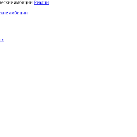
Реалии
ские амбиции
ах