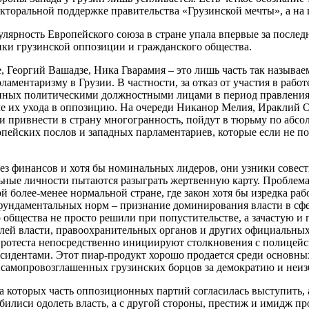
екторальной поддержке правительства «Грузинской мечты», а на
ярность Европейского союза в стране упала впервые за последн
ики грузинской оппозиции и гражданского общества.
, Георгий Вашадзе, Ника Гварамия – это лишь часть так называ
ламентаризму в Грузии. В частности, за отказ от участия в раб
шенных политическими должностными лицами в период правления
 их ухода в оппозицию. На очереди Никанор Мелия, Ираклий О
и привнести в страну многогранность, пойдут в тюрьму по абсо
опейских послов и западных парламентариев, которые если не по
ез финансов и хотя бы номинальных лидеров, они узники совести
ьные личности пытаются разыграть жертвенную карту. Проблема в
й более-менее нормальной стране, где закон хотя бы изредка ра
фундаментальных норм – признание доминирования власти в сфе
общества не просто решили при попустительстве, а зачастую и
телей власти, правоохранительных органов и других официальных
 протеста непосредственно инициируют столкновения с полицей
идентами. Этот пиар-продукт хорошо продается среди основных 
самопровозглашенных грузинских борцов за демократию и неиз
а которых часть оппозиционных партий согласилась выступить, 
Тбилиси одолеть власть, а с другой стороны, престиж и имидж п