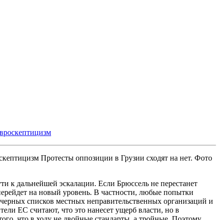
вроскептицизм
Протесты оппозиции в Грузии сходят на нет. Фото
ти к дальнейшей эскалации. Если Брюссель не перестанет
 перейдет на новый уровень. В частности, любые попытки
з черных списков местных неправительственных организаций и
ели ЕС считают, что это нанесет ущерб власти, но в
того, что в ходу не двойные стандарты, а тройные. Поэтому