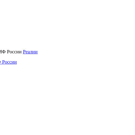
Реалии
 России