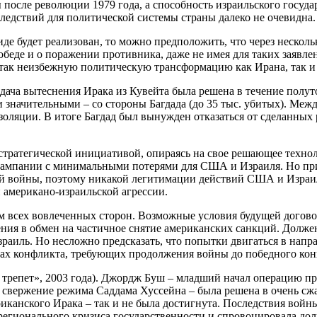
ы после революции 1979 года, а способность израильского госу
едствий для политической системы страны далеко не очевидна.
де будет реализован, то можно предположить, что через несколь
победе и о поражении противника, даже не имея для таких заявл
и так неизбежную политическую трансформацию как Ирана, так и
адача вытеснения Ирака из Кувейта была решена в течение полу
 значительными – со стороны Багдада (до 35 тыс. убитых). Ме
оляции. В итоге Багдад был вынужден отказаться от сделанных
ратегической инициативой, опираясь на свое решающее техноло
ь кампании с минимальными потерями для США и Израиля. Но пр
й войны, поэтому никакой легитимации действий США и Израиля
 американо-израильской агрессии.
ам всех вовлеченных сторон. Возможные условия будущей дого
ия в обмен на частичное снятие американских санкций. Должен
зраиль. Но несложно предсказать, что попытки двигаться в нап
ицах конфликта, требующих продолжения войны до победного кон
трепет», 2003 года). Джордж Буш – младший начал операцию про
 – свержение режима Саддама Хуссейна – была решена в очень сжа
канского Ирака – так и не была достигнута. Последствия войны
 регионального кризиса государственности и спровоцировала д