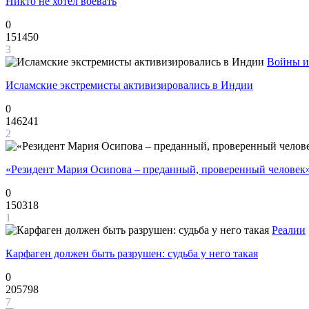
Никто не хотел воевать
0
151450
3
Войны и
Исламские экстремисты активизировались в Индии
0
146241
2
«Резидент Мария Осипова – преданный, проверенный человек
0
150318
1
Реалии
Карфаген должен быть разрушен: судьба у него такая
0
205798
7