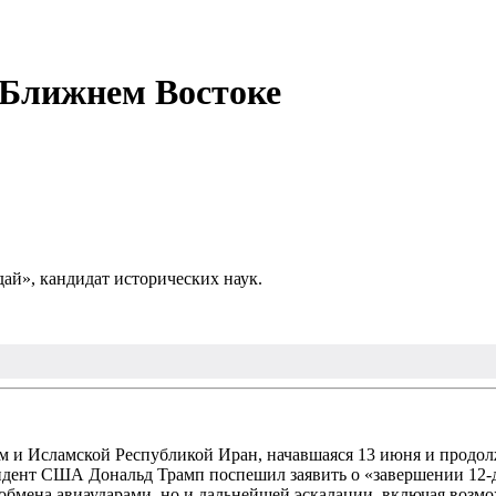
 Ближнем Востоке
ай», кандидат исторических наук.
м и Исламской Республикой Иран, начавшаяся 13 июня и продо
езидент США Дональд Трамп поспешил заявить о «завершении 12-
 обмена авиаударами, но и дальнейшей эскалации, включая возм