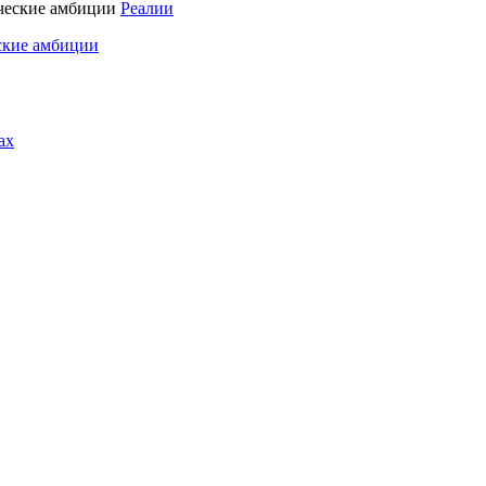
Реалии
ские амбиции
ах