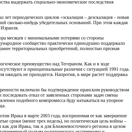
дарства выдержать социально-экономические последствия
ко лет периодических циклов «эскалация – деэскалация – новая
ений сколько-нибудь убедительных оснований. При этом каждая
 Израиля.
тора месяцев с минимальными потерями со стороны
ждународное сообщество практически единодушно поддержало
 ранее территориальных приобретений, полностью признав
гическое преимущество над Тегераном. Как и в ходе
исутствуют и принципиальные различия с ситуацией 1991 года.
 ожидать не приходится. Напротив, в мире растет поддержка
воренности включали бы подтверждение иранским руководством
 последовать отказ от заявленных сторонами задач смены
равлении подобного компромисса буду натыкаться на упорное
ца.
тив Ирака в марте 2003 года, воспринимая ее как завершение
тые сроки (менее трех недель), но политическая цель войны –
 как для Ирака, так и для Ближневосточного региона в целом
олговременный подъем политического экстремизма и