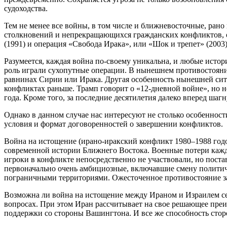
судоходства.
Тем не менее все войны, в том числе и ближневосточные, ран
столкновений и непрекращающихся гражданских конфликтов, о
(1991) и операция «Свобода Ирака», или «Шок и трепет» (2003)
Разумеется, каждая война по-своему уникальна, и любые исто
роль играли сухопутные операции. В нынешнем противостояни
равнинах Сирии или Ирака. Другая особенность нынешней сит
конфликтах раньше. Трамп говорит о «12-дневной войне», но 
года. Кроме того, за последние десятилетия далеко вперед ша
Однако в данном случае нас интересуют не столько особенност
условия и формат договоренностей о завершении конфликтов.
Война на истощение (ирано-иракский конфликт 1980–1988 год
современной истории Ближнего Востока. Военные потери каждо
игроки в конфликте непосредственно не участвовали, но постав
первоначально очень амбициозные, включавшие смену политич
пограничными территориями. Ожесточенное противостояние зак
Возможна ли война на истощение между Ираном и Израилем сег
вопросах. При этом Иран рассчитывает на свое решающее преи
поддержки со стороны Вашингтона. И все же способность сто