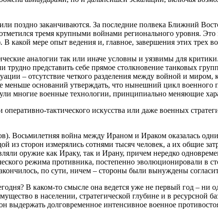
о или поздно заканчиваются. За последние полвека Ближний Во
тметился тремя крупными войнами регионального уровня. Это и
. В какой мере опыт ведения и, главное, завершения этих трех 
рические аналогии так или иначе условны и уязвимы для крити
и трудно представить себе прямое столкновение танковых гру
уации – отсутствие четкого разделения между войной и миром,
не меньше оснований утверждать, что нынешний цикл военного п
гнули многие военные технологии, принципиально меняющие хара
и оперативно-тактического искусства или даже военных стратег
ов). Восьмилетняя война между Ираном и Ираком оказалась од
й из сторон измерялись сотнями тысяч человек, а их общие за
ляли оружие как Ираку, так и Ирану, причем нередко одновремен
еского режима противника, постепенно эволюционировали в сто
ончилось, по сути, ничем – стороны были вынуждены согласить
одня? В каком-то смысле она ведется уже не первый год – ни о
мущество в населении, стратегической глубине и в ресурсной ба
рон выдержать долговременное интенсивное военное противосто