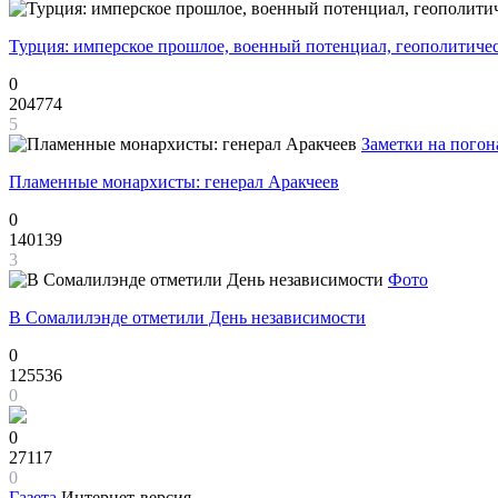
Турция: имперское прошлое, военный потенциал, геополитиче
0
204774
5
Заметки на погон
Пламенные монархисты: генерал Аракчеев
0
140139
3
Фото
В Сомалилэнде отметили День независимости
0
125536
0
0
27117
0
Газета
Интернет-версия