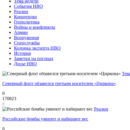
Тема недели
События НВО
Реалии
Концепции
Геополитика
Войны и конфликты
Армии
Вооружения
Спецслужбы
Колонка эксперта НВО
История
Заметки на погонах
Досье НВО
Тем
Северный флот обзавелся третьим носителем «Циркона»
0
170823
8
Реалии
Российские бомбы умнеют и набирают вес
0