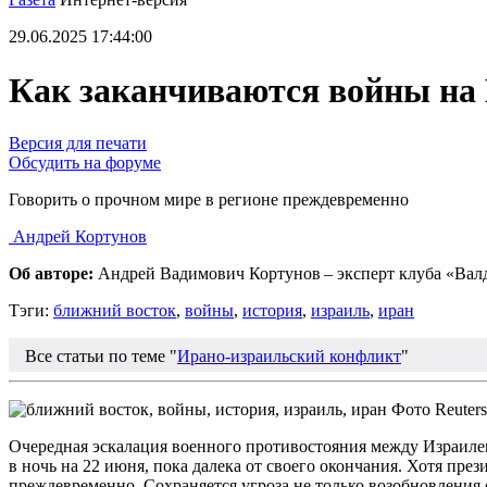
29.06.2025 17:44:00
Как заканчиваются войны на
Версия для печати
Обсудить на форуме
Говорить о прочном мире в регионе преждевременно
Андрей Кортунов
Об авторе:
Андрей Вадимович Кортунов – эксперт клуба «Валд
Тэги:
ближний восток
,
войны
,
история
,
израиль
,
иран
Все статьи по теме "
Ирано-израильский конфликт
"
Фото Reuters
Очередная эскалация военного противостояния между Израиле
в ночь на 22 июня, пока далека от своего окончания. Хотя пр
преждевременно. Сохраняется угроза не только возобновления