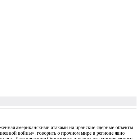
лженная американскими атаками на иранские ядерные объекты
дневной войны», говорить о прочном мире в регионе явно
ожность блокирования Ормузского пролива для коммерческого