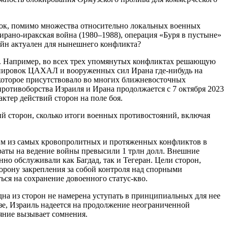
сток, помимо множества относительно локальных военных
рано-иракская война (1980–1988), операция «Буря в пустыне»
войн актуален для нынешнего конфликта?
ки. Например, во всех трех упомянутых конфликтах решающую
ппировок ЦАХАЛ и вооруженных сил Ирана где-нибудь на
 которое присутствовало во многих ближневосточных
ротивоборства Израиля и Ирана продолжается с 7 октября 2023
ктер действий сторон на поле боя.
ий сторон, сколько итоги военных противостояний, включая
ним из самых кровопролитных и протяженных конфликтов в
траты на ведение войны превысили 1 трлн долл. Внешние
но обслуживали как Багдад, так и Тегеран. Цели сторон,
рону закрепления за собой контроля над спорными
ся на сохранение довоенного статус-кво.
дна из сторон не намерена уступать в принципиальных для нее
зе, Израиль надеется на продолжение неограниченной
яние вызывает сомнения.