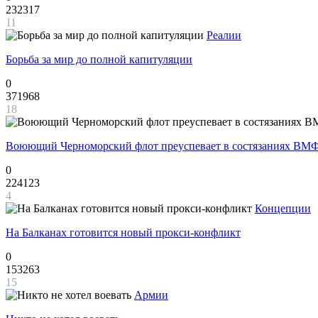
232317
11
Реалии
Борьба за мир до полной капитуляции
0
371968
18
Воюющий Черноморский флот преуспевает в состязаниях ВМФ
0
224123
4
Концепции
На Балканах готовится новый прокси-конфликт
0
153263
15
Армии