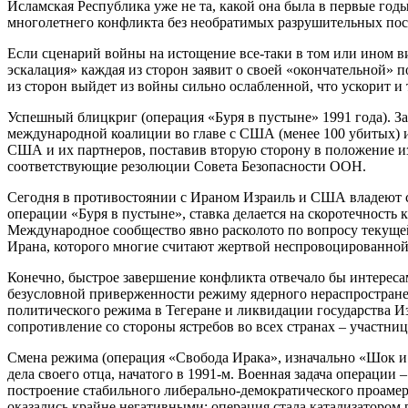
Исламская Республика уже не та, какой она была в первые год
многолетнего конфликта без необратимых разрушительных посл
Если сценарий войны на истощение все-таки в том или ином ви
эскалация» каждая из сторон заявит о своей «окончательной» 
из сторон выйдет из войны сильно ослабленной, что ускорит 
Успешный блицкриг (операция «Буря в пустыне» 1991 года). З
международной коалиции во главе с США (менее 100 убитых) и
США и их партнеров, поставив вторую сторону в положение из
соответствующие резолюции Совета Безопасности ООН.
Сегодня в противостоянии с Ираном Израиль и США владеют ст
операции «Буря в пустыне», ставка делается на скоротечност
Международное сообщество явно расколото по вопросу текуще
Ирана, которого многие считают жертвой неспровоцированной
Конечно, быстрое завершение конфликта отвечало бы интерес
безусловной приверженности режиму ядерного нераспространен
политического режима в Тегеране и ликвидации государства И
сопротивление со стороны ястребов во всех странах – участн
Смена режима (операция «Свобода Ирака», изначально «Шок и 
дела своего отца, начатого в 1991-м. Военная задача операции
построение стабильного либерально-демократического проамери
оказались крайне негативными: операция стала катализатором