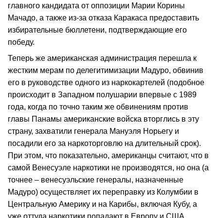
главного кандидата от оппозиции Марии Корины
Мачадо, а также из-за отказа Каракаса предоставить
избирательные бюллетени, подтверждающие его
победу.
Теперь же американская администрация перешла к
жестким мерам по делегитимизации Мадуро, обвинив
его в руководстве одного из наркокартелей (подобное
происходит в Западном полушарии впервые с 1989
года, когда по точно таким же обвинениям против
главы Панамы американские войска вторглись в эту
страну, захватили генерала Мануэля Норьегу и
посадили его за наркоторговлю на длительный срок).
При этом, что показательно, американцы считают, что в
самой Венесуэле наркотики не производятся, но она (а
точнее – венесуэльские генералы, назначенные
Мадуро) осуществляет их переправку из Колумбии в
Центральную Америку и на Карибы, включая Кубу, а
уже оттуда наркотики попадают в Европу и США.