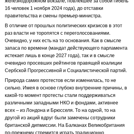
железнодорожном вокзале, повлекшее за собой гибель
16 человек 1 ноября 2024 года), до отставки
правительства и смены премьер-министра.
В отличие от прошлых политических кризисов в этот
раз власти не торопятся с переголосованиями.
Очевидно, у них есть на то основания. Как в смысле
запаса по времени (мандат действующего парламента
истекает лишь в конце 2027 года), так и в смысле
очевидно просевших рейтингов правящей коалиции
Сербской Прогрессивной и Социалистической партий.
Природа самих протестов если изменилась, то не
сильно. Имея в основе глубоко внутренние причины, в
какой-то момент протесты стали поддерживаться
различными западными НКО и фондами, активнее
всех – из Лондона и Брюсселя. То на одной, то на
другой из акций вдруг были замечены сотрудники
британской дипмиссии. На Балканах Великобритания
по-прежнему стремится играть традиционно