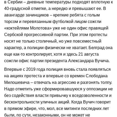
в Сербии – дневные температуры подходят вплотную к
40-градусной отметке, а нередко и превышают ее. В
авангарде зачинщиков – крепкие ребята с голым
торсом и перевязанным футболкой лицом сожгли
«коктейлями Молотова» уже не один офис правящей
Сербской прогрессивной партии. При этом протесты
носят не только столичный, но уже повсеместный
характер, а полиции физически не хватает. Белград она
еще как-то контролирует, хотя и здесь 21 августа
сожгли офис партии президента Александара Вучича.
Впервые с 2019 года полиция вновь стала появляться
на акциях протеста и впервые со времен Слободана
Милошевича – отвечать на агрессию и разгонять толпу.
Надо отметить уже сформировавшуюся у оппозиции не
без содействия власти привычку к вседозволенности и
бесконтрольности уличных акций. Когда Вучич говорит
в прямом эфире, что, мол, все митинги последних лет
были, по сути, незаконными, он не может не