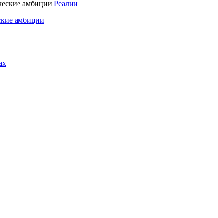
Реалии
ские амбиции
ах