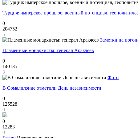
Турция: имперское прошлое, военный потенциал, геополитиче
0
204752
5
Заметки на погон
Пламенные монархисты: генерал Аракчеев
0
140135
3
Фото
В Сомалилэнде отметили День независимости
0
125528
0
0
12283
0
Газета
Интернет-версия