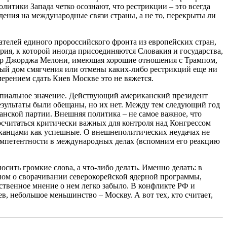
литики Запада четко осознают, что рестрикции – это всегда
дения на международные связи страны, а не то, перекрыты ли
ателей единого пророссийского фронта из европейских стран,
ия, к которой иногда присоединяются Словакия и государства,
емьер Джорджа Мелони, имеющая хорошие отношения с Трампом,
елый дом смягчения или отмены каких-либо рестрикций еще ни
ерением сдать Киев Москве это не вяжется.
ипиальное значение. Действующий американский президент
результаты были обещаны, но их нет. Между тем следующий год
анской партии. Внешняя политика – не самое важное, что
досчитаться критически важных для контроля над Конгрессом
риканцами как успешные. О внешнеполитических неудачах не
компетентности в международных делах (вспомним его реакцию
ить громкие слова, а что-либо делать. Именно делать: в
Ыном о сворачивании северокорейской ядерной программы,
ственное мнение о нем легко забыло. В конфликте РФ и
, небольшое меньшинство – Москву. А вот тех, кто считает,