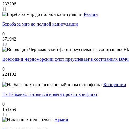
232296
11
Реалии
Борьба за мир до полной капитуляции
0
371942
18
Воюющий Черноморский флот преуспевает в состязаниях ВМФ
0
224102
4
Концепции
На Балканах готовится новый прокси-конфликт
0
153259
15
Армии