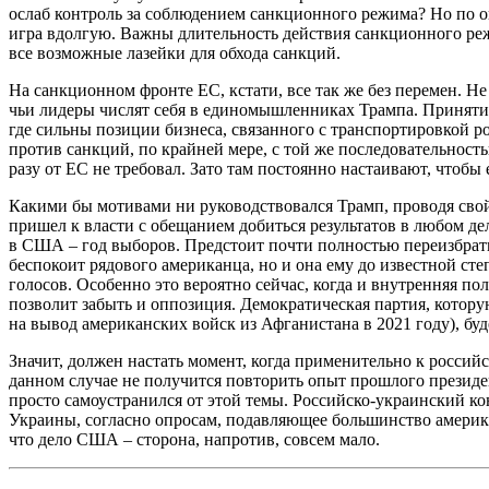
ослаб контроль за соблюдением санкционного режима? Но по оп
игра вдолгую. Важны длительность действия санкционного реж
все возможные лазейки для обхода санкций.
На санкционном фронте ЕС, кстати, все так же без перемен. Н
чьи лидеры числят себя в единомышленниках Трампа. Принятие
где сильны позиции бизнеса, связанного с транспортировкой 
против санкций, по крайней мере, с той же последовательност
разу от ЕС не требовал. Зато там постоянно настаивают, чтоб
Какими бы мотивами ни руководствовался Трамп, проводя сво
пришел к власти с обещанием добиться результатов в любом де
в США – год выборов. Предстоит почти полностью переизбрать 
беспокоит рядового американца, но и она ему до известной ст
голосов. Особенно это вероятно сейчас, когда и внутренняя 
позволит забыть и оппозиция. Демократическая партия, котор
на вывод американских войск из Афганистана в 2021 году), буд
Значит, должен настать момент, когда применительно к россий
данном случае не получится повторить опыт прошлого президе
просто самоустранился от этой темы. Российско-украинский к
Украины, согласно опросам, подавляющее большинство американ
что дело США – сторона, напротив, совсем мало.