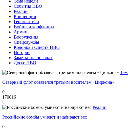
Тема недели
События НВО
Реалии
Концепции
Геополитика
Войны и конфликты
Армии
Вооружения
Спецслужбы
Колонка эксперта НВО
История
Заметки на погонах
Досье НВО
Тем
Северный флот обзавелся третьим носителем «Циркона»
0
170816
8
Реалии
Российские бомбы умнеют и набирают вес
0