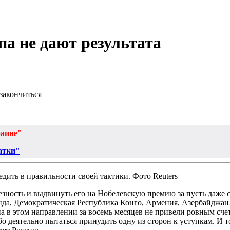
а не дают результата
закончиться
раине"
атки"
дить в правильности своей тактики. Фото Reuters
езность и выдвинуть его на Нобелевскую премию за пусть даже 
нда, Демократическая Республика Конго, Армения, Азербайджан
а в этом направлении за восемь месяцев не привели ровным счето
о деятельно пытаться принудить одну из сторон к уступкам. И т