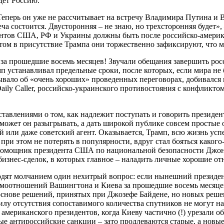
дет Россию.
еперь он уже не рассчитывает на встречу Владимира Путина и В
а состоится. Двусторонняя – не знаю, но трехсторонняя будет», 
ентов США, РФ и Украины должны быть после российско-америка
отом в присутствие Трампа они торжественно зафиксируют, что м
 за прошедшие восемь месяцев! Звучали обещания завершить рос
мп устанавливал предельные сроки, после которых, если мира не 
е бывало об «очень хороших» проведенных переговорах, добивалс
Daily Caller, российско-украинского противостояния с конфликт
ставлениями о том, как надлежит поступать и говорить президен
 может он разыгрывать, а дать широкой публике совсем простые
ий или даже советский агент. Оказывается, Трамп, всю жизнь у
ри этом не потерять в популярности, вдруг стал бояться какого
помощник президента США по национальной безопасности Джон Б
изнес-сделок, в которых главное – наладить личные хорошие от
одят молчанием один нехитрый вопрос: если нынешний президен
аимоотношений Вашингтона и Киева за прошедшие восемь месяцев, 
снове решений, принятых при Джозефе Байдене, но новых решени
силу отсутствия сопоставимого количества спутников не могут
 американского президентов, когда Киеву частично (!) урезали 
е антироссийские санкции – зато продлеваются старые, а новы