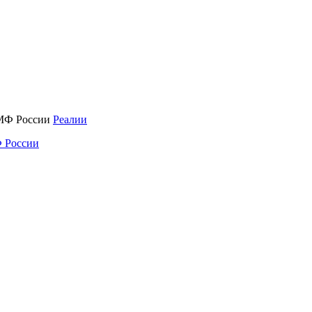
Реалии
 России