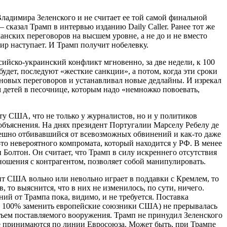
ладимира Зеленского и не считает ее той самой финальной
– сказал Трамп в интервью изданию Daily Caller. Ранее тот же
нских переговоров на высшем уровне, а не до и не вместо
ир наступает. И Трамп получит нобелевку.
сийско-украинский конфликт мгновенно, за две недели, к 100
будет, последуют «жесткие санкции», а потом, когда эти сроки
я новых переговоров и устанавливал новые дедлайны. И изрекал
ом детей в песочнице, которым надо «немножко повоевать,
ту США, что не только у журналистов, но и у политиков
 объяснения. На днях президент Португалии Марселу Ребелу де
спешно отбивавшийся от всевозможных обвинений и как-то даже
-то невероятного компромата, который находится у РФ. В менее
олтон. Он считает, что Трамп в силу искреннего отсутствия
ношения с контрагентом, позволяет собой манипулировать.
т США вольно или невольно играет в поддавки с Кремлем, то
то выяснится, что в них не изменилось, по сути, ничего.
й от Трампа пока, видимо, и не требуется. Поставка
 на 100% заменить европейские союзники США) не прерывалась
объем поставляемого вооружения. Трамп не принудил Зеленского
е принимаются по линии Евросоюза. Может быть, при Трампе