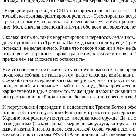
потому, что принуждать с высокой долей вероятности Трамп бу
Очередной раз президент США подкорректировал свои слова. Т
точкой, которая завершит кровопролитие. «Трехсторонняя встреч
Трамп, напомним, говорил, что переговоры с участием презид
них. Мол, сначала Зеленский и Путин обо всем договорятся, п
Сколько их было, таких корректировок и переносов дедлайнов,
дням президентства Трампа, к Пасхе, да много к чему еще. Тра
истекали, не делал ничего. Разве что говорил как ни в чем н
что-то весьма странное – вроде сравнения, в том же интервью 
прежде чем вы сможете их остановить».
Все это настолько не вяжется с существующими на Западе пред
появлялся соблазн не гадать о том, какие сложные комбинации
Соуза обвинил американского коллегу в том, что тот российск
пошутивший, что он может выйти на улицу, убить прохожего и п
карикатурном виде, в общем-то, ту же идею изложил бывший 
интереса ко внешней политике и абсолютизации своего опыта б
И португальский президент, и ненавистник Трампа Болтон обх
что он, собственно, уступил? Если посмотреть на характер вз
Украине по-прежнему поступает американское оружие. Да, на о
разведданных (эксклюзивная американская услуга, которую в 
даже в краткий период после февральской ссоры украинского и
к каким-либо уступкам РФ. США не приняли собственные новы