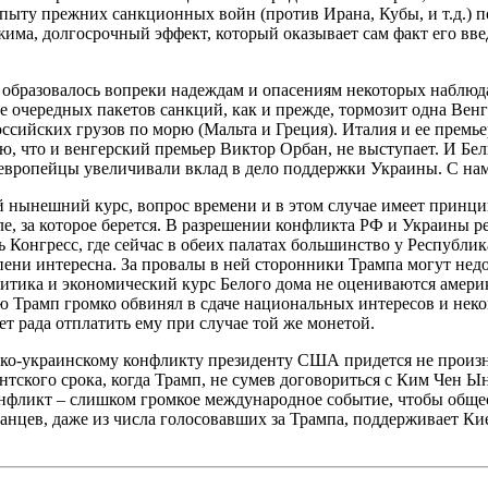
ыту прежних санкционных войн (против Ирана, Кубы, и т.д.) по
има, долгосрочный эффект, который оказывает сам факт его вве
е образовалось вопреки надеждам и опасениям некоторых наблюд
 очередных пакетов санкций, как и прежде, тормозит одна Венгр
российских грузов по морю (Мальта и Греция). Италия и ее пр
ью, что и венгерский премьер Виктор Орбан, не выступает. И Б
ы европейцы увеличивали вклад в дело поддержки Украины. С нам
й нынешний курс, вопрос времени и в этом случае имеет принц
ле, за которое берется. В разрешении конфликта РФ и Украины 
Конгресс, где сейчас в обеих палатах большинство у Республик
епени интересна. За провалы в ней сторонники Трампа могут не
политика и экономический курс Белого дома не оцениваются аме
ую Трамп громко обвинял в сдаче национальных интересов и не
ет рада отплатить ему при случае той же монетой.
ско-украинскому конфликту президенту США придется не произнос
нтского срока, когда Трамп, не сумев договориться с Ким Чен 
онфликт – слишком громкое международное событие, чтобы обще
цев, даже из числа голосовавших за Трампа, поддерживает Киев