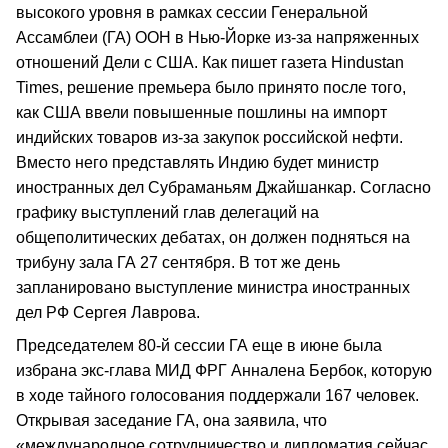
высокого уровня в рамках сессии Генеральной
Ассамблеи (ГА) ООН в Нью-Йорке из-за напряженных
отношений Дели с США. Как пишет газета Hindustan
Times, решение премьера было принято после того,
как США ввели повышенные пошлины на импорт
индийских товаров из-за закупок российской нефти.
Вместо него представлять Индию будет министр
иностранных дел Субраманьям Джайшанкар. Согласно
графику выступлений глав делегаций на
общеполитических дебатах, он должен подняться на
трибуну зала ГА 27 сентября. В тот же день
запланировано выступление министра иностранных
дел РФ Сергея Лаврова.
Председателем 80-й сессии ГА еще в июне была
избрана экс-глава МИД ФРГ Анналена Бербок, которую
в ходе тайного голосования поддержали 167 человек.
Открывая заседание ГА, она заявила, что
«международное сотрудничество и дипломатия сейчас