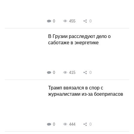
0
455
0
В Грузии расследуют дело о
саботаже в энергетике
0
415
0
Трамп ввязался в спор с
журналистами из-за боеприпасов
0
444
0