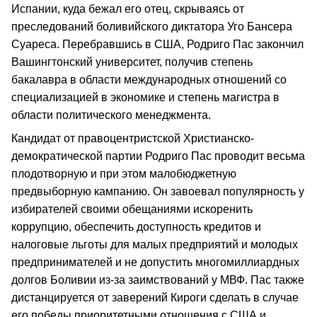
Испании, куда бежал его отец, скрываясь от
преследований боливийского диктатора Уго Бансера
Суареса. Перебравшись в США, Родриго Пас закончил
Вашингтонский университет, получив степень
бакалавра в области международных отношений со
специализацией в экономике и степень магистра в
области политического менеджмента.
Кандидат от правоцентристской Христианско-
демократической партии Родриго Пас проводит весьма
плодотворную и при этом малобюджетную
предвыборную кампанию. Он завоевал популярность у
избирателей своими обещаниями искоренить
коррупцию, обеспечить доступность кредитов и
налоговые льготы для малых предприятий и молодых
предпринимателей и не допустить многомиллиардных
долгов Боливии из-за заимствований у МВФ. Пас также
дистанцируется от заверений Кироги сделать в случае
его победы приоритетными отношения с США и