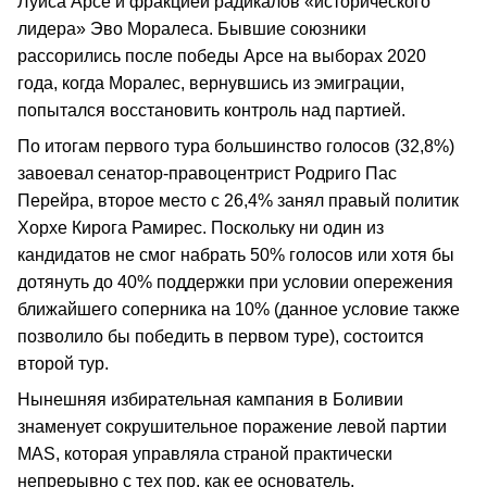
Луиса Арсе и фракцией радикалов «исторического
лидера» Эво Моралеса. Бывшие союзники
рассорились после победы Арсе на выборах 2020
года, когда Моралес, вернувшись из эмиграции,
попытался восстановить контроль над партией.
По итогам первого тура большинство голосов (32,8%)
завоевал сенатор-правоцентрист Родриго Пас
Перейра, второе место с 26,4% занял правый политик
Хорхе Кирога Рамирес. Поскольку ни один из
кандидатов не смог набрать 50% голосов или хотя бы
дотянуть до 40% поддержки при условии опережения
ближайшего соперника на 10% (данное условие также
позволило бы победить в первом туре), состоится
второй тур.
Нынешняя избирательная кампания в Боливии
знаменует сокрушительное поражение левой партии
MAS, которая управляла страной практически
непрерывно с тех пор, как ее основатель,