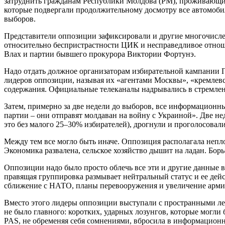
затруднить гражданам Республики Молдова (РМ), проживающим
которые подвергали продолжительному досмотру все автомобил
выборов.
Представители оппозиции зафиксировали и другие многочисле
относительно беспристрастности ЦИК и несправедливое отноше
Влах и партии бывшего прокурора Виктории Фортунэ.
Надо отдать должное организаторам избирательной кампании П
лидеров оппозиции, называя их «агентами Москвы», «кремлев
содержания. Официальные телеканалы надрывались в стремле
Затем, примерно за две недели до выборов, все информационн
партии – они отправят молдаван на войну с Украиной». Две нед
это без малого 25–30% избирателей), дрогнули и проголосовал
Между тем все могло быть иначе. Оппозиция располагала непл
Экономика развалена, сельское хозяйство дышит на ладан. Борь
Оппозиции надо было просто облечь все эти и другие данные в
правящая группировка размывает нейтральный статус и ее дейс
сближение с НАТО, планы перевооружения и увеличение армии
Вместо этого лидеры оппозиции выступали с пространными лек
не было главного: коротких, ударных лозунгов, которые могли б
PAS, не обременяя себя сомнениями, вбросила в информационно