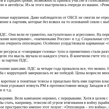
 в Приднестровье, возможность принять участие в голосовании
и и автобусы. Из-за этого выстроились очереди из машин. «Ре
нные нарушения. Даже наблюдатели от ОБСЕ не смогли не отреа
ние к партиям, которые без всяких на то оснований сняли с вы
ДС. Они вели ее грамотно, наступательно и агрессивно. На пер
скими консервами», «наемниками России» и т.д. Социальные се
нии очернить оппозицию. Особенно усердствовали карманные «
ые ресурсы и «говорящие головы» тупо и примитивно стали разг
ели эта мысль звучала из каждого утюга. В конечном счете это с
и за партию ПДС.
охими шансами. ПДС за четыре года провалила все, что можно.
ба с коррупцией завершилась ее же победой. Цены возросли мног
 короткие и понятные тезисы и прицельно бить ими партию влас
твия угрожают втянуть РМ в противостояние между Западом и Во
 и т.д.
циями. Вели кампанию неровно, с перерывами. Хотя в целом с 
ы стать, например, тезисом об угрозе втягивания в войну (крайн
е пространство именно этот лозунг: «Оппозиция – это война», 