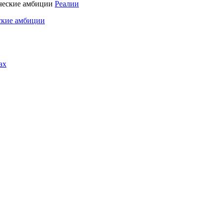
Реалии
ские амбиции
ах