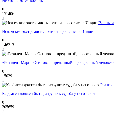
Никто не хотел воевать
0
151406
3
Войны и
Исламские экстремисты активизировались в Индии
0
146213
2
«Резидент Мария Осипова – преданный, проверенный человек
0
150291
1
Реалии
Карфаген должен быть разрушен: судьба у него такая
0
205659
7