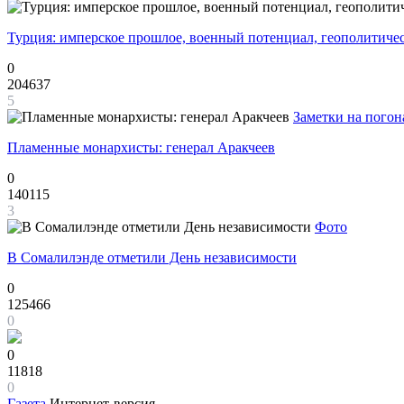
Турция: имперское прошлое, военный потенциал, геополитиче
0
204637
5
Заметки на погон
Пламенные монархисты: генерал Аракчеев
0
140115
3
Фото
В Сомалилэнде отметили День независимости
0
125466
0
0
11818
0
Газета
Интернет-версия