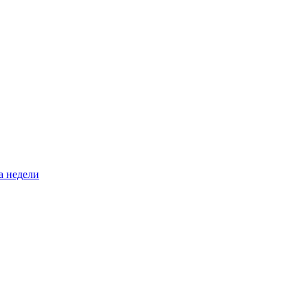
а недели