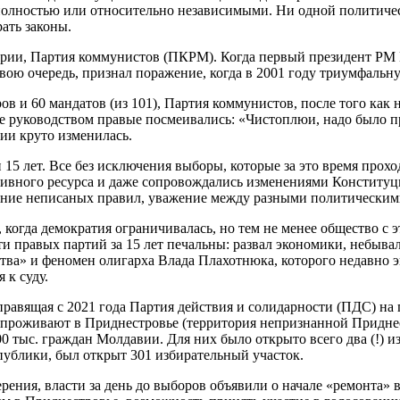
олностью или относительно независимыми. Ни одной политическ
ать законы.
арии, Партия коммунистов (ПКРМ). Когда первый президент РМ 
 свою очередь, признал поражение, когда в 2001 году триумфал
в и 60 мандатов (из 101), Партия коммунистов, после того как н
ее руководством правые посмеивались: «Чистоплюи, надо было п
ии круто изменилась.
15 лет. Все без исключения выборы, которые за это время прохо
вного ресурса и даже сопровождались изменениями Конституц
ние неписаных правил, уважение между разными политическими 
, когда демократия ограничивалась, но тем не менее общество с э
ти правых партий за 15 лет печальны: развал экономики, небыв
рства» и феномен олигарха Влада Плахотнюка, которого недавно
 к суду.
 правящая с 2021 года Партия действия и солидарности (ПДС) на
е проживают в Приднестровье (территория непризнанной Придне
0 тыс. граждан Молдавии. Для них было открыто всего два (!) и
ублики, был открыт 301 избирательный участок.
ерения, власти за день до выборов объявили о начале «ремонта» 