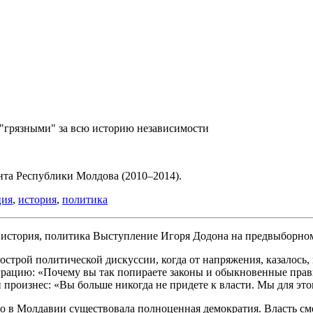
"грязными" за всю историю независимости
ента Республики Молдова (2010–2014).
ция
,
история
,
политика
Выступление Игоря Додона на предвыборном
р острой политической дискуссии, когда от напряжения, казалось
грацию: «Почему вы так попираете законы и обыкновенные прави
 произнес: «Вы больше никогда не придете к власти. Мы для это
-го в Молдавии существовала полноценная демократия. Власть с