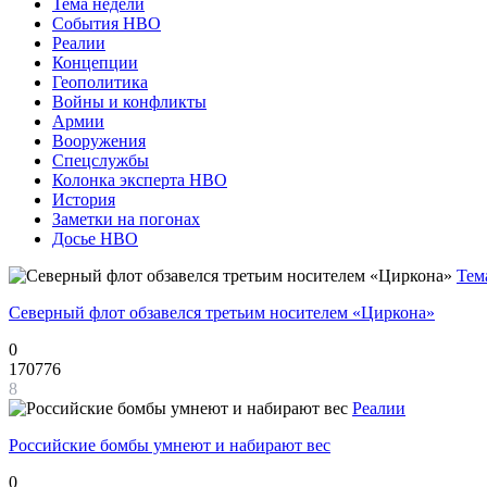
Тема недели
События НВО
Реалии
Концепции
Геополитика
Войны и конфликты
Армии
Вооружения
Спецслужбы
Колонка эксперта НВО
История
Заметки на погонах
Досье НВО
Тем
Северный флот обзавелся третьим носителем «Циркона»
0
170776
8
Реалии
Российские бомбы умнеют и набирают вес
0