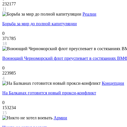
232177
11
Реалии
Борьба за мир до полной капитуляции
0
371785
18
Воюющий Черноморский флот преуспевает в состязаниях ВМФ
0
223985
4
Концепции
На Балканах готовится новый прокси-конфликт
0
153234
15
Армии