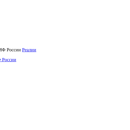
Реалии
 России