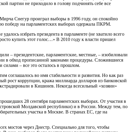
ой партии не приходило в голову подчинять себе все
Мирча Снегур проиграл выборы в 1996 году, он спокойно
ьную победу на парламентских выборах одержала ПКРМ.
е удалось избрать президента в парламенте (не хватило всего
росто купить этот голос…» В 2010 году к власти пришел
дили – президентские, парламентские, местные, – изобиловали
ии в обход прописанной законами процедуры. Сложившиеся
силами – все это осталось в прошлом.
тим соглашалось во имя стабильности и развития. Но как раз
алый рост коррупции, кража миллиарда долларов из банковской
 экстрадировали в Кишинев. Некогда всесильный «хозяин»
 прошедших 28 сентября парламентских выборах. От участия в
стровской Молдавской республики) и в России. Между тем, по
збирательных участка в Москве. В странах ЕС, где на
всех мостов через Днестр. Специально для того, чтобы