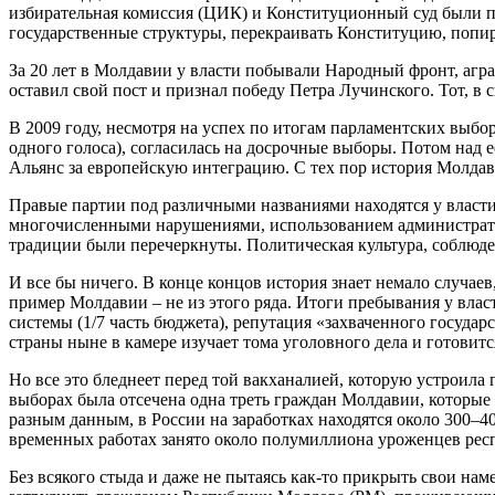
избирательная комиссия (ЦИК) и Конституционный суд были п
государственные структуры, перекраивать Конституцию, попир
За 20 лет в Молдавии у власти побывали Народный фронт, агр
оставил свой пост и признал победу Петра Лучинского. Тот, в
В 2009 году, несмотря на успех по итогам парламентских выборо
одного голоса), согласилась на досрочные выборы. Потом над 
Альянс за европейскую интеграцию. С тех пор история Молдав
Правые партии под различными названиями находятся у власти 
многочисленными нарушениями, использованием администрати
традиции были перечеркнуты. Политическая культура, соблюде
И все бы ничего. В конце концов история знает немало случаев
пример Молдавии – не из этого ряда. Итоги пребывания у влас
системы (1/7 часть бюджета), репутация «захваченного госуда
страны ныне в камере изучает тома уголовного дела и готовится
Но все это бледнеет перед той вакханалией, которую устроила
выборах была отсечена одна треть граждан Молдавии, которы
разным данным, в России на заработках находятся около 300–40
временных работах занято около полумиллиона уроженцев респ
Без всякого стыда и даже не пытаясь как-то прикрыть свои нам