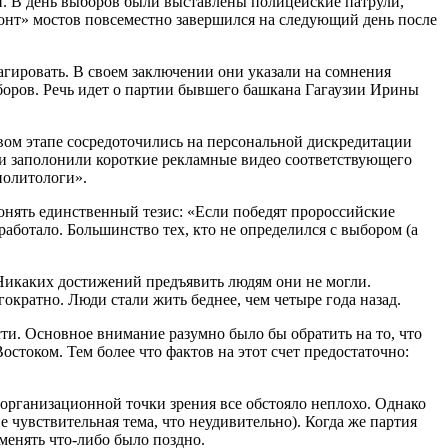
. В день выборов были выставлены полицейские патрули,
монт» мостов повсеместно завершился на следующий день после
гировать. В своем заключении они указали на сомнения
боров. Речь идет о партии бывшего башкана Гагаузии Ирины
вом этапе сосредоточились на персональной дискредитации
ти заполонили короткие рекламные видео соответствующего
политологи».
онять единственный тезис: «Если победят пророссийские
работало. Большинство тех, кто не определился с выбором (а
 Никаких достижений предъявить людям они не могли.
ократно. Люди стали жить беднее, чем четыре года назад.
ти. Основное внимание разумно было бы обратить на то, что
стоком. Тем более что фактов на этот счет предостаточно:
организационной точки зрения все обстояло неплохо. Однако
е чувствительная тема, что неудивительно). Когда же партия
менять что-либо было поздно.