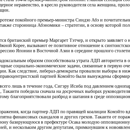
ндерное неравенство, в кресло руководителя села женщина, прол
нщин.
протеже покойного премьер-министра Синдзо Абэ и почитательни
 также сторонница Абэномики – стратегии, в основу которой по
ется британский премьер Маргарет Тэтчер, и открыто заявляет о
 Южной Корее, вызывают ее позитивное отношение к синтоистск
агрессию Японии в Восточной Азии в середине прошлого столети
адоксальным образом способствовала утрата ЛДП авторитета в 
ущные социально-экономические задачи, связанные в первую оче
ции. Как следствие, либерал-демократы провалили выборы в ни
 – правоцентристской партией Комэйто были вынуждены сформир
сего лишь в течение года, Сигэру Исиба под давлением однопар
, Такаити победила сначала на досрочных выборах руководителя 
этому благоприятствовали разброд и шатания в среде оппозицио
поражения, когда партнер ЛДП по правящей коалиции Комэйто вдр
пятна финансовых скандалов и других грехов. Такаити от пораж
торону базирующуюся в префектуре Осака молодую оппозиционн
ией, и нескольким другим депутатам, примкнувшим к новоявлен