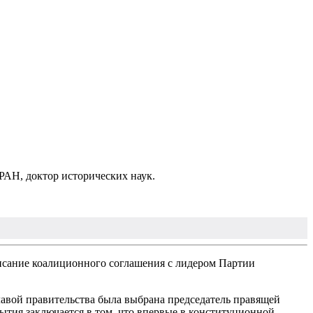
РАН, доктор исторических наук.
сание коалиционного соглашения c лидером Партии
лавой правительства была выбрана председатель правящей
ытия заключается в том, что впервые в конституционной