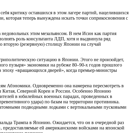
 себя критику оставшихся в этом лагере партий, нацелившихся
и, которая теперь вынуждена искать точки соприкосновения с
а недовольных этим мезальянсом. В нем Исин как партия
олнять роль консультанта ЛДП, хотя и выдвинула ряд
во вторую (резервную) столицу Японии на случай
нутриполитическую ситуацию в Японии. Этого не произойдет,
ого пузыря» экономики на рубеже 80–90-х годов прошлого
в эпоху «вращающихся дверей», когда премьер-министры
иям Абэномики. Одновременно она намерена пересмотреть в
ны Китая, Северной Кореи и России. Особенно Японию
одителей в юбилейных военных парадах, проведенных в
превентивного удара) по базам на территории противника.
ия атомными подводными лодками с вертикальными пусковыми
альда Трампа в Японию. Ожидается, что он в очередной раз
и», предоставляемые ей американскими войсками на японской