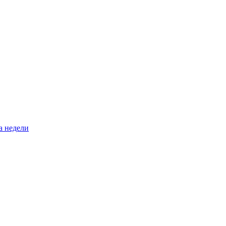
а недели