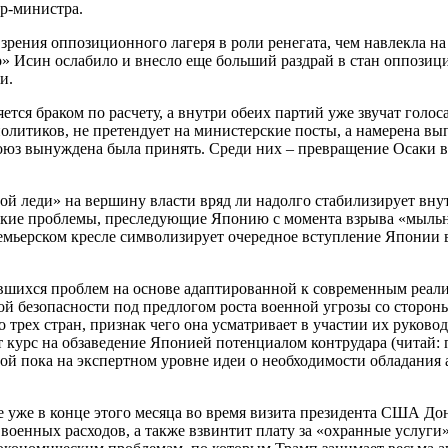
ер-министра.
зрения оппозиционного лагеря в роли ренегата, чем навлекла на
» Исин ослабило и внесло еще больший раздрай в стан оппозици
и.
ся браком по расчету, а внутри обеих партий уже звучат голос
литиков, не претендует на министерские посты, а намерена вып
 союз вынуждена была принять. Среди них – превращение Осаки 
зной леди» на вершину власти вряд ли надолго стабилизирует в
ские проблемы, преследующие Японию с момента взрыва «мыльн
емьерском кресле символизирует очередное вступление Японии 
пившихся проблем на основе адаптированной к современным реал
ой безопасности под предлогом роста военной угрозы со сторо
 трех стран, признак чего она усматривает в участии их руков
 курс на обзаведение Японией потенциалом контрудара (читай: 
мой пока на экспертном уровне идеи о необходимости обладан
 уже в конце этого месяца во время визита президента США Дон
 военных расходов, а также взвинтит плату за «охранные услуг