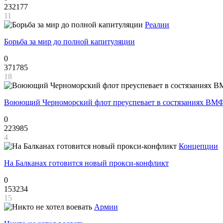
232177
11
Реалии
Борьба за мир до полной капитуляции
0
371785
18
Воюющий Черноморский флот преуспевает в состязаниях ВМФ
0
223985
4
Концепции
На Балканах готовится новый прокси-конфликт
0
153234
15
Армии