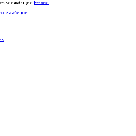
Реалии
ские амбиции
ах