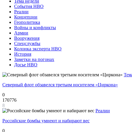
Тема недели
События НВО
Реалии
Концепции
Геополитика
Войны и конфликты
Армии
Вооружения
Спецслужбы
Колонка эксперта НВО
История
Заметки на погонах
Досье НВО
Тем
Северный флот обзавелся третьим носителем «Циркона»
0
170776
8
Реалии
Российские бомбы умнеют и набирают вес
0