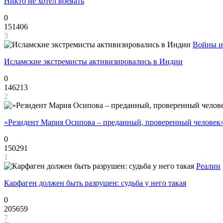
Никто не хотел воевать
0
151406
3
Войны и
Исламские экстремисты активизировались в Индии
0
146213
2
«Резидент Мария Осипова – преданный, проверенный человек
0
150291
1
Реалии
Карфаген должен быть разрушен: судьба у него такая
0
205659
7