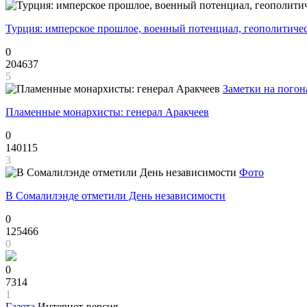
Турция: имперское прошлое, военный потенциал, геополитиче
0
204637
5
Заметки на погон
Пламенные монархисты: генерал Аракчеев
0
140115
3
Фото
В Сомалилэнде отметили День независимости
0
125466
0
0
7314
1
Газета
Интернет-версия