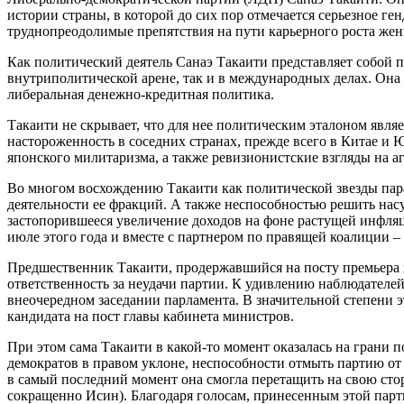
истории страны, в которой до сих пор отмечается серьезное ге
труднопреодолимые препятствия на пути карьерного роста же
Как политический деятель Санаэ Такаити представляет собой 
внутриполитической арене, так и в международных делах. Она
либеральная денежно-кредитная политика.
Такаити не скрывает, что для нее политическим эталоном явля
настороженность в соседних странах, прежде всего в Китае и
японского милитаризма, а также ревизионистские взгляды на 
Во многом восхождению Такаити как политической звезды пар
деятельности ее фракций. А также неспособностью решить нас
застопорившееся увеличение доходов на фоне растущей инфля
июле этого года и вместе с партнером по правящей коалиции
Предшественник Такаити, продержавшийся на посту премьера в
ответственность за неудачи партии. К удивлению наблюдателей
внеочередном заседании парламента. В значительной степени 
кандидата на пост главы кабинета министров.
При этом сама Такаити в какой-то момент оказалась на грани 
демократов в правом уклоне, неспособности отмыть партию от 
в самый последний момент она смогла перетащить на свою с
сокращенно Исин). Благодаря голосам, принесенным этой парт