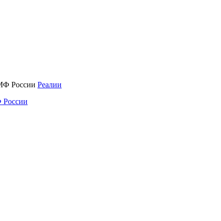
Реалии
 России