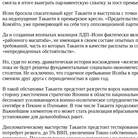
смогла в итоге выиграть парламентскую схватку за пост премь
Исин бросила спасательный круг Такаити и выступила с точки 
на недопущение Такаити в премьерское кресло. «Предательство
Комэйто, уже примеряющей на себя тогу оппозиционной парти
Да и созданная впопыхах коалиция ЛДП–Исин фактически являет
«районного масштаба», не имеющая в своем составе опытных по
требований, часть из которых Такаити в качестве расплаты за
«непредвиденных обстоятельств».
Но, судя по всему, драматическая история восхождения «желе
пока не будут решены фундаментальные социально-экономиче
столетия. Не исключено, что годичное пребывание Исибы в пр
сменяли друг друга с периодичностью в один год.
В такой обстановке Такаити предстоит разгрести ворох нако
сторону ужесточения стратегию Японии в области национальн
беспокоит усиливающееся военно-политическое сотрудничество
сентябре в Пекине и Пхеньяне. В том числе Такаити продолжит
Важнейшим элементом его может стать реализация вбрасывае
установками для дальнобойных ракет.
Дипломатическому мастерству Такаити предстоит тестирование
потребует резкого, до 5% ВВП, увеличения Токио собственных