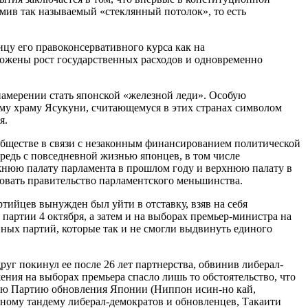
омив так называемый «стеклянный потолок», то есть
цу его правоконсервативного курса как на
ложены рост государственных расходов и одновременно
 намерении стать японской «железной леди». Особую
ому храму Ясукуни, считающемуся в этих странах символом
я.
обществе в связи с незаконным финансированием политической
редь с повседневной жизнью японцев, в том числе
жнюю палату парламента в прошлом году и верхнюю палату в
овать правительство парламентского меньшинства.
тийцев вынужден был уйти в отставку, взяв на себя
партии 4 октября, а затем и на выборах премьер-министра на
нных партий, которые так и не смогли выдвинуть единого
уг покинул ее после 26 лет партнерства, обвинив либерал-
ения на выборах премьера спасло лишь то обстоятельство, что
ую Партию обновления Японии (Ниппон исин-но кай,
ному тандему либерал-демократов и обновленцев, Такаити