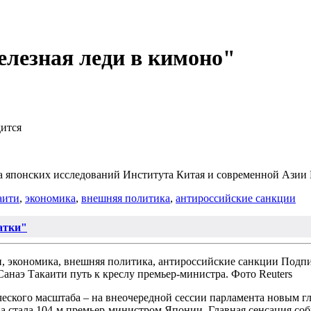
лезная леди в кимоно"
дится
 японских исследований Института Китая и современной Азии 
аити
,
экономика
,
внешняя политика
,
антироссийские санкции
атки"
Подпи
аэ Такаити путь к креслу премьер-министра. Фото Reuters
еского масштаба – на внеочередной сессии парламента новым г
 стала 104-м премьер-министром Японии. Главная сенсация соб