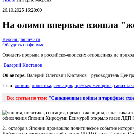
26.10.2025 16:28:00
На олимп впервые взошла "же
Версия для печати
Обсудить на форуме
Ожидать прорыва в российско-японских отношениях не прихо
Валерий Кистанов
Об авторе:
Валерий Олегович Кистанов – руководитель Центра
Тэги:
япония
,
политика
,
сенсация
,
премьер женщина
,
санаэ так
Все статьи по теме
"Санкционные войны и тарифные схв
обновления Японии Хирофуми Есимурой открыло главе ЛДП Сан
21 октября в Японии произошло политическое событие историч
Либерально-демократической партии (ЛДП) Санаэ Такаити. Она