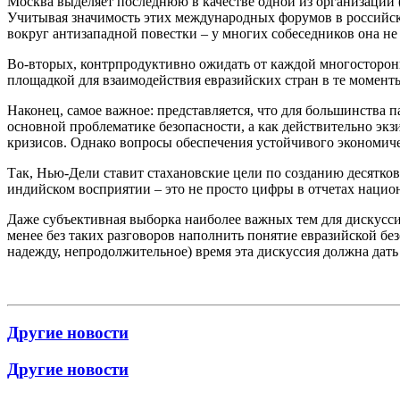
Москва выделяет последнюю в качестве одной из организаций
Учитывая значимость этих международных форумов в российско
вокруг антизападной повестки – у многих собеседников она не 
Во-вторых, контрпродуктивно ожидать от каждой многосторонн
площадкой для взаимодействия евразийских стран в те моменты
Наконец, самое важное: представляется, что для большинства 
основной проблематике безопасности, а как действительно эк
кризисов. Однако вопросы обеспечения устойчивого экономичес
Так, Нью-Дели ставит стахановские цели по созданию десятков
индийском восприятии – это не просто цифры в отчетах нацио
Даже субъективная выборка наиболее важных тем для дискусс
менее без таких разговоров наполнить понятие евразийской без
надежду, непродолжительное) время эта дискуссия должна дат
Другие новости
Другие новости