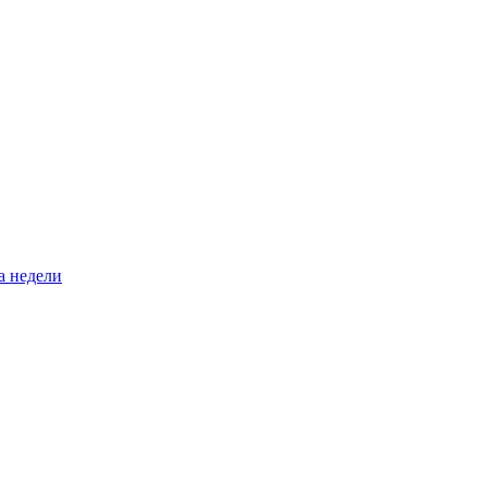
а недели