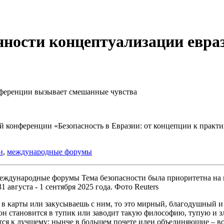
бенности концептуализации евра
нференции вызывает смешанные чувства
й конференции «Безопасность в Евразии: от концепции к практи
и
,
международные форумы
Тема безопасности была приоритетна на
августа - 1 сентября 2025 года. Фото Reuters
 в карты или закусываешь с ним, то это мирный, благодушный и 
он становится в тупик или заводит такую философию, тупую и зл
тся к лучшему: нынче в большем почете идеи объединяющие – во