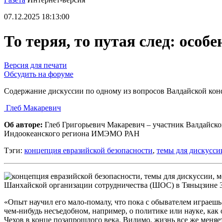
07.12.2025 18:13:00
То теряя, то путая след: осо
Версия для печати
Обсудить на форуме
Содержание дискуссии по одному из вопросов Валдайской ко
Глеб Макаревич
Об авторе:
Глеб Григорьевич Макаревич – участник Валдайско
Индоокеанского региона ИМЭМО РАН
Тэги:
концепция евразийской безопасности
,
темы для дискусси
Шанхайской организации сотрудничества (ШОС) в Тяньцзине 31 
«Опыт научил его мало-помалу, что пока с обывателем играешь
чем-нибудь несъедобном, например, о политике или науке, как 
Чехов в конце позапрошлого века. Видимо, жизнь все же меняе