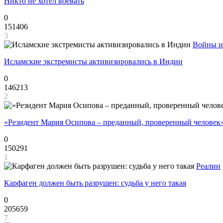
Никто не хотел воевать
0
151406
3
Войны и
Исламские экстремисты активизировались в Индии
0
146213
2
«Резидент Мария Осипова – преданный, проверенный человек
0
150291
1
Реалии
Карфаген должен быть разрушен: судьба у него такая
0
205659
7