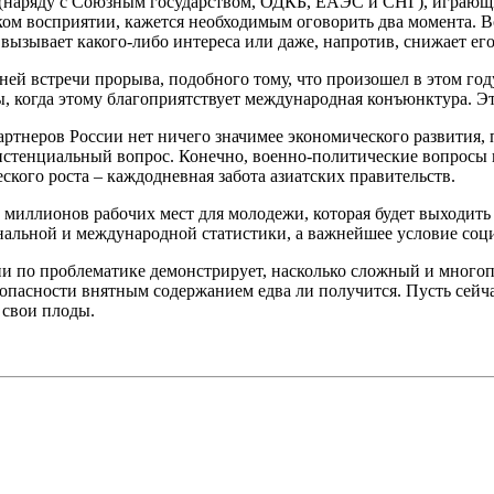
 (наряду с Союзным государством, ОДКБ, ЕАЭС и СНГ), играющи
м восприятии, кажется необходимым оговорить два момента. Во
вызывает какого-либо интереса или даже, напротив, снижает его
ей встречи прорыва, подобного тому, что произошел в этом год
, когда этому благоприятствует международная конъюнктура. Это
партнеров России нет ничего значимее экономического развития,
зистенциальный вопрос. Конечно, военно-политические вопросы 
кого роста – каждодневная забота азиатских правительств.
 миллионов рабочих мест для молодежи, которая будет выходить
нальной и международной статистики, а важнейшее условие соци
ии по проблематике демонстрирует, насколько сложный и много
опасности внятным содержанием едва ли получится. Пусть сейчас
ь свои плоды.