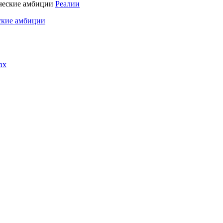
Реалии
ские амбиции
ах