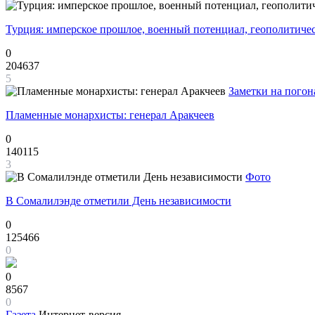
Турция: имперское прошлое, военный потенциал, геополитиче
0
204637
5
Заметки на погон
Пламенные монархисты: генерал Аракчеев
0
140115
3
Фото
В Сомалилэнде отметили День независимости
0
125466
0
0
8567
0
Газета
Интернет-версия