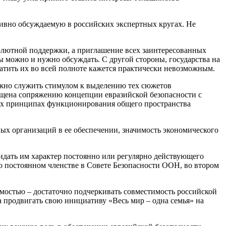
ивно обсуждаемую в российских экспертных кругах. Не
олютной поддержки, а приглашение всех заинтересованных
ы можно и нужно обсуждать. С другой стороны, государства на
ватить их во всей полноте кажется практически невозможным.
лжно служить стимулом к выделению тех сюжетов
ящена сопряжению концепции евразийской безопасности с
ых принципах функционирования общего пространства
ых организаций в ее обеспечении, значимость экономического
дать им характер постоянно или регулярно действующего
 о постоянном членстве в Совете Безопасности ООН, во втором
имостью – достаточно подчеркивать совместимость российской
а продвигать свою инициативу «Весь мир – одна семья» на