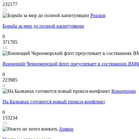
232177
11
Реалии
Борьба за мир до полной капитуляции
0
371785
18
Воюющий Черноморский флот преуспевает в состязаниях ВМФ
0
223985
4
Концепции
На Балканах готовится новый прокси-конфликт
0
153234
15
Армии