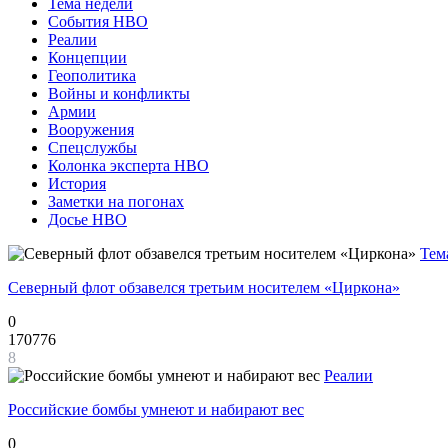
Тема недели
События НВО
Реалии
Концепции
Геополитика
Войны и конфликты
Армии
Вооружения
Спецслужбы
Колонка эксперта НВО
История
Заметки на погонах
Досье НВО
Тем
Северный флот обзавелся третьим носителем «Циркона»
0
170776
8
Реалии
Российские бомбы умнеют и набирают вес
0