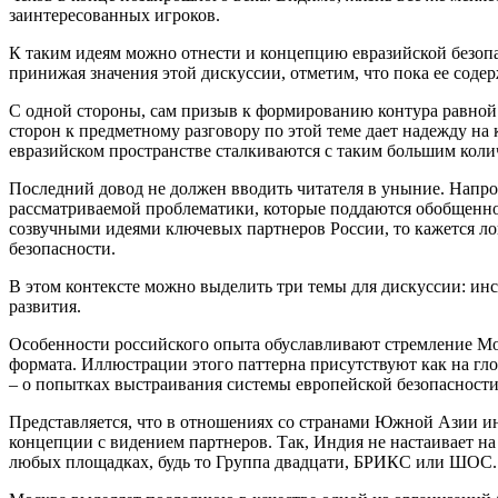
заинтересованных игроков.
К таким идеям можно отнести и концепцию евразийской безоп
принижая значения этой дискуссии, отметим, что пока ее соде
С одной стороны, сам призыв к формированию контура равной 
сторон к предметному разговору по этой теме дает надежду на
евразийском пространстве сталкиваются с таким большим коли
Последний довод не должен вводить читателя в уныние. Напр
рассматриваемой проблематики, которые поддаются обобщенно
созвучными идеями ключевых партнеров России, то кажется 
безопасности.
В этом контексте можно выделить три темы для дискуссии: ин
развития.
Особенности российского опыта обуславливают стремление Мо
формата. Иллюстрации этого паттерна присутствуют как на гло
– о попытках выстраивания системы европейской безопасност
Представляется, что в отношениях со странами Южной Азии ин
концепции с видением партнеров. Так, Индия не настаивает на
любых площадках, будь то Группа двадцати, БРИКС или ШОС.