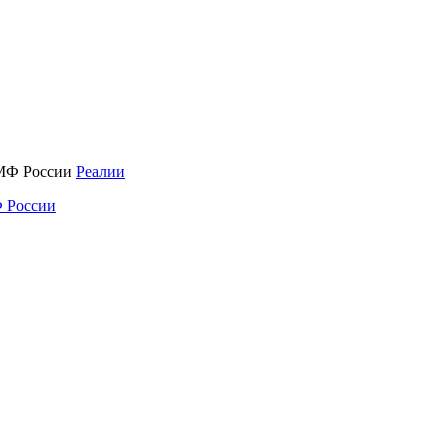
Реалии
 России