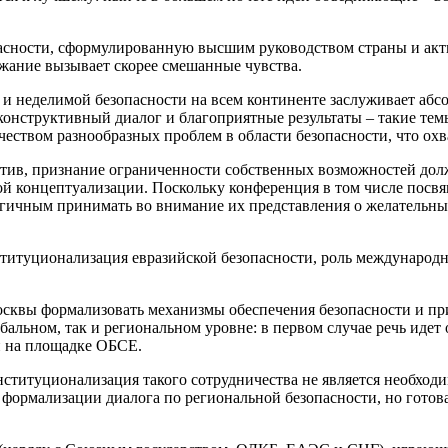
асности, сформулированную высшим руководством страны и акт
ржание вызывает скорее смешанные чувства.
и неделимой безопасности на всем континенте заслуживает абс
 конструктивный диалог и благоприятные результаты – такие тем
чеством разнообразных проблем в области безопасности, что ох
отив, признание ограниченности собственных возможностей до
й концептуализации. Поскольку конференция в том числе посв
логичным принимать во внимание их представления о желательн
ституционализация евразийской безопасности, роль международн
сквы формализовать механизмы обеспечения безопасности и при
бальном, так и региональном уровне: в первом случае речь идет
и на площадке ОБСЕ.
ституционализация такого сотрудничества не является необход
 формализации диалога по региональной безопасности, но готов