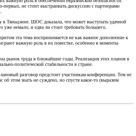
х важную роль в обеспечении евразийской безопасности.
-первых, не стоит выстраивать дискуссию с партнерами
.
у в Тяньцзине. ШОС доказала, что может выступать удачной
 уже немало, и едва ли стоит требовать большего.
 притом эта тема воспринимается не как важное дополнение к
играют важную роль в их повестке, особенно в моменты
 на рынок труда в ближайшие годы. Реализация этих планов в
ально-политической стабильности в стране.
плановый разговор предстоит участникам конференции. Тем не
 об этом знать не суждено, но спустя какое-то (выразим