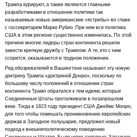
Трампа курируют, а также являются главными
разработчиками в отношении политики так
называемые новые американские «ястребы» во главе
с госсекретарем Марко Рубио. При нем вся политика
США в этом регионе существенно изменилась. По этой
причине многие лидеры стран континента решили
завести крепкую дружбу с Трампом. А те, кто с ним
ссорится, оказываются в трудном положении.
Ряд обозревателей в Вашингтоне называют эту новую
доктрину Трампа «доктриной Донро», поскольку по
большому числу положений в отношении стран
континента Трамп обратился к тем идеям, которые
Соединенные Штаты проталкивали в позапрошлом
веке. Тогда в 1823 году президент США Джеймс Монро,
для того чтобы помешать проникновению европейских
держав в Западное полушарие, предложил новый
подход к внешнеполитическому поведению
Соединенных Штатов. Было четко заявлено: Западное