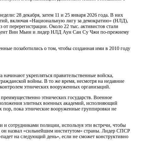
дели: 28 декабря, затем 11 и 25 января 2026 года. В них
артий, включая «Национальную лигу за демократию» (НЛД),
з от перерегистрации. Около 22 тыс. активистов стали
идент Вин Мьин и лидер НЛД Аун Сан Су Чжи по-прежнему
енные позаботились о том, чтобы созданная ими в 2010 году
а начинают укрепляться правительственные войска,
ражданской войны. В то же время, несмотря на недавние
д контролем этнических вооруженных организаций.
м преимущественно этнических государств. Военное
расположения элитных военных академий, исполняющий
ех пор, пока этнические вооруженные группировки не
 и сотрудниками полиции, используя эти встречи, чтобы
ую он назвал «сильнейшим институтом» страны. Лидер СПСР
 «падет на следующий день», если не сможет конструктивно