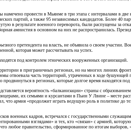
 намечено провести в Мьянме в три этапа с интервалами в две не
ческих партий, а также 95 независимых кандидатов. Более 40 п
утую в результате военного переворота, были распущены за отка
орная амнистия в основном на них не распространилась. През
езного претендента на власть, не объявила о своем участии. Во
енной, которая может рассчитывать на успех.
аходятся под контролем этнических вооруженных организаций.
ритории в приграничных регионах, но на многих линиях фронт
мы отвоевала часть территорий, утраченных в ходе бушующей г
 продвинуться в регионах, которые долгое время находятся по
дставляется вероятность «балканизации» страны с образование
 офицерами, их семьями и курсантами в Пьин У Лвине – месте 
л, что армия «продолжит играть ведущую роль в политике до т
ков военных кадров, встречался с государственными служащими
нтированными взглядами» и тех, кто «связан» с армией, котор
, что любое правительство, сформированное по итогам выборов,