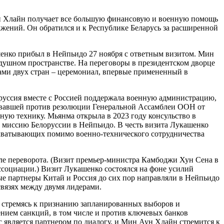
н Хлайн получает все большую финансовую и военную помощь
ажений. Он обратился и к Республике Беларусь за расширенной
енко прибыл в Нейпьидо 27 ноября с ответным визитом. Мин
душном пространстве. На переговоры в президентском дворце
ами двух стран – церемониал, впервые примененный в
оруссия вместе с Россией поддержала военную администрацию,
овавшей против резолюции Генеральной Ассамблеи ООН от
ную технику. Мьянма открыла в 2023 году консульство в
 миссию Белоруссии в Нейпьидо. В честь визита Лукашенко
хватывающих помимо военно-технического сотрудничества
ле переворота. (Визит премьер-министра Камбоджи Хун Сена в
ссоциации.) Визит Лукашенко состоялся на фоне усилий
 партнеры Китай и Россия до сих пор направляли в Нейпьидо
связях между двумя лидерами.
, стремясь к признанию запланированных выборов и
нием санкций, в том числе и против ключевых банков
является партнером по диалогу, и Мин Аун Хлайн стремится к