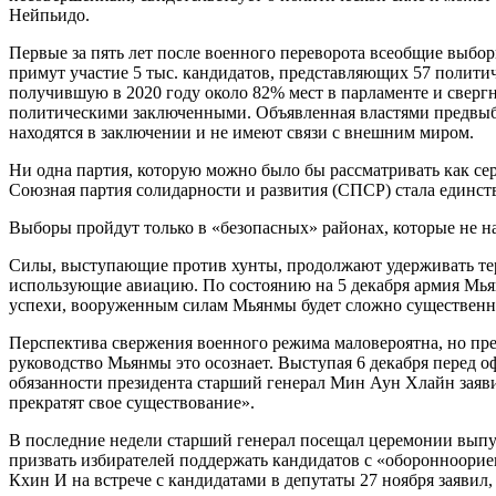
Нейпьидо.
Первые за пять лет после военного переворота всеобщие выборы
примут участие 5 тыс. кандидатов, представляющих 57 полити
получившую в 2020 году около 82% мест в парламенте и свергн
политическими заключенными. Объявленная властями предвыб
находятся в заключении и не имеют связи с внешним миром.
Ни одна партия, которую можно было бы рассматривать как серь
Союзная партия солидарности и развития (СПСР) стала единств
Выборы пройдут только в «безопасных» районах, которые не н
Силы, выступающие против хунты, продолжают удерживать тер
использующие авиацию. По состоянию на 5 декабря армия Мьян
успехи, вооруженным силам Мьянмы будет сложно существенно
Перспектива свержения военного режима маловероятна, но пре
руководство Мьянмы это осознает. Выступая 6 декабря перед
обязанности президента старший генерал Мин Аун Хлайн заяви
прекратят свое существование».
В последние недели старший генерал посещал церемонии выпус
призвать избирателей поддержать кандидатов с «оборонноорие
Кхин И на встрече с кандидатами в депутаты 27 ноября заявил