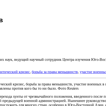
в
их наук, ведущий научный сотрудник Центра изучения Юго-Вос
литический кризис
,
борьба за права меньшинств
,
участие военны
влены против кого бы то ни было. Фото Reuters
рехода хунты от чрезвычайного положения, введенного после п
ой предыдущей военной администрацией. Нынешнее руководство 
т послужить для многих стран, особенно в Юго-Восточной Азии