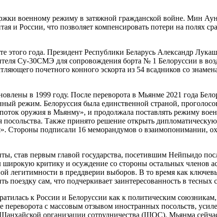
ржки военному режиму в затяжной гражданской войне. Мин Ау
ая и России, что позволяет компенсировать потери на полях ср
 этого года. Президент Республики Беларусь Александр Лукаш
ителя Су-30СМЭ для сопровождения борта № 1 Белоруссии в воз
ляющего почетного конного эскорта из 54 всадников со знамен
овлены в 1999 году. После переворота в Мьянме 2021 года Бел
нный режим. Белоруссия была единственной страной, проголос
поток оружия в Мьянму», и продолжала поставлять режиму воен
ня посольства. Также принято решение открыть дипломатическую
». Стороны подписали 16 меморандумов о взаимопонимании, о
ы, став первым главой государства, посетившим Нейпьидо пос
ал широкую критику и осуждение со стороны остальных членов а
легитимности в преддверии выборов. В то время как ключевые
ь поездку сам, что подчеркивает заинтересованность в тесных 
атилась к России и Белоруссии как к политическим союзникам
 переворота с массовым отзывом иностранных посольств, усиле
анхайской организации сотрудничества (ШОС). Мьянма сейчас 