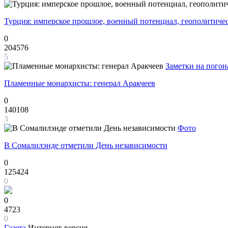
Турция: имперское прошлое, военный потенциал, геополитиче
0
204576
5
Заметки на погон
Пламенные монархисты: генерал Аракчеев
0
140108
3
Фото
В Сомалилэнде отметили День независимости
0
125424
0
0
4723
0
Газета
Интернет-версия