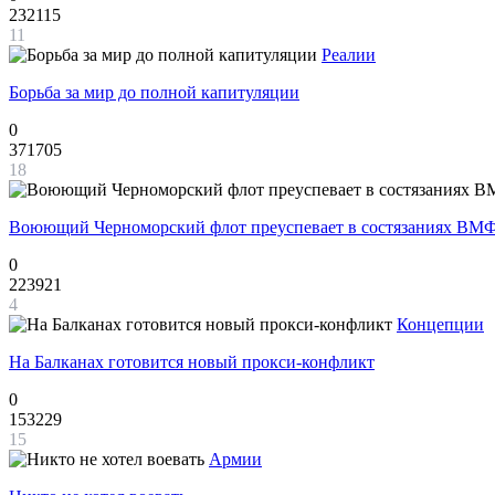
232115
11
Реалии
Борьба за мир до полной капитуляции
0
371705
18
Воюющий Черноморский флот преуспевает в состязаниях ВМФ
0
223921
4
Концепции
На Балканах готовится новый прокси-конфликт
0
153229
15
Армии