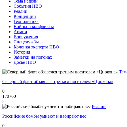
Тема недели
События НВО
Реалии
Концепции
Геополитика
Войны и конфликты
Армии
Вооружения
Спецслужбы
Колонка эксперта НВО
История
Заметки на погонах
Досье НВО
Тем
Северный флот обзавелся третьим носителем «Циркона»
0
170760
8
Реалии
Российские бомбы умнеют и набирают вес
0