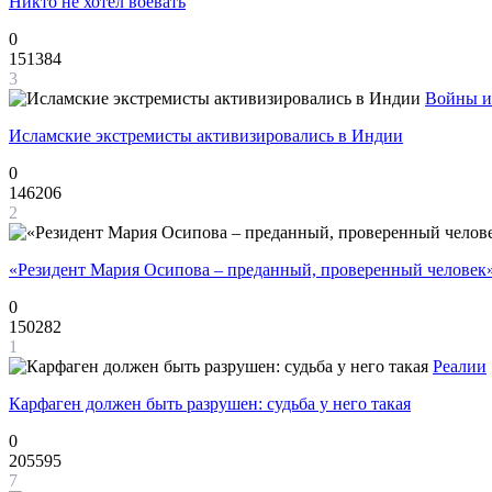
Никто не хотел воевать
0
151384
3
Войны и
Исламские экстремисты активизировались в Индии
0
146206
2
«Резидент Мария Осипова – преданный, проверенный человек
0
150282
1
Реалии
Карфаген должен быть разрушен: судьба у него такая
0
205595
7