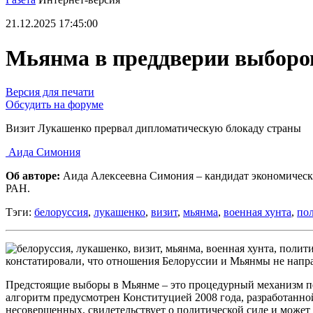
21.12.2025 17:45:00
Мьянма в преддверии выборо
Версия для печати
Обсудить на форуме
Визит Лукашенко прервал дипломатическую блокаду страны
Аида Симония
Об авторе:
Аида Алексеевна Симония – кандидат экономическ
РАН.
Тэги:
белоруссия
,
лукашенко
,
визит
,
мьянма
,
военная хунта
,
по
констатировали, что отношения Белоруссии и Мьянмы не напра
Предстоящие выборы в Мьянме – это процедурный механизм пе
алгоритм предусмотрен Конституцией 2008 года, разработанн
несовершенных, свидетельствует о политической силе и може