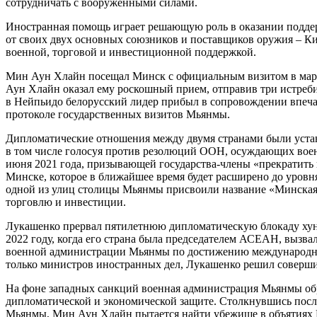
сотрудничать с вооруженными силами.
Иностранная помощь играет решающую роль в оказании подде
от своих двух основных союзников и поставщиков оружия – Кит
военной, торговой и инвестиционной поддержкой.
Мин Аун Хлайн посещал Минск с официальным визитом в марте
Аун Хлайн оказал ему роскошный прием, отправив три истреб
в Нейпьидо белорусский лидер прибыл в сопровождении впечат
протоколе государственных визитов Мьянмы.
Дипломатические отношения между двумя странами были устан
в том числе голосуя против резолюций ООН, осуждающих вое
июня 2021 года, призывающей государства-члены «прекратить 
Минске, которое в ближайшее время будет расширено до уров
одной из улиц столицы Мьянмы присвоили название «Минская
торговлю и инвестиции.
Лукашенко прервал пятилетнюю дипломатическую блокаду хунт
2022 году, когда его страна была председателем АСЕАН, вызв
военной администрации Мьянмы по достижению международной 
только министров иностранных дел, Лукашенко решил совершит
На фоне западных санкций военная администрация Мьянмы обр
дипломатической и экономической защите. Столкнувшись после
Мьянмы, Мин Аун Хлайн пытается найти убежище в объятиях Ш