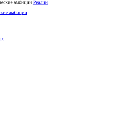
Реалии
ские амбиции
ах