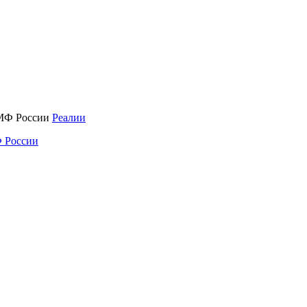
Реалии
 России